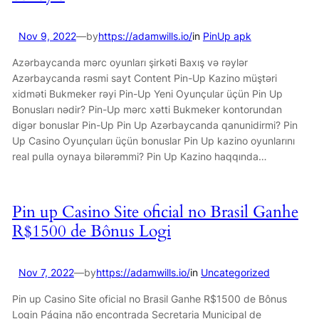
Nov 9, 2022
—
by
https://adamwills.io/
in
PinUp apk
Azərbaycanda mərc oyunları şirkəti Baxış və rəylər
Azərbaycanda rəsmi sayt Content Pin-Up Kazino müştəri
xidməti Bukmeker rəyi Pin-Up Yeni Oyunçular üçün Pin Up
Bonusları nədir? Pin-Up mərc xətti Bukmeker kontorundan
digər bonuslar Pin-Up Pin Up Azərbaycanda qanunidirmi? Pin
Up Casino Oyunçuları üçün bonuslar Pin Up kazino oyunlarını
real pulla oynaya bilərəmmi? Pin Up Kazino haqqında…
Pin up Casino Site oficial no Brasil Ganhe
R$1500 de Bônus Logi
Nov 7, 2022
—
by
https://adamwills.io/
in
Uncategorized
Pin up Casino Site oficial no Brasil Ganhe R$1500 de Bônus
Login Página não encontrada Secretaria Municipal de