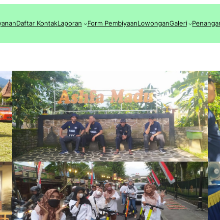
yanan
Daftar Kontak
Laporan
Form Pembiyaan
Lowongan
Galeri
Penanga