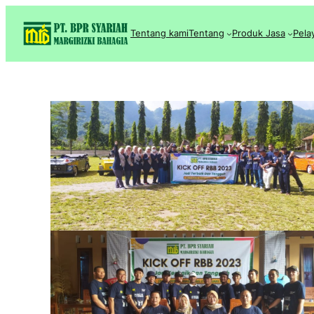
Lewati
ke
Tentang kami
Tentang
Produk Jasa
Pela
konten