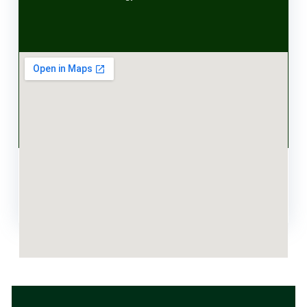
HUBUNGI KAMI
(0274) 370794 bprs.mrb@gmail.com
REQUEST A QUOTE