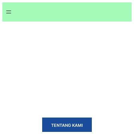
BERSAMA
MEMBANGUN
SYARIAH
BPRS MARGIRIZKI BAHAGIA
TENTANG KAMI