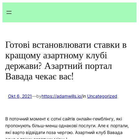
Lewati
ke
konten
Готові встановлювати ставки в
кращому азартному клубі
держави? Азартний портал
Вавада чекає вас!
Okt 6, 2021
—
by
https://adamwills.io/
in
Uncategorized
В поточний момент є сотні сайтів онлайн-гемблінгу, які
пропонують більш-менш однакові послуги. Але є портали,
які варто відвідати поза чергою. Азартний клуб Вавада