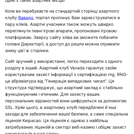
одне з таких азартних місць!
Коли ви перебуваєте на стандартній сторінці азартного
клубу
Вавадо
, портал пропонує Вам зареєструватися в
пару кліків. Азартні учасники також можуть швидко
переглянути певні ігрові апарати, пропоновані ігровою
платформою. Зверху сайту зліва ви зможете побачити
головні Директорії, а доступ до решти можна отримати
знизу цієї ж сторінки.
Сайт зручний у використанні, легко переходити з одного
розділу в інший. Азартний клуб Vavada гарантує своїм
користувачам захист інформації з сертифікацією rng. RNG-
це абревіатура від “Генерація випадкових чисел”. Ця
структура підтверджує, що азартний заклад є стабільно
функціонуючим і етичним. Для захисту ваших
персональних відомостей вони шифруються за допомогою
SSL. Крім цього, в азартному клубі передбачені й інші
заходи для забезпечення вашої безпеки, а саме спеціальна
ліцензія Кюрасао. Ця ліцензія є однією з найбільш
затребуваних ліцензій в секторі веб-казино і обіцяє захист
користувачів в разі спору.