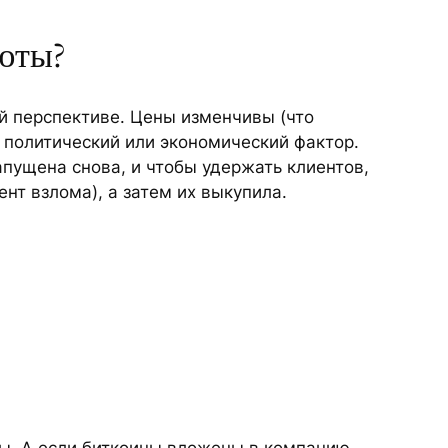
юты?
ой перспективе. Цены изменчивы (что
 политический или экономический фактор.
апущена снова, и чтобы удержать клиентов,
т взлома), а затем их выкупила.
ны. А если биткоины вложены в компанию,