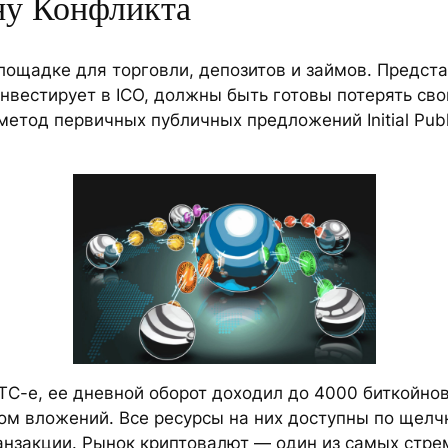
ну Конфликта
площадке для торговли, депозитов и займов. Предст
инвестирует в ICO, должны быть готовы потерять сво
етод первичных публичных предложений Initial Publ
ТС-е, ее дневной оборот доходил до 4000 биткойно
 вложений. Все ресурсы на них доступны по щелчк
ранзакции. Рынок криптовалют — один из самых стр