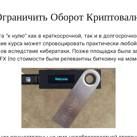
Ограничить Оборот Криптовал
а “к нулю” как в краткосрочной, так и в долгосрочн
ие курса может спровоцировать практически любой
вов вследствие кибератаки. Позже площадка была з
X (по стоимости были релевантны биткоину на момен
акции осуществлены на имя недобросовестной сторо