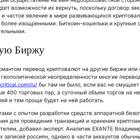
удет возможности их вернуть, поскольку договор зак
 и частое явление в мире развивающихся криптовал
е более изощренными. Биткоин-кошельки и крупные 
тельными.
ную Биржу
иантом перевод криптовалют на другие биржи или 
 геополитической неопределенности многие перевод
critical.com/ru/
бы там ни было, если вас не смущает э
 400 торговых пар, а суточный объем торгов на не
ей и тем проще будет на ней работать.
тами с опытом разработки средств аппаратной безо
я для проведения транзакций и хранения криптоак
телям, добавил эксперт. Аналитик EXANTE Владимир
х записей россиян, однако в части аккаунтов обычн