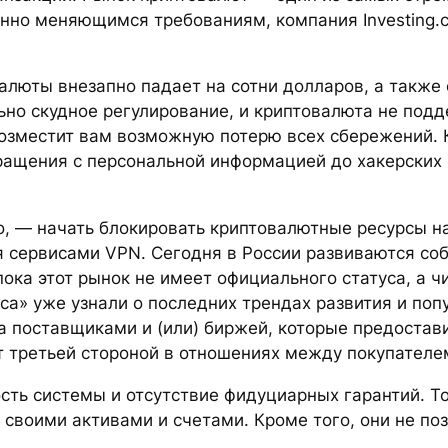
янно меняющимся требованиям, компания Investing.
алюты внезапно падает на сотни долларов, а также 
льно скудное регулирование, и криптовалюта не под
возместит вам возможную потерю всех сбережений.
ращения с персональной информацией до хакерских 
, — начать блокировать криптовалютные ресурсы на 
я сервисами VPN. Сегодня в России развиваются соб
ока этот рынок не имеет официального статуса, а ч
а» уже узнали о последних трендах развития и поп
а поставщиками и (или) биржей, которые предоста
 третьей стороной в отношениях между покупателе
сть системы и отсутствие фидуциарных гарантий. Т
 своими активами и счетами. Кроме того, они не п