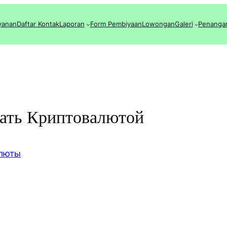
yanan
Daftar Kontak
Laporan
Form Pembiyaan
Lowongan
Galeri
Penanga
вать Криптовалютой
люты