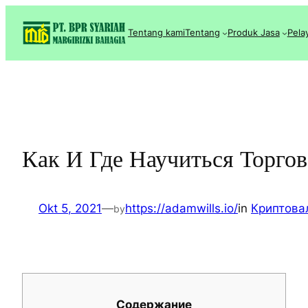
Lewati
ke
Tentang kami
Tentang
Produk Jasa
Pela
konten
Как И Где Научиться Торго
Okt 5, 2021
—
https://adamwills.io/
in
Криптова
by
Содержание