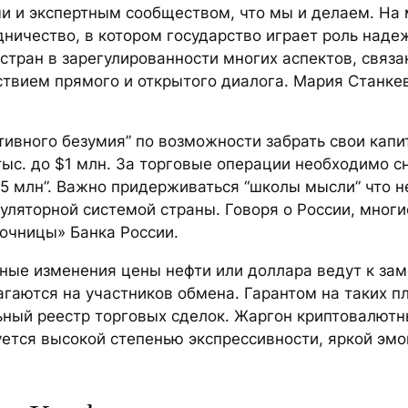
ми и экспертным сообществом, что мы и делаем. На 
рудничество, в котором государство играет роль над
тран в зарегулированности многих аспектов, связа
утствием прямого и открытого диалога. Мария Станк
тивного безумия” по возможности забрать свои кап
тыс. до $1 млн. За торговые операции необходимо 
5 млн”. Важно придерживаться “школы мысли” что н
уляторной системой страны. Говоря о России, многи
сочницы» Банка России.
ные изменения цены нефти или доллара ведут к зам
лагаются на участников обмена. Гарантом на таких
ный реестр торговых сделок. Жаргон криптовалютн
уется высокой степенью экспрессивности, яркой эмо