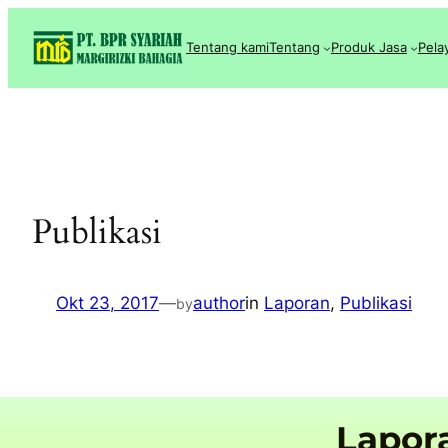
Tentang kami
Tentang
Produk Jasa
Pela
Publikasi
Okt 23, 2017
—
author
in
Laporan
, 
Publikasi
by
Lapor