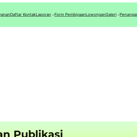
yanan
Daftar Kontak
Laporan
Form Pembiyaan
Lowongan
Galeri
Penanga
an Publikasi