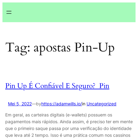
Lewati
ke
konten
Tag:
apostas Pin-Up
Pin Up É Confiável E Seguro? ️ Pin
Mei 5, 2022
—
by
https://adamwills.io/
in
Uncategorized
Em geral, as carteiras digitais (e-wallets) possuem os
pagamentos mais rápidos. Ainda assim, é preciso ter em mente
que o primeiro saque passa por uma verificação do identidade
que leva até 2 tempo. Isso é uma prática comum nos cassinos