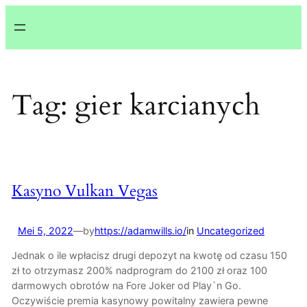
Lewati
ke
konten
Tag:
gier karcianych
Kasyno Vulkan Vegas
Mei 5, 2022
—
by
https://adamwills.io/
in
Uncategorized
Jednak o ile wpłacisz drugi depozyt na kwotę od czasu 150
zł to otrzymasz 200% nadprogram do 2100 zł oraz 100
darmowych obrotów na Fore Joker od Play`n Go.
Oczywiście premia kasynowy powitalny zawiera pewne