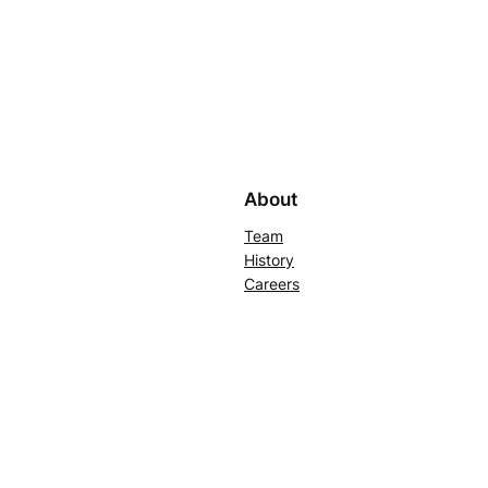
About
Team
History
Careers