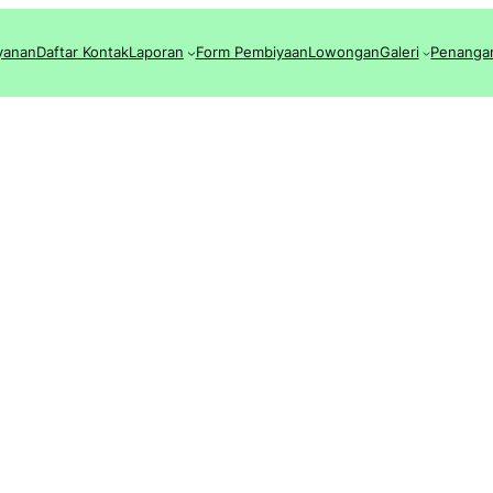
yanan
Daftar Kontak
Laporan
Form Pembiyaan
Lowongan
Galeri
Penanga