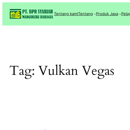
Lewati
ke
Tentang kami
Tentang
Produk Jasa
Pela
konten
Tag:
Vulkan Vegas