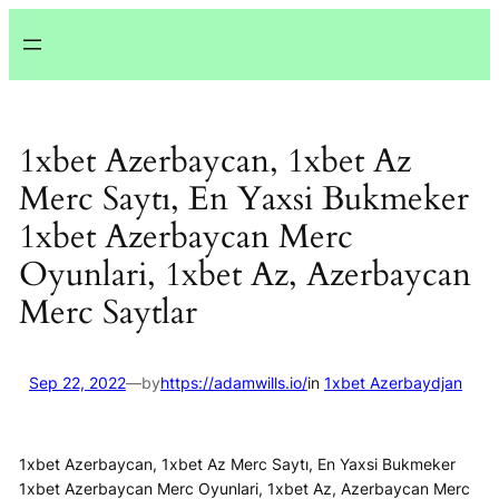
Lewati
ke
konten
1xbet Azerbaycan, 1xbet Az
Merc Saytı, En Yaxsi Bukmeker
1xbet Azerbaycan Merc
Oyunlari, 1xbet Az, Azerbaycan
Merc Saytlar
Sep 22, 2022
—
by
https://adamwills.io/
in
1xbet Azerbaydjan
1xbet Azerbaycan, 1xbet Az Merc Saytı, En Yaxsi Bukmeker
1xbet Azerbaycan Merc Oyunlari, 1xbet Az, Azerbaycan Merc