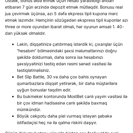
Üstəlik, bonus əldə etmək üçün hesab yaradıldığı andan
etibarən 7 gün ərzində depozit etmək mütləqdir. Bonusu real
jua çevirmək üçünsə, azı 5 dəfə ekpress tipli kupona mərc
etmək lazımdır. Həmçinin sözügedən ekspress tipli kuponlar azı
three or more oyundan ibarət olmalı, hər oyunun əmsalı 1. 40-
dan yüksək olmalıdır.
Lakin, diqqətinizə çatdırmaq istərdik ki, çıxarışlar üçün
“hesabım” bölməsindəki şəxsi məlumatlarınızı doğru
şəkildə doldurmalı, daha sonra isə hesabınızı
şəxsiyyətinizi təstiq edən rəsmi sənəd vasitəsi ilə
təstiqlətməlisiniz.
Bet Slip Battle, 30 və daha çox bahis oynayan
qumarbazlara diqqət yetirərək, bir daha müştərilərə
uyğun bonuslar təqdim edir.
Bu bukmeker kontorunda MostBet canlı yayım vasitəsi ilə
bir çox idman hadisəsinə canlı şəkildə baxmaq
mümkündür.
Böyük cekpotu daha piel vurmaq istəyən şəbəkə
istifadəçisi heç nə ilə qalma riskini daşıyır.