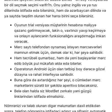
bir dil seçmək seçimi varifr?n. Onu yalnız ingilis və ya rus
dillərində istifadə edə bilərsiniz, həm də azərbaycan dilində və
ya saytda təqdim olunan hər hansı birini seçə bilərsiniz.
Oyunun trial versiyası müştərinin hesabına maliyyə
qazanc gətirməyəcək, lakin o, vaxtınızı yaxşı keçirməyə
və onlayn əyləncənin funksionallığını araşdırmağa imkan
verəcək.
Mərc saytı telefondan oynamaq istəyən mərcsevərləri
məmnun etmək üçün, demək olar ki, hər şeyə sahibdir.
Həm təcrübəli qumarbaz, həm də yeni başlayanlar mərc
edib böyük pul mükafatı əldə edə bilərlər.
Operatorun Android üçün olan tətbiqi boy dərəcə gözəl
dizayna və rahat interfeysə sahibdir.
Buna görə də axtardığınız hər şeyi, o cümlədən mərc
marketlərini sürətli bir şəkildə aperitivo biləcəksiniz.
Belə olan halda siz MostBet zerkalo yəni güzgü
linklərindən istifadə etməlisiniz.
Nömrənizi və tələb olunan digər məlumatları daxil etdikdən
sonra, telefon nömrənizə istifadəçi adınız və şifrəniz avtomatik