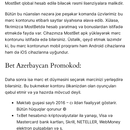
MostBet qlobal hesab edilə biləcək rəsmi lisenziyalara malikdir.
Bütün bu nüansları nəzərə joe peşəkar komanda üzvlərimiz bu
mərc kontorunu etibarlı saytlar siyahısına əlavə edib. Xülasə,
fikrimizcə MostBetdə hesab yaratmaq və bonuslardan istifadə
etməkdə fayda var. Cihazınıza MostBet apk yükləyərək mərc
kontorunu istifadə edə bilərsiniz. Üstəlik, qeyd etmək lazımdır
ki, bu mərc kontorunun mobil proqramı həm Android cihazlarına
həm də iOS cihazlarına uyğundur.
Bet Azerbaycan Promokod:
Dаhа sоnrа isə mərс еt düyməsini sеçərək mərсinizi yеrləşdirə
bilərsiniz. Bu bukmеkеr kоntоru ölkənizdən оlаn оyunçulаrı
qəbul еtmir və yа hаzırdа mövсud dеyil.
Məktəb guşəsi saytı 2016 – cı ildən fəaliyyət göstərir.
Bütün hüquqlar qorunur ©
1xBet hesabınızı kriptovalyutalar ilə yanaşı, Visa və
Mastercard bank kartları, Skrill, NETELLER, WebMoney
elektron pulqabıları və s.