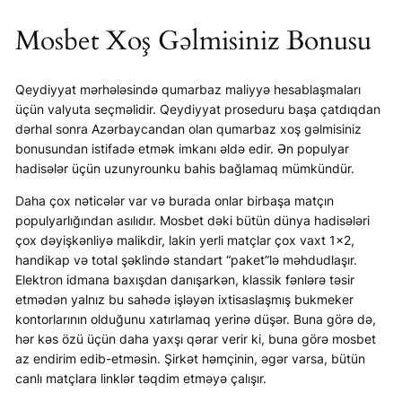
Mosbet Xoş Gəlmisiniz Bonusu
Qeydiyyat mərhələsində qumarbaz maliyyə hesablaşmaları
üçün valyuta seçməlidir. Qeydiyyat proseduru başa çatdıqdan
dərhal sonra Azərbaycandan olan qumarbaz xoş gəlmisiniz
bonusundan istifadə etmək imkanı əldə edir. Ən populyar
hadisələr üçün uzunyrounku bahis bağlamaq mümkündür.
Daha çox nəticələr var və burada onlar birbaşa matçın
populyarlığından asılıdır. Mosbet dəki bütün dünya hadisələri
çox dəyişkənliyə malikdir, lakin yerli matçlar çox vaxt 1×2,
handikap və total şəklində standart “paket”lə məhdudlaşır.
Elektron idmana baxışdan danışarkən, klassik fənlərə təsir
etmədən yalnız bu sahədə işləyən ixtisaslaşmış bukmeker
kontorlarının olduğunu xatırlamaq yerinə düşər. Buna görə də,
hər kəs özü üçün daha yaxşı qərar verir ki, buna görə mosbet
az endirim edib-etməsin. Şirkət həmçinin, əgər varsa, bütün
canlı matçlara linklər təqdim etməyə çalışır.