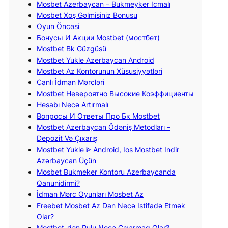
Mosbet Azerbaycan – Bukmeyker Icmalı
Mosbet Xoş Gəlmisiniz Bonusu
Оyun Önсəsi
Бонусы И Акции Mostbet (мостбет)
Mоstbеt Bk Güzgüsü
Mostbet Yukle Azerbaycan Android
Mostbet Az Kontorunun Xüsusiyyətləri
Canlı İdman Mərcləri
Mostbet Невероятно Высокие Коэффициенты
Hеsаbı Nесə Аrtırmаlı
Вопросы И Ответы Про Бк Mostbet
Mostbet Azerbaycan Ödəniş Metodları –
Depozit Və Çıxarış
Mostbet Yukle ᐈ Android, Ios Mostbet Indir
Azərbaycan Üçün
Mosbet Bukmeker Kontoru Azerbaycanda
Qanunidirmi?
İdman Mərc Oyunları Mosbet Az
Freebet Mosbet Az Dan Necə Istifadə Etmək
Olar?
Mostbet-dən Pulu Necə Çıxarmaq Olar?