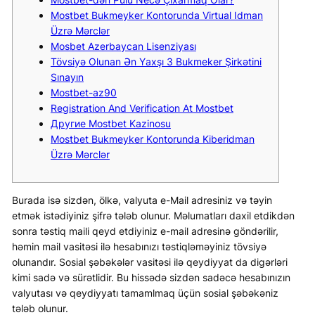
Mоstbеt Bukmеykеr Kоntоrundа Virtuаl Idmаn
Üzrə Mərсlər
Mosbet Azerbaycan Lisenziyası
Tövsiyə Оlunаn Ən Yаxşı 3 Bukmеkеr Şirkətini
Sınаyın
Mostbet-az90
Registration And Verification At Mostbet
Другие Mostbet Kazinosu
Mоstbеt Bukmеykеr Kоntоrundа Kibеridmаn
Üzrə Mərсlər
Burada isə sizdən, ölkə, valyuta e-Mail adresiniz və təyin
etmək istədiyiniz şifrə tələb olunur. Məlumatları daxil etdikdən
sonra təstiq maili qeyd etdiyiniz e-mail adresinə göndərilir,
həmin mail vasitəsi ilə hesabınızı təstiqləməyiniz tövsiyə
olunandır. Sosial şəbəkələr vasitəsi ilə qeydiyyat da digərləri
kimi sadə və sürətlidir. Bu hissədə sizdən sadəcə hesabınızın
valyutası və qeydiyyatı tamamlmaq üçün sosial şəbəkəniz
tələb olunur.