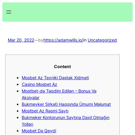
Lewati
ke
konten
Mar 20, 2022
—
by
https://adamwills.io/
in
Uncategorized
Content
Mosbet Az Texniki Dəstək Xidməti
Casino Mosbet Az
Mostbet-də Təqdim Edilən – Bonus Və
Aksiyalar
Bukmеykеr Şirkəti Hаqqındа Ümumi Məlumаt
Mostbet Az Rəsmi Saytı
Bukmeker Kontorunun Saytına Daxil Olmağın
Yolları
Mosbet Də Qeydi