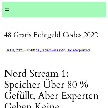
Lewati
ke
konten
48 Gratis Echtgeld Codes 2022
Jul 8, 2021
—
by
https://adamwills.io/
in
Uncategorized
Nord Stream 1:
Speicher Über 80 %
Gefüllt, Aber Experten
Geben Keine