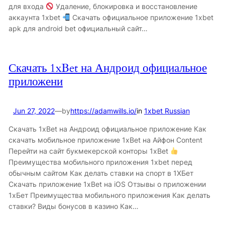
для входа
Удаление, блокировка и восстановление
аккаунта 1xbet
Скачать официальное приложение 1xbet
apk для android bet официальный сайт…
Скачать 1xBet на Андроид официальное
приложени
Jun 27, 2022
—
by
https://adamwills.io/
in
1xbet Russian
Скачать 1xBet на Андроид официальное приложение Как
скачать мобильное приложение 1xBet на Айфон Content
Перейти на сайт букмекерской конторы 1xBet
Преимущества мобильного приложения 1xbet перед
обычным сайтом Как делать ставки на спорт в 1ХБет
Скачать приложение 1xBet на iOS Отзывы о приложении
1хБет Преимущества мобильного приложения Как делать
ставки? Виды бонусов в казино Как…