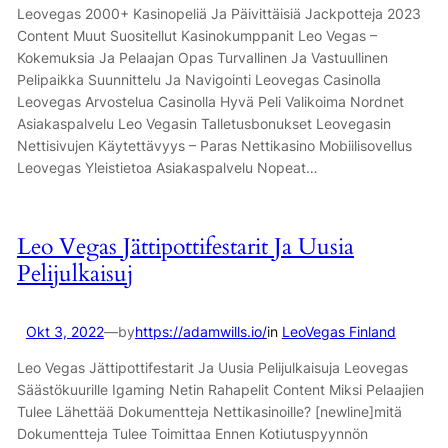
Leovegas 2000+ Kasinopeliä Ja Päivittäisiä Jackpotteja 2023
Content Muut Suositellut Kasinokumppanit Leo Vegas –
Kokemuksia Ja Pelaajan Opas Turvallinen Ja Vastuullinen
Pelipaikka Suunnittelu Ja Navigointi Leovegas Casinolla
Leovegas Arvostelua Casinolla Hyvä Peli Valikoima Nordnet
Asiakaspalvelu Leo Vegasin Talletusbonukset Leovegasin
Nettisivujen Käytettävyys – Paras Nettikasino Mobiilisovellus
Leovegas Yleistietoa Asiakaspalvelu Nopeat…
Leo Vegas Jättipottifestarit Ja Uusia
Pelijulkaisuj
Okt 3, 2022
—
by
https://adamwills.io/
in
LeoVegas Finland
Leo Vegas Jättipottifestarit Ja Uusia Pelijulkaisuja Leovegas
Säästökuurille Igaming Netin Rahapelit Content Miksi Pelaajien
Tulee Lähettää Dokumentteja Nettikasinoille? [newline]mitä
Dokumentteja Tulee Toimittaa Ennen Kotiutuspyynnön