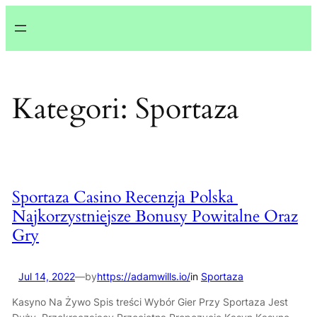
Lewati
ke
konten
Kategori:
Sportaza
Sportaza Casino Recenzja Polska ️
Najkorzystniejsze Bonusy Powitalne Oraz
Gry
Jul 14, 2022
—
by
https://adamwills.io/
in
Sportaza
Kasyno Na Żywo Spis treści Wybór Gier Przy Sportaza Jest