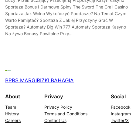
Duży, Przekraczający Przeciętną Propozycję Kasyn Kasyno
Sportaza Bonus I Darmowe Spiny The Sword The Grail Casino
Sportaza Jak Wolno Wykończyć Poddasze? Na Temat Czym
Warto Pamiętać? Sportaza Z Jakiej Przyczyny Grać W
Sportaza? Automaty Big Win 777 Automaty Sportaza Kasyno
Na żywo Bonusy Powitalne Przy…
BPRS MARGIRIZKI BAHAGIA
About
Privacy
Social
Team
Privacy Policy
Facebook
History
Terms and Conditions
Instagram
Careers
Contact Us
Twitter/X