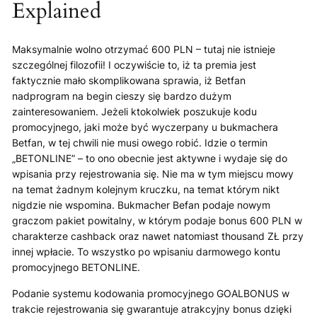
Explained
Maksymalnie wolno otrzymać 600 PLN – tutaj nie istnieje
szczególnej filozofii! I oczywiście to, iż ta premia jest
faktycznie mało skomplikowana sprawia, iż Betfan
nadprogram na begin cieszy się bardzo dużym
zainteresowaniem. Jeżeli ktokolwiek poszukuje kodu
promocyjnego, jaki może być wyczerpany u bukmachera
Betfan, w tej chwili nie musi owego robić. Idzie o termin
„BETONLINE” – to ono obecnie jest aktywne i wydaje się do
wpisania przy rejestrowania się. Nie ma w tym miejscu mowy
na temat żadnym kolejnym kruczku, na temat którym nikt
nigdzie nie wspomina. Bukmacher Befan podaje nowym
graczom pakiet powitalny, w którym podaje bonus 600 PLN w
charakterze cashback oraz nawet natomiast thousand ZŁ przy
innej wpłacie. To wszystko po wpisaniu darmowego kontu
promocyjnego BETONLINE.
Podanie systemu kodowania promocyjnego GOALBONUS w
trakcie rejestrowania się gwarantuje atrakcyjny bonus dzięki