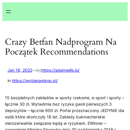
Lewati
ke
konten
Crazy Betfan Nadprogram Na
Początek Recommendations
Jan 16, 2022
—
by
https://adamwills.io/
in
https://wybieramknp.pl/
15 bezpłatnych zakładów w sporty rzekome, e-sport i sporty –
łącznie 30 zł. Wytwórnia bez ryzyka gwoli pierwszych 3
depozytów – łącznie 600 zł. Portal przeznaczony JEDYNIE dla
osób które skończyły 18 lat. Zakłady bukmacherskie
nierozerwalnie związane będą w ryzykiem. EWinner –
zezwolenie Ministra Finansów dnia 30 października 2018 r.