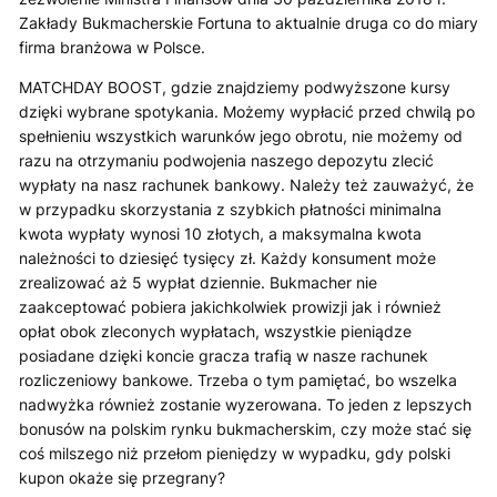
Zakłady Bukmacherskie Fortuna to aktualnie druga co do miary
firma branżowa w Polsce.
MATCHDAY BOOST, gdzie znajdziemy podwyższone kursy
dzięki wybrane spotykania. Możemy wypłacić przed chwilą po
spełnieniu wszystkich warunków jego obrotu, nie możemy od
razu na otrzymaniu podwojenia naszego depozytu zlecić
wypłaty na nasz rachunek bankowy. Należy też zauważyć, że
w przypadku skorzystania z szybkich płatności minimalna
kwota wypłaty wynosi 10 złotych, a maksymalna kwota
należności to dziesięć tysięcy zł. Każdy konsument może
zrealizować aż 5 wypłat dziennie. Bukmacher nie
zaakceptować pobiera jakichkolwiek prowizji jak i również
opłat obok zleconych wypłatach, wszystkie pieniądze
posiadane dzięki koncie gracza trafią w nasze rachunek
rozliczeniowy bankowe. Trzeba o tym pamiętać, bo wszelka
nadwyżka również zostanie wyzerowana. To jeden z lepszych
bonusów na polskim rynku bukmacherskim, czy może stać się
coś milszego niż przełom pieniędzy w wypadku, gdy polski
kupon okaże się przegrany?