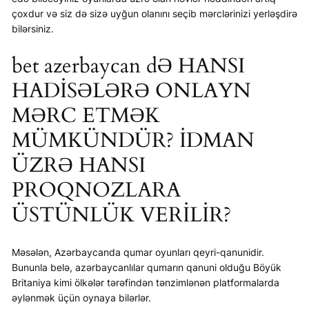
çoxdur və siz də sizə uyğun olanını seçib mərclərinizi yerləşdirə
bilərsiniz.
bet azerbaycan dƏ HANSI
HADİSƏLƏRƏ ONLAYN
MƏRC ETMƏK
MÜMKÜNDÜR? İDMAN
ÜZRƏ HANSI
PROQNOZLARA
ÜSTÜNLÜK VERİLİR?
Məsələn, Azərbaycanda qumar oyunları qeyri-qanunidir.
Bununla belə, azərbaycanlılar qumarın qanuni olduğu Böyük
Britaniya kimi ölkələr tərəfindən tənzimlənən platformalarda
əylənmək üçün oynaya bilərlər.