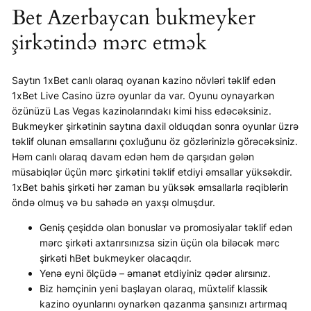
Bet Azerbaycan bukmeyker
şirkətində mərc etmək
Saytın 1xBet canlı olaraq oyanan kazino növləri təklif edən
1xBet Live Casino üzrə oyunlar da var. Oyunu oynayarkən
özünüzü Las Vegas kazinolarındakı kimi hiss edəcəksiniz.
Bukmeyker şirkətinin saytına daxil olduqdan sonra oyunlar üzrə
təklif olunan əmsallarını çoxluğunu öz gözlərinizlə görəcəksiniz.
Həm canlı olaraq davam edən həm də qarşıdan gələn
müsabiqlər üçün mərc şirkətini təklif etdiyi əmsallar yüksəkdir.
1xBet bahis şirkəti hər zaman bu yüksək əmsallarla rəqiblərin
öndə olmuş və bu sahədə ən yaxşı olmuşdur.
Geniş çeşiddə olan bonuslar və promosiyalar təklif edən
mərc şirkəti axtarırsınızsa sizin üçün ola biləcək mərc
şirkəti hBet bukmeyker olacaqdır.
Yenə eyni ölçüdə – əmanət etdiyiniz qədər alırsınız.
Biz həmçinin yeni başlayan olaraq, müxtəlif klassik
kazino oyunlarını oynarkən qazanma şansınızı artırmaq