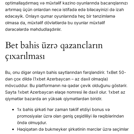
optimallaşdırmaq və müxtəlif kazino oyunlarında bacarıqlarınızı
artırmaq üçün onlardan necə istifadə edə biləcəyinizi də izah
edəcəyik. Onlayn qumar oyunlarında heç bir tənzimləmə
olmasa da, müxtəlif dövlətlərdə bu oyunlar müxtəlif
dərəcələrdə məhdudlaşdırılır.
Bet bahis üzrə qazancların
çıxarılması
Bu, onu digər onlayn bahis saytlarından fərqləndirir. 1xBet 50-
dən çox dildə (1xbet Azerbaycan – az daxil olmaqla)
mövcuddur. Bu platformanın nə qədər çevik olduğunu göstərir.
Sayta 1xbet Azerbaycan elaqe nomresi ile daxil olur. 1xbet az
qiymətlər bazarda ən yüksək qiymətlərdən biridir.
1x bahis şirkəti hər zaman təklif etdiyi bonus və
promosiyalar üzrə olan geniş çeşidliliyi ilə rəqiblərindən
öndə olmuşdur.
Həqiqətən də bukmeyker şirkətinin mərclər üzrə seçimlər