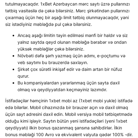
tutulmayacaqdır. 1xBet Azerbaycan mərc saytı üzrə pullarınızı
tətbiq vasitəsilə də çəkə bilərsiniz. Mərc şirkətindən pullarınızı
çıxarmaq üçün heç bir aşağı limit tətbiq olunmayacaqdır, yəni
siz istədiyiniz məbləğdə pul çəkə bilərsiniz.
Ancaq aşağı limitin təyin edilməsi mənfi bir haldır və siz
yalnız saytda qeyd olunan məbləğə bərabər və ondan
yüksək məbləğlər çəkə bilərsiniz.
Növbəti dəfə şərh yazmaq üçün adımı, e-poçtumu və
veb saytımı bu brauzerdə saxlayın.
Şirkət çox sürətli inkişaf edir və daim artan bir nüfuz
qurur.
Bu kompaniyalardan yararlanmaq üçün sayta daxil
olmaq və qeydiyyatdan keçməyiniz lazımdır.
İstifadəçilər həmçinin 1xbet mobi az (1xbet mobi yukle) istifadə
edə bilərlər. Mobil cihazınızda bir brauzer açın və daxil olmaq
üçün sayt adresini daxil edin. Mobil versiya mobil tətbiqetmədə
olduğu kimi işləyir. Saytın bütün yeni istifadəçiləri (yeni 1xbet
qeydiyyatı) ilkin bonus qazanmaq şansına sahibdirlər. İlkin
bonus məbləği 100 Avro və ekvivalent valyuta qədər 100% -dir.