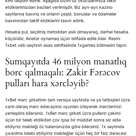
kimi təqdim edirik. Aşağıda bizim öz oxucularımıza təklif
etdiklərimizdən bəziləri verilmişdir. Biz ayrı-ayrı kazino
saytlarına baxırıq və onların çeşid, bonuslar və ödəmələr
baxımından təklif etdiklərini təsvir edirik.
Hesaba pul, seçilmiş metoddan asılı olmayaraq, dərhal hesaba
köçürülür, Aviator oynamaq üçün istifadə edilə bilər. Rəsmi
1xbet veb-saytının əsas səhifəsində 1xgames bölməsini tapın.
Sumqayıtda 46 milyon manatlıq
borc qalmaqalı: Zakir Fərəcov
pulları hara xərcləyib?
1xBet mərc şirkətinin tam versiya saytında və ya tətbiqləri üzrə
canlı olaraq mərc edəcəyiniz oyunları izləyərək mərclərinizi
yerləşdirə bilərsiniz. 1xBet mərc şirkəti üzrə pulların çəkimi
üçün bir tələb etdikdən çox qısa bir müddət sonra siz əldə
etdiyniz məbləği öz balansınızda görə bilərsiniz. 1x saytında
çıxarılma tələbi etdiyiniz məbləğlər üçün heç bir faiz dərəcəsi