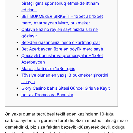
piratçılığına sponsorluq etməkdə ittiham
edirlər…
BET BUKMEKER ŞİRKƏTİ – 1xbet az 1xbet
merc, Azərbaycan Mərc, bukmeker
Onlayn kazino rəyləri saytımızda sizi nə
gözləyir
Bet-dən qazancınızı necə çıxartmaq olar
Bet Azərbaycan üzrə ən böyük mərc saytı
Çoxsaylı bonuslar və promosiyalar – 1xBet
Azərbaycan
Mərc şirkəti üzrə 1xBet giriş
Tövsiyə olunan ən yaxşı 3 bukmeker şirkətini
sınayın
Glory Casino bahis Sitesi Güncel Giris ve Kayit
bet az Promos və Bonuslar
Ən yaxşı qumar təcrübəsi təklif edən kazinoların 10-luğu
sadəcə aysberqin görünən tərəfidir. Bizim müstəqil olmağımız o
deməkdir ki, biz sizə faktları bəzəyib-düzəyərək deyil, olduğu