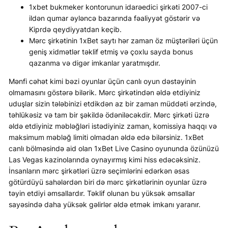
1xbet bukmeker kontorunun idarəedici şirkəti 2007-ci
ildən qumar əyləncə bazarında fəaliyyət göstərir və
Kiprdə qeydiyyatdan keçib.
Mərc şirkətinin 1xBet saytı hər zaman öz müştəriləri üçün
geniş xidmətlər təklif etmiş və çoxlu sayda bonus
qazanma və digər imkanlar yaratmışdır.
Mənfi cəhət kimi bəzi oyunlar üçün canlı oyun dəstəyinin
olmamasını göstərə bilərik. Mərc şirkətindən əldə etdiyiniz
uduşlar sizin tələbinizi etdikdən az bir zaman müddəti ərzində,
təhlükəsiz və tam bir şəkildə ödəniləcəkdir. Mərc şirkəti üzrə
əldə etdiyiniz məbləğləri istədiyiniz zaman, komissiya haqqı və
maksimum məbləğ limiti olmadan əldə edə bilərsiniz. 1xBet
canlı bölməsində aid olan 1xBet Live Casino oyununda özünüzü
Las Vegas kazinolarında oynayırmış kimi hiss edəcəksiniz.
İnsanların mərc şirkətləri üzrə seçimlərini edərkən əsas
götürdüyü sahələrdən biri də mərc şirkətlərinin oyunlar üzrə
təyin etdiyi əmsallardır. Təklif olunan bu yüksək əmsallar
sayəsində daha yüksək gəlirlər əldə etmək imkanı yaranır.