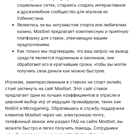
социальных сетях, стараясь создать интерактивное
и дружелюбное сообщество для игроков из
Узбекистана.
Являетесь ли вы энтузиастом спорта или любителем
казино, Mostbet предлагает комплексную и приятную
платформу для ставок, отвечающую вашим
предпочтениям.
Как только мы подтвердим, что ваш запрос на вывод
средств является подлинным и законным, они
обработают его в кратчайшие сроки, чтобы вы могли
получить свои деньги как можно быстрее.
Игрокам, заинтересованным в ставках на спорт онлайн,
стоит заглянуть на сайт Mostbet. Этот сайт ставок
предлагает одни из лучших коэффициентов в отрасли и
широкий выбор игр от ведущих провайдеров, таких как
NetEnt и Microgaming. Обратившись в службу поддержки
клиентов Mostbet через чат, электронную почту,
телефонный звонок или раздел FAQ на сайте Mostbet, вы
можете быстро и легко получить помощь. Сотрудники