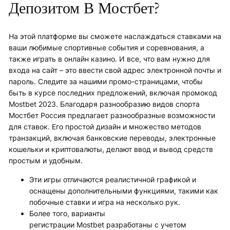
Депозитом В Мостбет?
На этой платформе вы сможете наслаждаться ставками на
ваши любимые спортивные события и соревнования, а
также играть в онлайн казино. И все, что вам нужно для
входа на сайт – это ввести свой адрес электронной почты и
пароль. Следите за нашими промо-страницами, чтобы
быть в курсе последних предложений, включая промокод
Mostbet 2023. Благодаря разнообразию видов спорта
Мостбет Россия предлагает разнообразные возможности
для ставок. Его простой дизайн и множество методов
транзакций, включая банковские переводы, электронные
кошельки и криптовалюты, делают ввод и вывод средств
простым и удобным.
Эти игры отличаются реалистичной графикой и
оснащены дополнительными функциями, такими как
побочные ставки и игра на несколько рук.
Более того, варианты
регистрации Mostbet разработаны с учетом