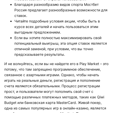
Благодаря разнообразию видов спорта Мостбет
Россия предлагает разнообразные возможности для
ставок.
Читайте подробные условия акции, чтобы быть в
курсе всех деталей и начать пользоваться этим
выгодным предложением.
Если вы хотите полностью максимизировать свой
потенциальный выигрыш, эта опция ставок является
отличной заменой, при условии, что вы точно
предсказываете результаты.
И не волнуйтесь, если вы не найдете его в Play Market – это
потому, что там запрещено программное обеспечение,
связанное с азартными играми. Однако, чтобы начать
играть на реальные деньги, регистрация и пополнение
счета являются обязательными. Процесс регистрации
прост, и пользователи могут пополнить свой счет с
помощью различных платежных методов, таких как Qiwi
Budget или банковская карта MasterCard. Живой покер,
одна из самых популярных игр в онлайн-казино, является