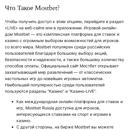
Что Такое Mostbet?
Чтобы получить доступ к этим опциям, перейдите в раздел
«LIVE» на веб-сайте или в приложении. Игровой онлайн-
дом Mostbet — это комплексная платформа для ставок и
казино с огромным выбором возможностей для игроков
со всего мира. Mostbet популярен среди российских
пользователей благодаря большому выбору акций,
безопасности и надежности, а также большому количеству
способов оплаты. Официальный сайт Мостбет открывает
захватывающий мир развлечений — от классических
настольных игр до новейших игровых автоматов.
Наибольшей популярностью среди пользователей
пользуются разделы “Казино” и “Казино-LIVE”.
Как международная онлайн-платформа для ставок и
игр, Mostbet Russia доступна для игроков,
интересующихся ставками на спорт и играми в
казино.
С другой стороны, на бирже Mostbet вы можете