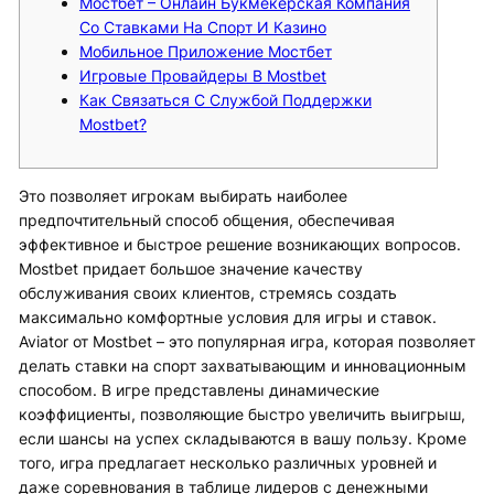
Мостбет – Онлайн Букмекерская Компания
Со Ставками На Спорт И Казино
Мобильное Приложение Мостбет
Игровые Провайдеры В Mostbet
Как Связаться С Службой Поддержки
Mostbet?
Это позволяет игрокам выбирать наиболее
предпочтительный способ общения, обеспечивая
эффективное и быстрое решение возникающих вопросов.
Mostbet придает большое значение качеству
обслуживания своих клиентов, стремясь создать
максимально комфортные условия для игры и ставок.
Aviator от Mostbet – это популярная игра, которая позволяет
делать ставки на спорт захватывающим и инновационным
способом. В игре представлены динамические
коэффициенты, позволяющие быстро увеличить выигрыш,
если шансы на успех складываются в вашу пользу. Кроме
того, игра предлагает несколько различных уровней и
даже соревнования в таблице лидеров с денежными