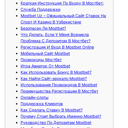
Краткая Инструкция По Входу В Мостбет:
Служба Поддержки
Mostbet Uz – Официальный Сайт Ставок На
Спорт И Казино В Узбекистане
Безопасен Ли Mostbet?
Что Делать, Если У Меня Возникла
Проблема С Депозитом В Мостбет?
Регистрация И Вход В Mostbet Online
Мобильный Сайт Mostbet
Промокоды Мостбет
Игра Авиатор От Mostbet
Как Использовать Бонус В Mostbet?
Как Найти Сайт-зеркало Mostbet?
Использование Промокодов В Mostbet
Преимущества Регистрации В Мостбет
Онлайн-слоты
Поддержка Клиентов
Как Сделать Ставку В Mostbet?
Почему Стоит Выбрать Именно Mostbet?
Руководство По Депозитам Mostbet