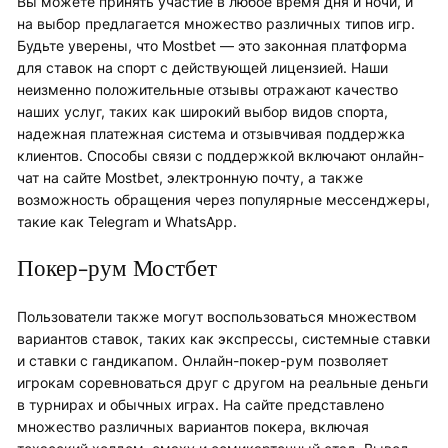
Вы можете принять участие в любое время дня и ночи, и
на выбор предлагается множество различных типов игр.
Будьте уверены, что Mostbet — это законная платформа
для ставок на спорт с действующей лицензией. Наши
неизменно положительные отзывы отражают качество
наших услуг, таких как широкий выбор видов спорта,
надежная платежная система и отзывчивая поддержка
клиентов. Способы связи с поддержкой включают онлайн-
чат на сайте Mostbet, электронную почту, а также
возможность обращения через популярные мессенджеры,
такие как Telegram и WhatsApp.
Покер-рум Мостбет
Пользователи также могут воспользоваться множеством
вариантов ставок, таких как экспрессы, системные ставки
и ставки с гандикапом. Онлайн-покер-рум позволяет
игрокам соревноваться друг с другом на реальные деньги
в турнирах и обычных играх. На сайте представлено
множество различных вариантов покера, включая