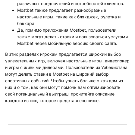
различных предпочтений и потребностей клиентов.
Mostbet также предлагает разнообразные
настольные игры, такие как блэкджек, рулетка и
баккара.
Да, помимо приложения Mostbet, пользователи
также могут делать ставки и пользоваться услугами
Mostbet через мобильную версию своего сайта.
В этих разделах игрокам предлагается широкий выбор
увлекательных игр, включая настольные игры, видеопокер
и игры с живыми дилерами. Пользователи из Узбекистана
могут делать ставки в Mostbet на широкий выбор
спортивных событий. Чтобы узнать больше о каждом из
них и о том, как они могут помочь вам оптимизировать
свой потенциальный выигрыш, прочитайте описание
каждого из них, которое представлено ниже.