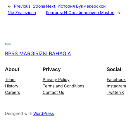
←
Previous:
Strona
Next:
История Букмекерской
Nie Znaleziona
Конторы И Онлайн-казино Mostbe
→
BPRS MARGIRIZKI BAHAGIA
About
Privacy
Social
Team
Privacy Policy
Facebook
History
Terms and Conditions
Instagram
Careers
Contact Us
Twitter/X
Designed with
WordPress