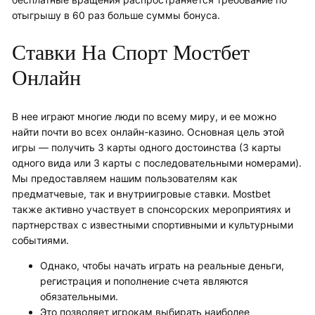
отыгрышу в 60 раз больше суммы бонуса.
Ставки На Спорт Мостбет
Онлайн
В нее играют многие люди по всему миру, и ее можно
найти почти во всех онлайн-казино. Основная цель этой
игры — получить 3 карты одного достоинства (3 карты
одного вида или 3 карты с последовательными номерами).
Мы предоставляем нашим пользователям как
предматчевые, так и внутриигровые ставки. Mostbet
также активно участвует в спонсорских мероприятиях и
партнерствах с известными спортивными и культурными
событиями.
Однако, чтобы начать играть на реальные деньги,
регистрация и пополнение счета являются
обязательными.
Это позволяет игрокам выбирать наиболее