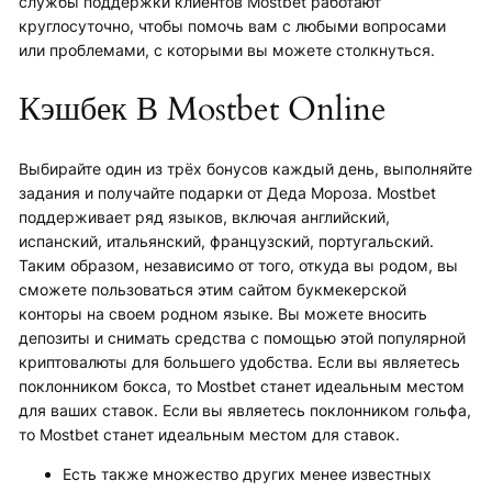
службы поддержки клиентов Mostbet работают
круглосуточно, чтобы помочь вам с любыми вопросами
или проблемами, с которыми вы можете столкнуться.
Кэшбек В Mostbet Online
Выбирайте один из трёх бонусов каждый день, выполняйте
задания и получайте подарки от Деда Мороза. Mostbet
поддерживает ряд языков, включая английский,
испанский, итальянский, французский, португальский.
Таким образом, независимо от того, откуда вы родом, вы
сможете пользоваться этим сайтом букмекерской
конторы на своем родном языке. Вы можете вносить
депозиты и снимать средства с помощью этой популярной
криптовалюты для большего удобства. Если вы являетесь
поклонником бокса, то Mostbet станет идеальным местом
для ваших ставок. Если вы являетесь поклонником гольфа,
то Mostbet станет идеальным местом для ставок.
Есть также множество других менее известных