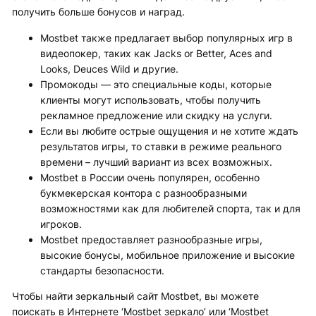
получить больше бонусов и наград.
Mostbet также предлагает выбор популярных игр в
видеопокер, таких как Jacks or Better, Aces and
Looks, Deuces Wild и другие.
Промокоды — это специальные коды, которые
клиенты могут использовать, чтобы получить
рекламное предложение или скидку на услуги.
Если вы любите острые ощущения и не хотите ждать
результатов игры, то ставки в режиме реального
времени – лучший вариант из всех возможных.
Mostbet в России очень популярен, особенно
букмекерская контора с разнообразными
возможностями как для любителей спорта, так и для
игроков.
Mostbet предоставляет разнообразные игры,
высокие бонусы, мобильное приложение и высокие
стандарты безопасности.
Чтобы найти зеркальный сайт Mostbet, вы можете
поискать в Интернете ‘Mostbet зеркало’ или ‘Mostbet