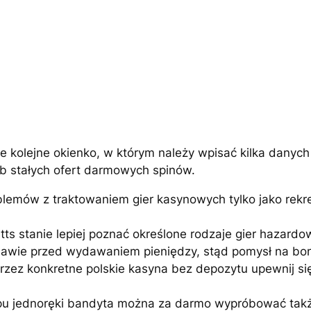
uje kolejne okienko, w którym należy wpisać kilka dany
ub stałych ofert darmowych spinów.
emów z traktowaniem gier kasynowych tylko jako rekrea
ts stanie lepiej poznać określone rodzaje gier hazardo
bawie przed wydawaniem pieniędzy, stąd pomysł na bo
rzez konkretne polskie kasyna bez depozytu upewnij si
u jednoręki bandyta można za darmo wypróbować także