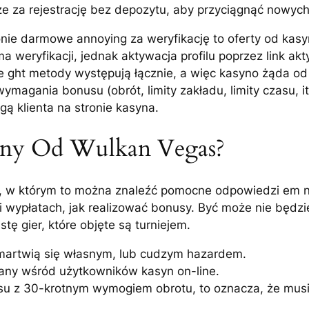
e za rejestrację bez depozytu, aby przyciągnąć nowyc
onie darmowe annoying za weryfikację to oferty od kas
ma weryfikacji, jednak aktywacja profilu poprzez link 
ght metody występują łącznie, a więc kasyno żąda od na
wymagania bonusu (obrót, limity zakładu, limity czasu, 
 klienta na stronie kasyna.
jny Od Wulkan Vegas?
Q, w którym to można znaleźć pomocne odpowiedzi em n
 i wypłatach, jak realizować bonusy. Być może nie będz
stę gier, które objęte są turniejem.
e martwią się własnym, lub cudzym hazardem.
wany wśród użytkowników kasyn on-line.
nusu z 30-krotnym wymogiem obrotu, to oznacza, że mu