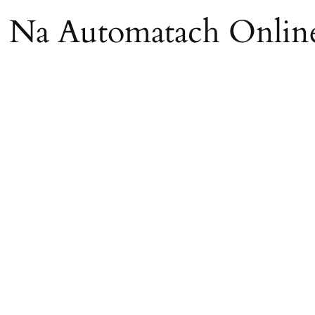
ć Na Automatach Onlin