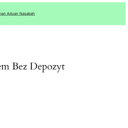
nan Aduan Nasabah
em Bez Depozyt