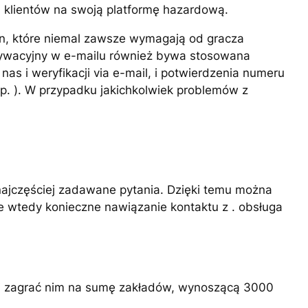
h klientów na swoją platformę hazardową.
yn, które niemal zawsze wymagają od gracza
aktywacyjny w e-mailu również bywa stosowana
s i weryfikacji via e-mail, i potwierdzenia numeru
itp. ). W przypadku jakichkolwiek problemów z
ajczęściej zadawane pytania. Dzięki temu można
ie wtedy konieczne nawiązanie kontaktu z . obsługa
si zagrać nim na sumę zakładów, wynoszącą 3000