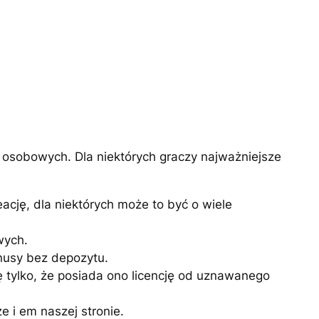
ch osobowych. Dla niektórych graczy najważniejsze
cję, dla niektórych może to być o wiele
wych.
nusy bez depozytu.
ę tylko, że posiada ono licencję od uznawanego
 i em naszej stronie.