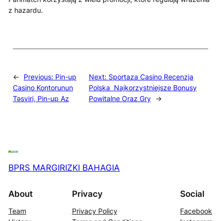
z hazardu.
←
Previous:
Pin-up
Next:
Sportaza Casino Recenzja
Casino Kontorunun
Polska ️ Najkorzystniejsze Bonusy
Təsviri, Pin-up Az
Powitalne Oraz Gry
→
BPRS MARGIRIZKI BAHAGIA
About
Privacy
Social
Team
Privacy Policy
Facebook