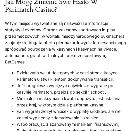
Jak Mogę Zmienić Swe Hasło W
Parimatch Casino?
W tym miejscu wyświetlane są najświeższe informacje i
statystyki eventów. Oprócz zakładów sportowych in-play i
przedmeczowych, w wortalu międzynarodowego bukmachera
znajduje się bogata oferta gier hazardowych. Interesanci mogą
spróbować powodzenia w kasynach i kasynach na vivace,
automatach, grach wirtualnych, pokerze sportowym,
BetGames.
Dzięki varia walut dostępnych w całej stronie kasyna,
Parimatch ułatwił klientom dokonywanie transakcji.
Jeśli pragniesz zwyciężyć największe wygrane po
kasynie Parimatch, przejdź do sekcji “jackpot”.
Minimalna i maksymalna kwota depozytu jest ustalana
przez kraj, w którym działa platforma kasyna.
Fan wygrał i złożył wniosek o wypłatę środków, ale nie
został wypłacony zdecydowanie Ukrainiec.
Współpracując z szanowanymi markami finansowymi,
Parimatch proponuje bezproblemowy transfer środków.