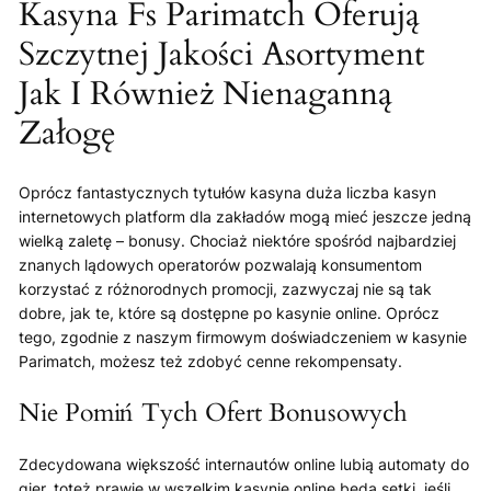
Kasyna Fs Parimatch Oferują
Szczytnej Jakości Asortyment
Jak I Również Nienaganną
Załogę
Oprócz fantastycznych tytułów kasyna duża liczba kasyn
internetowych platform dla zakładów mogą mieć jeszcze jedną
wielką zaletę – bonusy. Chociaż niektóre spośród najbardziej
znanych lądowych operatorów pozwalają konsumentom
korzystać z różnorodnych promocji, zazwyczaj nie są tak
dobre, jak te, które są dostępne po kasynie online. Oprócz
tego, zgodnie z naszym firmowym doświadczeniem w kasynie
Parimatch, możesz też zdobyć cenne rekompensaty.
Nie Pomiń Tych Ofert Bonusowych
Zdecydowana większość internautów online lubią automaty do
gier, toteż prawie w wszelkim kasynie online będą setki, jeśli