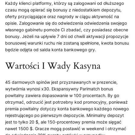
Każdy klienci platformy, którzy są zalogowani od dłuższego
czasu mogą opierać się bonusy z niedostatkiem depozytu,
oferty przyciągające oraz nagrody w ciągu aktywność na
opisie. Zalogowanie się do odwiedzenia odwiedzenia swojego
własnego gabinetu pomoże Ci zbadać, czy posiadasz obecne
bonusy. Jeżeli na upływie 7 dni od chwili aktywacji propozycje
bonusowej warunki ruchu nie zostaną spełnione, kwota bonusu
będzie odjęta od salda konta bankowego gry.
Wartości I Wady Kasyna
45 darmowych spinów jest przyznawanych w prezencie,
wytwórnia wynosi x30. Ekspansywny Parimatch bonus
powitalny zawiera dopasowanie w 100 procentach. By go
otrzymać, odrzucić jest potrzebny kod promocyjny, ponieważ
premia powitalny dotyczy konta bankowego każdego nowego
rejestrującego po pierwszym depozycie. Minimalny depozyt
jest to tylko 20 $, ale 150-procentowy premia może sięgać
nawet 1500 $. Gracze mogą postawić w weekend i otrzymać