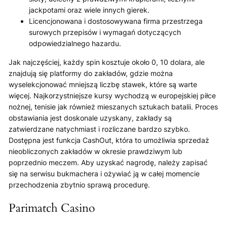
jackpotami oraz wiele innych gierek.
Licencjonowana i dostosowywana firma przestrzega
surowych przepisów i wymagań dotyczących
odpowiedzialnego hazardu.
Jak najczęściej, każdy spin kosztuje około 0, 10 dolara, ale
znajdują się platformy do zakładów, gdzie można
wyselekcjonować mniejszą liczbę stawek, które są warte
więcej. Najkorzystniejsze kursy wychodzą w europejskiej piłce
nożnej, tenisie jak również mieszanych sztukach batalii. Proces
obstawiania jest doskonale uzyskany, zakłady są
zatwierdzane natychmiast i rozliczane bardzo szybko.
Dostępna jest funkcja CashOut, która to umożliwia sprzedaż
nieobliczonych zakładów w okresie prawdziwym lub
poprzednio meczem. Aby uzyskać nagrodę, należy zapisać
się na serwisu bukmachera i ożywiać ją w całej momencie
przechodzenia zbytnio sprawą procedurę.
Parimatch Casino