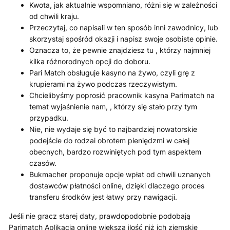
Kwota, jak aktualnie wspomniano, różni się w zależności
od chwili kraju.
Przeczytaj, co napisali w ten sposób inni zawodnicy, lub
skorzystaj spośród okazji i napisz swoje osobiste opinie.
Oznacza to, że pewnie znajdziesz tu , którzy najmniej
kilka różnorodnych opcji do doboru.
Pari Match obsługuje kasyno na żywo, czyli grę z
krupierami na żywo podczas rzeczywistym.
Chcielibyśmy poprosić pracownik kasyna Parimatch na
temat wyjaśnienie nam, , którzy się stało przy tym
przypadku.
Nie, nie wydaje się być to najbardziej nowatorskie
podejście do rodzai obrotem pieniędzmi w całej
obecnych, bardzo rozwiniętych pod tym aspektem
czasów.
Bukmacher proponuje opcje wpłat od chwili uznanych
dostawców płatności online, dzięki dlaczego proces
transferu środków jest łatwy przy nawigacji.
Jeśli nie gracz starej daty, prawdopodobnie podobają
Parimatch Aplikacja online większą ilość niż ich ziemskie