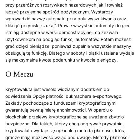
przy przeróżnych rozrywkach hazardowych jak i również
łączyć przyjemne spośród pożytecznym. Wystarczy
wprowadzić nazwę automatu przy polu wyszukiwania oraz
kliknąć przycisk „szukaj”. Prawie wszystkie automaty do gier
istnieją dostępne w wersji demonstracyjnej, co zezwala
użytkownikom na podgląd funkcji automatów. Potem możesz
grać dzięki pieniądze, ponieważ zupełnie wszystkie maszyny
obsługują tę funkcję. Dlatego w soboty i piątki ustalana wydaje
się maksymalna kwota podarunku w kwocie pieniędzy.
O Meczu
Kryptowaluta jest wesoło widzianym dodatkiem do
odwiedzenia Opcje płatności bukmachera e-sportowego.
Zakłady pochodzące z funduszami kryptograficznymi
gwarantują pewną miarę anonimowości. W oparciu o
blockchain przelewy kryptograficzne są uważane zbytnio
bezpieczne. Dla takich, którzy chcą odgrywać prywatnie,
kryptowaluta wydaje się opłacalną metodą płatności, którą
gracze mają możliwość wziąć pod uwagę. Metody płatności