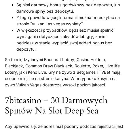
Są nimi darmowy bonus gotówkowy bez depozytu, lub
darmowe spiny bez depozytu.
Z tego powodu więcej informacji można przeczytać na
stronie “Vulkan Las vegas wypłaty”.
W większości przypadków, będziesz musiał spełnić
wymagania dotyczące zakładów lub gry, zanim
będziesz w stanie wypłacić swój added bonus bez
depozytu.
Są to między innymi Baccarat Lobby, Casino Holdem,
Blackjack, Common Draw Blackjack, Roulette, Poker, Live life
Lotery, jak i Keno Live. Gry na żywo z Betgames i TVBet mają
osobne miejsce na stronie kasyna. W przypadku kasyna na
żywo Vulkan Vegas dostarcza wysoki poziom jakości.
7bitcasino – 30 Darmowych
Spinów Na Slot Deep Sea
Aby upewnić się, że adres mail podany podczas rejestracji jest