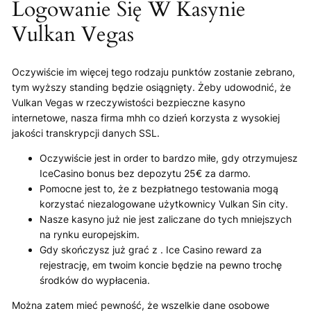
Logowanie Się W Kasynie
Vulkan Vegas
Oczywiście im więcej tego rodzaju punktów zostanie zebrano,
tym wyższy standing będzie osiągnięty. Żeby udowodnić, że
Vulkan Vegas w rzeczywistości bezpieczne kasyno
internetowe, nasza firma mhh co dzień korzysta z wysokiej
jakości transkrypcji danych SSL.
Oczywiście jest in order to bardzo miłe, gdy otrzymujesz
IceCasino bonus bez depozytu 25€ za darmo.
Pomocne jest to, że z bezpłatnego testowania mogą
korzystać niezalogowane użytkownicy Vulkan Sin city.
Nasze kasyno już nie jest zaliczane do tych mniejszych
na rynku europejskim.
Gdy skończysz już grać z . Ice Casino reward za
rejestrację, em twoim koncie będzie na pewno trochę
środków do wypłacenia.
Można zatem mieć pewność, że wszelkie dane osobowe