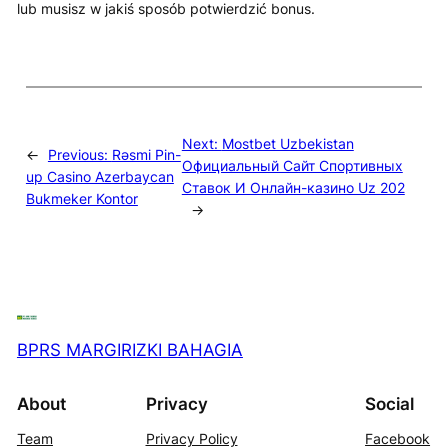
lub musisz w jakiś sposób potwierdzić bonus.
Next:
Mostbet Uzbekistan
←
Previous:
Rəsmi Pin-
Официальный Сайт Спортивных
up Casino Azerbaycan
Ставок И Онлайн-казино Uz 202
Bukmeker Kontor
→
BPRS MARGIRIZKI BAHAGIA
About
Privacy
Social
Team
Privacy Policy
Facebook