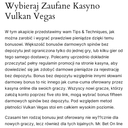
Wybieraj Zaufane Kasyno
Vulkan Vegas
W tym akapicie przedstawimy wam Tips & Techniques, jak
można zarobić i wygrać prawdziwe pieniądze dzięki temu
bonusowi. Większość bonusów darmowych spinów bez
depozytu jest ograniczona tylko do jednej gry, lub kilku gier od
tego samego dostawcy. Polecamy uprzednio dokładnie
przeczytać pełny regulamin promocji na stronie kasyna, aby
dowiedzieć się jak zdobyć darmowe pieniądze za rejestrację
bez depozytu. Bonus bez depozytu względnie innymi słowami
darmowy bonus to nic innego jak cuma-cuma oferowany przez
kasyna online dla swoich graczy. Wszyscy nowi gracze, którzy
założą konto poprzez five oto link, mogą wybrać bonus fifteen
darmowych spinów bez depozytu. Pod względem metod
płatności Vulkan Vegas stoi em całkiem wysokim poziomie.
Czasami ten rodzaj bonusu jest oferowany nie wy??cznie dla
nowych graczy, lecz również dla tych lojalnych. Mr. Bet On line