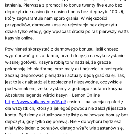
istnienia. Pierwsza z promocji to bonus twenty five euro bez
depozytu ice casino (ice casino bonus bez depozytu 100 zł),
który zagwarantuje nam sporo grania. W większości
przypadków, darmowa kasa za rejestrację bez depozytu
działa tylko wtedy, gdy wpłacasz środki po raz pierwszy watts
kasynie online.
Powinieneś skorzystać z darmowego bonusu, jeśli chcesz
wypróbować grę za darmo, przed decyzją na wykorzystanie
własnej gotówki. Kasyna robią to w nadziei, że gracze
pokochają ich platformę, oraz mały akt hojności, a następnie
zaczną deponować pieniądze i actually będą grać dalej. Tak,
jest to jak najbardziej bezpieczne i niezawodne, oczywiście
pod warunkiem, że korzystamy z godnego zaufania kasyna.
Absolutna legenda wśród kasyn – Lemon On line
https://www.vulkanvegas15.pl/
casino – ma specjalną ofertę
dla wszystkich, którzy z jakiegoś powodu nie założyli jeszcze
konta. Będziemy aktualizować tę listę o najnowsze bonusy bez
depozytu, gdy tylko się pojawią. Nie – do wyboru będziesz
miał tylko jeden z bonusów, dlatego w?a?ciwie zastanów się,