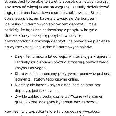
stronie. Jest to be able to świetny sposób dla nowych graczy,
aby uzyskać więcej szans na wygraną i actually doświadczyć
tego, co strona hazardowa mum do zaoferowania. Strona
opisanego przez em kasyna przyciągaje Cię bonusem
IceCasino 55 darmowych spinów bez depozytu i maje
nadzieję, że będziesz zadowolony z pobytu w kasynie.
Gracze, którzy cieszą się pobytem w kasynie,
prawdopodobnie dokonają depozytu na prawdziwe pieniądze
po wykorzystaniu IceCasino 50 darmowych spinów.
Dzięki temu można łatwo wejść w interakcję z krupierami
i actually krupierkami i poczuć atmosferę prawdziwego
kasyna Las Vegas.
Sferę wizualną oceniamy pozytywnie, ponieważ jest ona
jednym z . atutów tego kasyna online.
Niestety nie każde kasyno z bonusem na start bez
depozytu jest takie samo.
Zwykle zakłady będą ważne wy??cznie w tej samej
grze, w której dostępny był bonus bez depozytu.
Również i w przypadku tej oferty promocyjnej wysokość