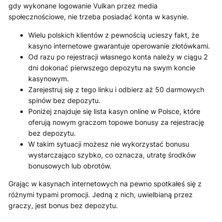
gdy wykonane logowanie Vulkan przez media
społecznościowe, nie trzeba posiadać konta w kasynie.
Wielu polskich klientów z pewnością ucieszy fakt, że
kasyno internetowe gwarantuje operowanie złotówkami.
Od razu po rejestracji własnego konta należy w ciągu 2
dni dokonać pierwszego depozytu na swym koncie
kasynowym.
Zarejestruj się z tego linku i odbierz aż 50 darmowych
spinów bez depozytu.
Poniżej znajduje się lista kasyn online w Polsce, które
oferują nowym graczom topowe bonusy za rejestrację
bez depozytu.
W takim sytuacji możesz nie wykorzystać bonusu
wystarczająco szybko, co oznacza, utratę środków
bonusowych lub obrotów.
Grając w kasynach internetowych na pewno spotkałeś się z
różnymi typami promocji. Jedną z nich, uwielbianą przez
graczy, jest bonus bez depozytu.