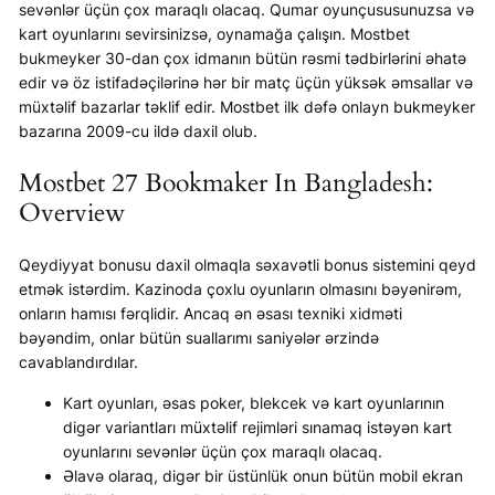
sevənlər üçün çox maraqlı olacaq. Qumar oyunçususunuzsa və
kart oyunlarını sevirsinizsə, oynamağa çalışın. Mostbet
bukmeyker 30-dan çox idmanın bütün rəsmi tədbirlərini əhatə
edir və öz istifadəçilərinə hər bir matç üçün yüksək əmsallar və
müxtəlif bazarlar təklif edir. Mostbet ilk dəfə onlayn bukmeyker
bazarına 2009-cu ildə daxil olub.
Mostbet 27 Bookmaker In Bangladesh:
Overview
Qeydiyyat bonusu daxil olmaqla səxavətli bonus sistemini qeyd
etmək istərdim. Kazinoda çoxlu oyunların olmasını bəyənirəm,
onların hamısı fərqlidir. Ancaq ən əsası texniki xidməti
bəyəndim, onlar bütün suallarımı saniyələr ərzində
cavablandırdılar.
Kart oyunları, əsas poker, blekcek və kart oyunlarının
digər variantları müxtəlif rejimləri sınamaq istəyən kart
oyunlarını sevənlər üçün çox maraqlı olacaq.
Əlavə olaraq, digər bir üstünlük onun bütün mobil ekran