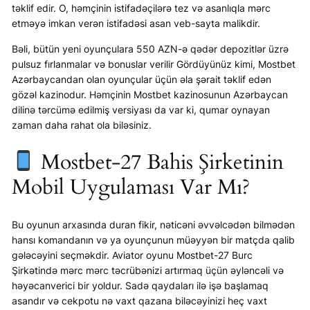
təklif edir. O, həmçinin istifadəçilərə tez və asanlıqla mərc
etməyə imkan verən istifadəsi asan veb-sayta malikdir.
Bəli, bütün yeni oyunçulara 550 AZN-ə qədər depozitlər üzrə
pulsuz fırlanmalar və bonuslar verilir Gördüyünüz kimi, Mostbet
Azərbaycandan olan oyunçular üçün əla şərait təklif edən
gözəl kazinodur. Həmçinin Mostbet kazinosunun Azərbaycan
dilinə tərcümə edilmiş versiyası da var ki, qumar oynayan
zaman daha rahat ola biləsiniz.
Mostbet-27 Bahis Şirketinin
Mobil Uygulaması Var Mı?
Bu oyunun arxasında duran fikir, nəticəni əvvəlcədən bilmədən
hansı komandanın və ya oyunçunun müəyyən bir matçda qalib
gələcəyini seçməkdir. Aviator oyunu Mostbet-27 Burc
Şirkətində mərc mərc təcrübənizi artırmaq üçün əyləncəli və
həyəcanverici bir yoldur. Sadə qaydaları ilə işə başlamaq
asandır və cekpotu nə vaxt qazana biləcəyinizi heç vaxt