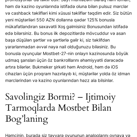
həm də kazino oyunlarında istifadə oluna bilən pulsuz mərclər
və cashback təklifləri kimi xüsusi təkliflər təqdim edir. Siz bütün
yeni müştəriləri 550 AZN dollarına qədər 125% bonusla
mükafatlandıran səxavətli Xoş gəlmisiniz Bonusundan istifadə
edə bilərsiniz. Bu bonus ilk depozitlərdə mövcuddur və asan
başa düşülən şərtlər və şərtlərlə gəlir ki, siz təklifdən
yararlanmadan əvvəl nəyə nail olduğunuzu biləsiniz. Bu
bonusla oyunçular Mostbet-27-nin onlayn kazinosunda böyük
udmaq şansları üçün öz bankrolllarını əhəmiyyətli dərəcədə
artıra bilərlər. Bukmeker şirkəti həm Android, həm də iOS
cihazları üçün proqram hazırlayıb ki, müştərilər yolda öz idman
mərclərindən və kazino oyunlarından həzz ala bilsinlər.
Savolingiz Bormi? – Ijtimoiy
Tarmoqlarda Mostbet Bilan
Bog’laning
Həmçinin, burada siz təyyarə oyununun analoqlarını oynaya və