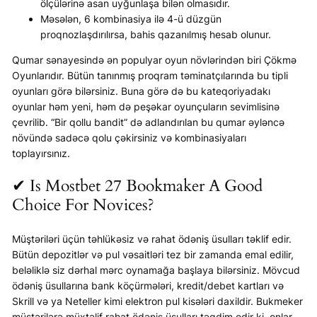
ölçülərinə asan uyğunlaşa bilən olmasıdır.
Məsələn, 6 kombinasiya ilə 4-ü düzgün
proqnozlaşdırılırsa, bahis qazanılmış hesab olunur.
Qumar sənayesində ən populyar oyun növlərindən biri Çökmə
Oyunlarıdır. Bütün tanınmış proqram təminatçılarında bu tipli
oyunları görə bilərsiniz. Buna görə də bu kateqoriyadakı
oyunlar həm yeni, həm də peşəkar oyunçuların sevimlisinə
çevrilib. “Bir qollu bandit” də adlandırılan bu qumar əyləncə
növündə sadəcə qolu çəkirsiniz və kombinasiyaları
toplayırsınız.
✔ Is Mostbet 27 Bookmaker A Good
Choice For Novices?
Müştəriləri üçün təhlükəsiz və rahat ödəniş üsulları təklif edir.
Bütün depozitlər və pul vəsaitləri tez bir zamanda emal edilir,
beləliklə siz dərhal mərc oynamağa başlaya bilərsiniz. Mövcud
ödəniş üsullarına bank köçürmələri, kredit/debet kartları və
Skrill və ya Neteller kimi elektron pul kisələri daxildir. Bukmeker
müştərilərə müxtəlif rahat ödəniş üsulları təqdim edir ki, onlar