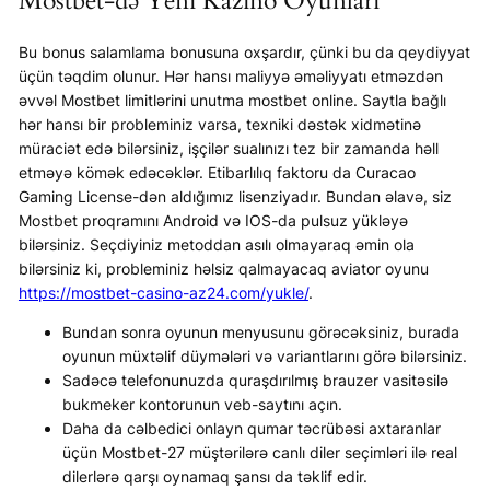
Mostbet-də Yeni Kazino Oyunları
Bu bonus salamlama bonusuna oxşardır, çünki bu da qeydiyyat
üçün təqdim olunur. Hər hansı maliyyə əməliyyatı etməzdən
əvvəl Mostbet limitlərini unutma mostbet online. Saytla bağlı
hər hansı bir probleminiz varsa, texniki dəstək xidmətinə
müraciət edə bilərsiniz, işçilər sualınızı tez bir zamanda həll
etməyə kömək edəcəklər. Etibarlılıq faktoru da Curacao
Gaming License-dən aldığımız lisenziyadır. Bundan əlavə, siz
Mostbet proqramını Android və IOS-da pulsuz yükləyə
bilərsiniz. Seçdiyiniz metoddan asılı olmayaraq əmin ola
bilərsiniz ki, probleminiz həlsiz qalmayacaq aviator oyunu
https://mostbet-casino-az24.com/yukle/
.
Bundan sonra oyunun menyusunu görəcəksiniz, burada
oyunun müxtəlif düymələri və variantlarını görə bilərsiniz.
Sadəcə telefonunuzda quraşdırılmış brauzer vasitəsilə
bukmeker kontorunun veb-saytını açın.
Daha da cəlbedici onlayn qumar təcrübəsi axtaranlar
üçün Mostbet-27 müştərilərə canlı diler seçimləri ilə real
dilerlərə qarşı oynamaq şansı da təklif edir.