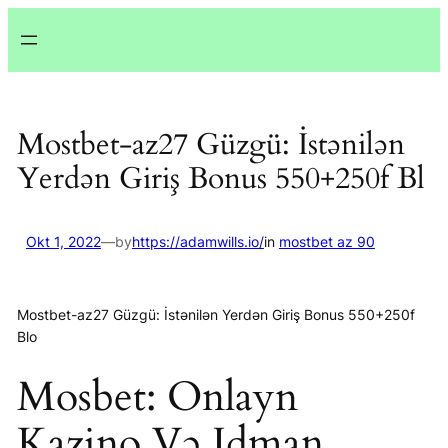
Lewati
ke
konten
Mostbet-az27 Güzgü: İstənilən
Yerdən Giriş Bonus 550+250f Bl
Okt 1, 2022
—
by
https://adamwills.io/
in
mostbet az 90
Mostbet-az27 Güzgü: İstənilən Yerdən Giriş Bonus 550+250f
Blo
Mosbet: Onlayn
Kazino Və Idman