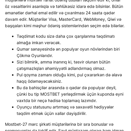
öz vəsaitlərini asanlıqla və təhlükəsiz idarə edə bilsinlər. Bütün
əmanətlər dərhal emal edilir və çıxarılması 24 saata qədər
davam edir. Müştərilər Visa, MasterCard, WebMoney, Qiwi və
başqaları kimi məşhur ödəniş sistemlərindən seçim edə bilərlər.
Təqdimat kodu sizə daha çox qarşılanma təqdimatı
almağa imkan verəcək.
Qumar sənayesində ən populyar oyun növlərindən biri
Çökmə Oyunlarıdır.
Sizi bilmirik, amma inanırıq ki, təsvir olunan bütün
çatışmazlıqları əhəmiyyətli adlandırmaq olmaz.
Pul qoyma zamanı olduğu kimi, pul çıxararkən də əlavə
haqq ödəməyəcəksiniz.
Bu da bahisçilər arasında o qədər də populyar deyil,
çünki bu tip MOSTBET yerləşdirmək üçün kuponda eyni
vaxtda bir neçə hadisə toplamaq lazımdır.
Oyunçu statusunu artırmaq və səxavətli hədiyyələr
təqdim etmək üçün xallar dəyişdirilir.
Mostbet-27 mərc şirkəti müştərilərinə bir sıra bonuslar və
promosyonlar da təklif edir. Sayt müntəzəm olaraq həm idman,