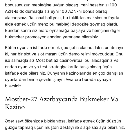
bonusunuzun məbləğinə uyğun olacaq. Yəni hesabınızı 100
AZN-lə doldurmaqla siz eyni 100 AZN-ni bonus olaraq
alacaqsınız. Rasional həll yolu, bu təklifdən maksimum fayda
əldə etmək üçün məhz bu məbləği depozitə qoymaq olardı.
Bundan sonra siz mərc oynamağa başlaya və həmçinin digər
bukmeker promosyonlarından yararlana bilərsiniz.
Bütün oyunları istifadə etmək çox çətin olacaq, lakin unutmayın
ki, hər bir slot və slot maşını üçün demo rejimi mövcuddur. Onu
işə salmaqla siz Most bet az casinovirtual pul alacaqsınız və
ondan oyun və ya test strategiyaları ilə tanış olmaq üçün
istifadə edə bilərsiniz. Dünyanın kazinolarında ən çox danışılan
oyunlardan birinə çevrilmiş eyni Aviatoru burada oynaya
bilərsiniz.
Mostbet-27 Azərbaycanda Bukmeker Və
Kazino
Əgər sayt ölkənizdə bloklanıbsa, istifadə etmək üçün düzgün
güzgü tapmaq üçün müştəri dəstəyi ilə əlaqə saxlaya bilərsiniz.