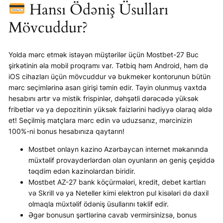
Hansı Ödəniş Üsulları
Mövcuddur?
Yolda mərc etmək istəyən müştərilər üçün Mostbet-27 Buc
şirkətinin əla mobil proqramı var. Tətbiq həm Android, həm də
iOS cihazları üçün mövcuddur və bukmeker kontorunun bütün
mərc seçimlərinə asan girişi təmin edir. Təyin olunmuş vaxtda
hesabını artır və mistik frispinlər, dəhşətli dərəcədə yüksək
fribetlər və ya depozitinin yüksək faizlərini hədiyyə olaraq əldə
et! Seçilmiş matçlara mərc edin və uduzsanız, mərcinizin
100%-ni bonus hesabınıza qaytarın!
Mostbet onlayn kazino Azərbaycan internet məkanında
müxtəlif provayderlərdən olan oyunların ən geniş çeşiddə
təqdim edən kazinolardan biridir.
Mostbet AZ-27 bank köçürmələri, kredit, debet kartları
və Skrill və ya Neteller kimi elektron pul kisələri də daxil
olmaqla müxtəlif ödəniş üsullarını təklif edir.
Əgər bonusun şərtlərinə cavab vermirsinizsə, bonus