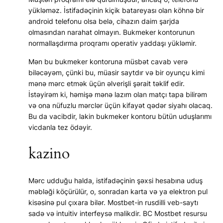
yükləməz. İstifadəçinin kiçik batareyası olan köhnə bir
android telefonu olsa belə, cihazın daim şarjda
olmasından narahat olmayın. Bukmeker kontorunun
normallaşdırma proqramı operativ yaddaşı yükləmir.
Mən bu bukmeker kontoruna müsbət cavab verə
biləcəyəm, çünki bu, müasir saytdır və bir oyunçu kimi
mənə mərc etmək üçün əlverişli şərait təklif edir.
İstəyirəm ki, həmişə mənə lazım olan matçı tapa bilirəm
və ona nüfuzlu mərclər üçün kifayət qədər siyahı olacaq.
Bu da vacibdir, lakin bukmeker kontoru bütün uduşlarımı
vicdanla tez ödəyir.
kazino
Mərc udduğu halda, istifadəçinin şəxsi hesabına uduş
məbləği köçürülür, o, sonradan karta və ya elektron pul
kisəsinə pul çıxara bilər. Mostbet-in rusdilli veb-saytı
sadə və intuitiv interfeysə malikdir. BC Mostbet resursu