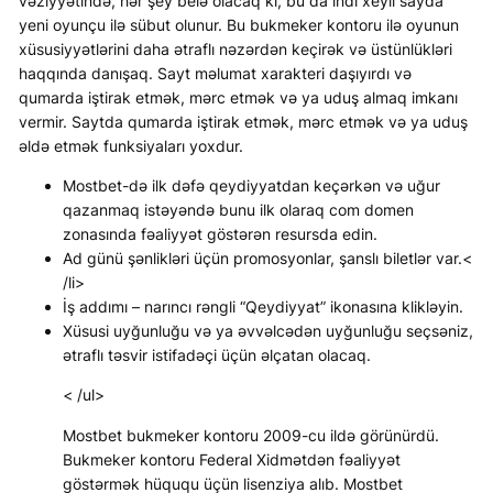
vəziyyətində, hər şey belə olacaq ki, bu da indi xeyli sayda
yeni oyunçu ilə sübut olunur. Bu bukmeker kontoru ilə oyunun
xüsusiyyətlərini daha ətraflı nəzərdən keçirək və üstünlükləri
haqqında danışaq. Sayt məlumat xarakteri daşıyırdı və
qumarda iştirak etmək, mərc etmək və ya uduş almaq imkanı
vermir. Saytda qumarda iştirak etmək, mərc etmək və ya uduş
əldə etmək funksiyaları yoxdur.
Mostbet-də ilk dəfə qeydiyyatdan keçərkən və uğur
qazanmaq istəyəndə bunu ilk olaraq com domen
zonasında fəaliyyət göstərən resursda edin.
Ad günü şənlikləri üçün promosyonlar, şanslı biletlər var.<
/li>
İş addımı – narıncı rəngli “Qeydiyyat” ikonasına klikləyin.
Xüsusi uyğunluğu və ya əvvəlcədən uyğunluğu seçsəniz,
ətraflı təsvir istifadəçi üçün əlçatan olacaq.
< /ul>
Mostbet bukmeker kontoru 2009-cu ildə görünürdü.
Bukmeker kontoru Federal Xidmətdən fəaliyyət
göstərmək hüququ üçün lisenziya alıb. Mostbet