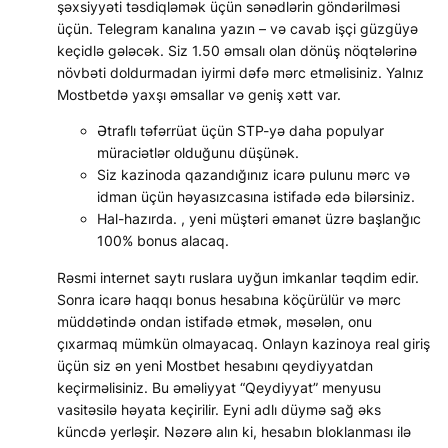
şəxsiyyəti təsdiqləmək üçün sənədlərin göndərilməsi
üçün. Telegram kanalına yazın – və cavab işçi güzgüyə
keçidlə gələcək. Siz 1.50 əmsalı olan dönüş nöqtələrinə
növbəti doldurmadan iyirmi dəfə mərc etməlisiniz. Yalnız
Mostbetdə yaxşı əmsallar və geniş xətt var.
Ətraflı təfərrüat üçün STP-yə daha populyar
müraciətlər olduğunu düşünək.
Siz kazinoda qazandığınız icarə pulunu mərc və
idman üçün həyasızcasına istifadə edə bilərsiniz.
Hal-hazırda. , yeni müştəri əmanət üzrə başlanğıc
100% bonus alacaq.
Rəsmi internet saytı ruslara uyğun imkanlar təqdim edir.
Sonra icarə haqqı bonus hesabına köçürülür və mərc
müddətində ondan istifadə etmək, məsələn, onu
çıxarmaq mümkün olmayacaq. Onlayn kazinoya real giriş
üçün siz ən yeni Mostbet hesabını qeydiyyatdan
keçirməlisiniz. Bu əməliyyat “Qeydiyyat” menyusu
vasitəsilə həyata keçirilir. Eyni adlı düymə sağ əks
küncdə yerləşir. Nəzərə alın ki, hesabın bloklanması ilə