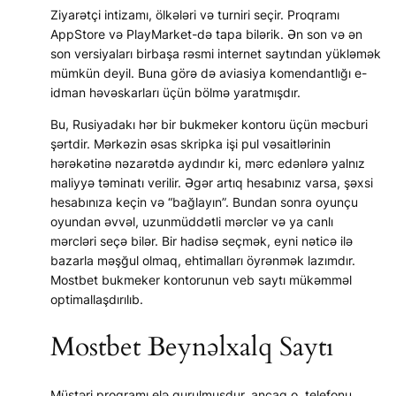
Ziyarətçi intizamı, ölkələri və turniri seçir. Proqramı
AppStore və PlayMarket-də tapa bilərik. Ən son və ən
son versiyaları birbaşa rəsmi internet saytından yükləmək
mümkün deyil. Buna görə də aviasiya komendantlığı e-
idman həvəskarları üçün bölmə yaratmışdır.
Bu, Rusiyadakı hər bir bukmeker kontoru üçün məcburi
şərtdir. Mərkəzin əsas skripka işi pul vəsaitlərinin
hərəkətinə nəzarətdə aydındır ki, mərc edənlərə yalnız
maliyyə təminatı verilir. Əgər artıq hesabınız varsa, şəxsi
hesabınıza keçin və “bağlayın”. Bundan sonra oyunçu
oyundan əvvəl, uzunmüddətli mərclər və ya canlı
mərcləri seçə bilər. Bir hadisə seçmək, eyni nəticə ilə
bazarla məşğul olmaq, ehtimalları öyrənmək lazımdır.
Mostbet bukmeker kontorunun veb saytı mükəmməl
optimallaşdırılıb.
Mostbet Beynəlxalq Saytı
Müştəri proqramı elə qurulmuşdur, ancaq o, telefonu