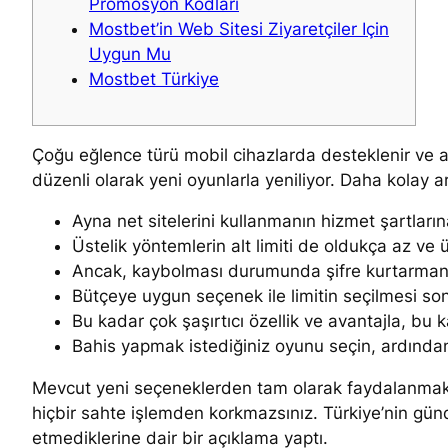
Promosyon Kodları
Mostbet’in Web Sitesi Ziyaretçiler Için
Uygun Mu
Mostbet Türkiye
Çoğu eğlence türü mobil cihazlarda desteklenir ve ayr
düzenli olarak yeni oyunlarla yeniliyor. Daha kolay a
Ayna net sitelerini kullanmanın hizmet şartların
Üstelik yöntemlerin alt limiti de oldukça az ve ü
Ancak, kaybolması durumunda şifre kurtarmanı
Bütçeye uygun seçenek ile limitin seçilmesi s
Bu kadar çok şaşırtıcı özellik ve avantajla, bu k
Bahis yapmak istediğiniz oyunu seçin, ardından
Mevcut yeni seçeneklerden tam olarak faydalanmak i
hiçbir sahte işlemden korkmazsınız. Türkiye’nin gün
etmediklerine dair bir açıklama yaptı.