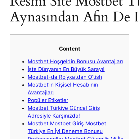
Resmi Site Mostbet T
Aynasından Afin De I
Content
Mostbet Hoşgeldin Bonusu Avantajları
İşte Dünyanın En Büyük Sarayı!
Mostbet-da Ro’yxatdan O’tish
Mostbet’in Kişisel Hesabının
Avantajları
Popüler Etiketler
Mostbet Türkiye Güncel Giriş
Adresiyle Karşınızda!
Mostbet Mostbet Giriş Mostbet
Türkiye En İyi Deneme Bonusu