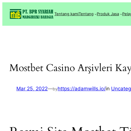
Lewati
ke
Tentang kami
Tentang
Produk Jasa
Pela
konten
Mostbet Casino Arşivleri Ka
Mar 25, 2022
—
https://adamwills.io/
in
Uncateg
by