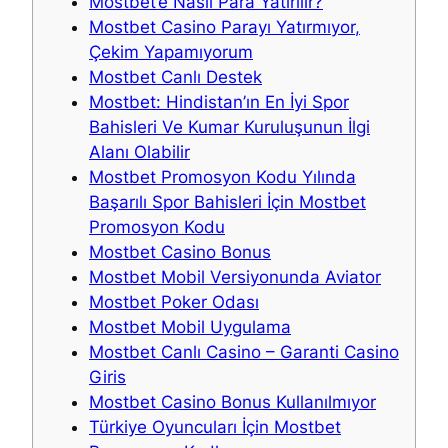
Mostbet’e Nasıl Para Yatırılır?
Mostbet Casino Parayı Yatırmıyor,
Çekim Yapamıyorum
Mostbet Canlı Destek
Mostbet: Hindistan’ın En İyi Spor
Bahisleri Ve Kumar Kuruluşunun İlgi
Alanı Olabilir
Mostbet Promosyon Kodu Yılında
Başarılı Spor Bahisleri İçin Mostbet
Promosyon Kodu
Mostbet Casino Bonus
Mostbet Mobil Versiyonunda Aviator
Mostbet Poker Odası
Mostbet Mobil Uygulama
Mostbet Canlı Casino – Garanti Casino
Giris
Mostbet Casino Bonus Kullanılmıyor
Türkiye Oyuncuları İçin Mostbet