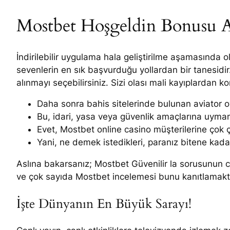
Mostbet Hoşgeldin Bonusu A
İndirilebilir uygulama hala geliştirilme aşamasında o
sevenlerin en sık başvurduğu yollardan bir tanesid
alınmayı seçebilirsiniz. Sizi olası mali kayıplardan 
Daha sonra bahis sitelerinde bulunan aviator 
Bu, idari, yasa veya güvenlik amaçlarına uymam
Evet, Mostbet online casino müşterilerine çok çe
Yani, ne demek istedikleri, paranız bitene kadar 
Aslına bakarsanız; Mostbet Güvenilir la sorusunun ce
ve çok sayıda Mostbet incelemesi bunu kanıtlamakt
İşte Dünyanın En Büyük Sarayı!