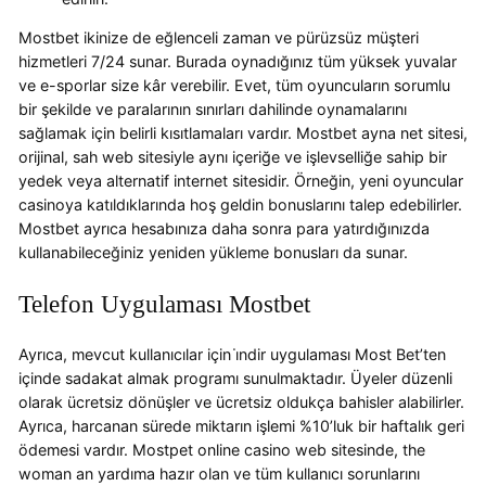
Mostbet ikinize de eğlenceli zaman ve pürüzsüz müşteri
hizmetleri 7/24 sunar. Burada oynadığınız tüm yüksek yuvalar
ve e-sporlar size kâr verebilir. Evet, tüm oyuncuların sorumlu
bir şekilde ve paralarının sınırları dahilinde oynamalarını
sağlamak için belirli kısıtlamaları vardır. Mostbet ayna net sitesi,
orijinal, sah web sitesiyle aynı içeriğe ve işlevselliğe sahip bir
yedek veya alternatif internet sitesidir. Örneğin, yeni oyuncular
casinoya katıldıklarında hoş geldin bonuslarını talep edebilirler.
Mostbet ayrıca hesabınıza daha sonra para yatırdığınızda
kullanabileceğiniz yeniden yükleme bonusları da sunar.
Telefon Uygulaması Mostbet
Ayrıca, mevcut kullanıcılar için i̇ndir uygulaması Most Bet’ten
içinde sadakat almak programı sunulmaktadır. Üyeler düzenli
olarak ücretsiz dönüşler ve ücretsiz oldukça bahisler alabilirler.
Ayrıca, harcanan sürede miktarın işlemi %10’luk bir haftalık geri
ödemesi vardır. Mostpet online casino web sitesinde, the
woman an yardıma hazır olan ve tüm kullanıcı sorunlarını