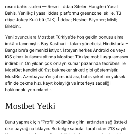
resmi bahis siteleri — Resmi İ ddaa Siteleri Hangileri Yasal
Bahis. Yenilikç i yasal iddaa platformu greenzone. sk ile. Tü
rkiye Jokey Kulü bü (TJK). İ ddaa; Nesine; Bilyoner; Misli;
Birebin;.
Yeni oyunculara Mostbet Türkiye’de hoş geldin bonusu alma
imkânı tanınmıştır. Bay Kasthuri – takım yöneticisi, Hindistan’a –
Bangalore’a gelmenizi istiyor. İsteyen herkes Android os veya
iOS cihaz kullanımı altında Mostbet Türkiye mobil uygulamasını
indirebilir. On yıldan çok onlayn kumar pazarında tecrübesi ile
MostBet kendini dürüst bukmeker şirketi gibi göstermiştir.
MostBet Azerbaycan’ın şöhret iddiası, bahis şirketinin yüksek
afin de çekme hızı, kayıt kolaylığı ve interfeys sadeliği
hakkındaki yorumlarıdır.
Mostbet Yetki
Bunu yapmak için “Profil” bölümüne girin, ardından sağ üstteki
ülke bayrağına tıklayın. Bu belge satıcılar tarafından 213 sayılı