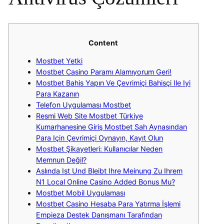
Content
Mostbet Yetki
Mostbet Casino Paramı Alamıyorum Geri!
Mostbet Bahis Yapın Ve Çevrimiçi Bahisçi Ile Iyi
Para Kazanın
Telefon Uygulaması Mostbet
Resmi Web Site Mostbet Türkiye
Kumarhanesine Giriş Mostbet Sah Aynasından
Para Için Çevrimiçi Oynayın, Kayıt Olun
Mostbet Şikayetleri: Kullanıcılar Neden
Memnun Değil?
Aslında Ist Und Bleibt Ihre Meinung Zu Ihrem
N1 Local Online Casino Added Bonus Mu?
Mostbet Mobil Uygulaması
Mostbet Casino Hesaba Para Yatırma İşlemi
Empieza Destek Danışmanı Tarafından