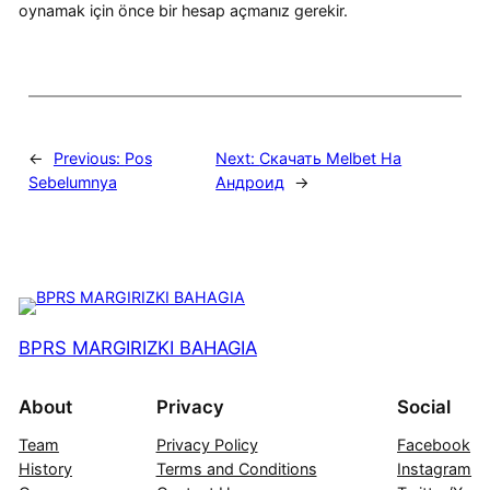
oynamak için önce bir hesap açmanız gerekir.
←
Previous:
Pos
Next:
Скачать Melbet На
Sebelumnya
Андроид
→
BPRS MARGIRIZKI BAHAGIA
About
Privacy
Social
Team
Privacy Policy
Facebook
History
Terms and Conditions
Instagram