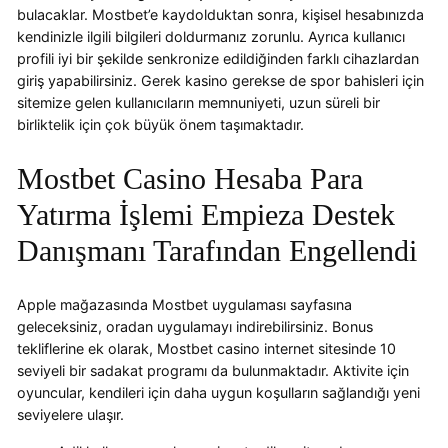
bulacaklar. Mostbet’e kaydolduktan sonra, kişisel hesabınızda
kendinizle ilgili bilgileri doldurmanız zorunlu. Ayrıca kullanıcı
profili iyi bir şekilde senkronize edildiğinden farklı cihazlardan
giriş yapabilirsiniz. Gerek kasino gerekse de spor bahisleri için
sitemize gelen kullanıcıların memnuniyeti, uzun süreli bir
birliktelik için çok büyük önem taşımaktadır.
Mostbet Casino Hesaba Para
Yatırma İşlemi Empieza Destek
Danışmanı Tarafından Engellendi
Apple mağazasında Mostbet uygulaması sayfasına
geleceksiniz, oradan uygulamayı indirebilirsiniz. Bonus
tekliflerine ek olarak, Mostbet casino internet sitesinde 10
seviyeli bir sadakat programı da bulunmaktadır. Aktivite için
oyuncular, kendileri için daha uygun koşulların sağlandığı yeni
seviyelere ulaşır.