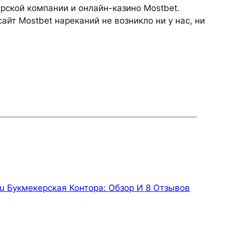
рской компании и онлайн-казино Mostbet.
айт Mostbet нареканий не возникло ни у нас, ни
u Букмекерская Контора: Обзор И 8 Отзывов