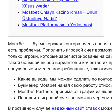
Xüsusiyyətlər
Mostbet Onlayn Kazino Icmalı – Onun
Üstünlüyü Nədir?
Mostbet Platformasının Yerləşməsi
Мостбет — букмекерская контора очень новая, н
есть проблемы. Пополнить игровой счет возмож
только игроки, которые зарегистрированы на са
такой большой выбор вариантов и качество их п
популярные и менее востребованные, «экзотиче
Какие выводы мы можем сделать по контор
Букмекер Mostbet начал свою работу относи
Mostbet Partners принимают трафик из люб
Пополнить игровой счет возможно через мо
В противном случае
надежный сайт ставок
может