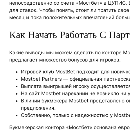
непосредственно со счета «Мостбет» в ЦУПИС. 
для ставок. Чтобы понять, стоит ли тратить сво
месяц и пока положительных впечатлений больш
Как Начать Работать С Парт
Какие выводы мы можем сделать по конторе Mos
предлагает множество бонусов для игроков.
Игровой клуб MostBet подходит для новичк
Mostbet Partners — официальная партнерск
Выплата выигрышей игроку осуществляется
На сайт Mostbet нареканий не возникло ни у
В линии букмекера Mostbet представлено о
предложения.
Собственно, только с надежностью у Mostbe
Букмекерская контора «Мостбет» основана евро