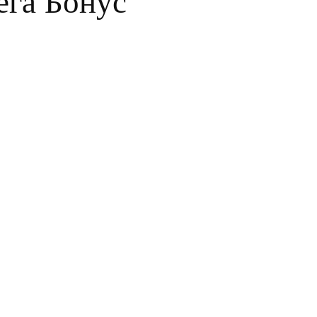
ега Бонус