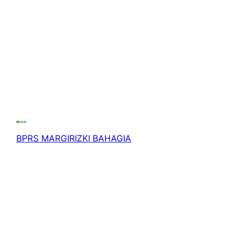
BPRS MARGIRIZKI BAHAGIA