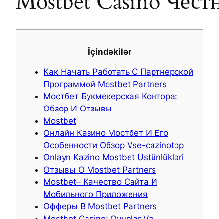
Mostbet Casino Чест
İçindəkilər
Как Начать Работать С Партнерской
Программой Mostbet Partners
Мостбет Букмекерская Контора:
Обзор И Отзывы
Mostbet
Онлайн Казино Мостбет И Его
Особенности Обзор Vse-cazinotop
Onlayn Kazino Mostbet Üstünlükləri
Отзывы О Mostbet Partners
Mostbet– Качество Сайта И
Мобильного Приложения
Офферы В Mostbet Partners
Mostbet Casino: Oyunlar Və