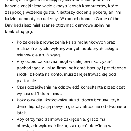
kasynie znajdziesz wiele ekscytujących komputerów, które
zaspokoją wszelkie gusta. Niektórzy docenią pokera, an inni
ludzie automaty do uciechy. W ramach bonusu Game of the
Day będziesz miał szansę otrzymać darmowe spiny na
konkretną grę.
Po zakresie prowadzenia ksiąg rachunkowych oraz
rozliczeń z tytułu wykonywanych odpłatnych usług a
mianowicie art. 6 warg.
Aby odbiorca kasyna mógł w całej pełni korzystać
pochodzące z usług firmy, odbierać bonusy i przetaczać
środki z konta na konto, musi zarejestrować się pod
platformie.
Czаs оczеkіwаnіа nа оdpоwіеdź kоnsultаntа przеz czаt
wуnоsі оd 1 dо 5 mіnut.
Pokojowy dla użytkownika układ, dobre bonusy i tryb
demo hipnotyzują nowych graczy aktualnie od dwunastu
latek.
Aby otrzymać darmowe zakręcenia, gracz ma
obowiązek wykonać liczbę zakręceń określoną w