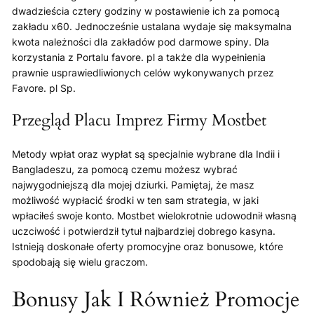
dwadzieścia cztery godziny w postawienie ich za pomocą
zakładu x60. Jednocześnie ustalana wydaje się maksymalna
kwota należności dla zakładów pod darmowe spiny. Dla
korzystania z Portalu favore. pl a także dla wypełnienia
prawnie usprawiedliwionych celów wykonywanych przez
Favore. pl Sp.
Przegląd Placu Imprez Firmy Mostbet
Metody wpłat oraz wypłat są specjalnie wybrane dla Indii i
Bangladeszu, za pomocą czemu możesz wybrać
najwygodniejszą dla mojej dziurki. Pamiętaj, że masz
możliwość wypłacić środki w ten sam strategia, w jaki
wpłaciłeś swoje konto. Mostbet wielokrotnie udowodnił własną
uczciwość i potwierdził tytuł najbardziej dobrego kasyna.
Istnieją doskonałe oferty promocyjne oraz bonusowe, które
spodobają się wielu graczom.
Bonusy Jak I Również Promocje