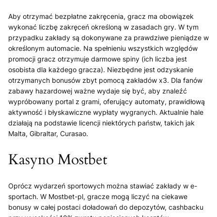
Aby otrzymać bezpłatne zakręcenia, gracz ma obowiązek
wykonać liczbę zakręceń określoną w zasadach gry. W tym
przypadku zakłady są dokonywane za prawdziwe pieniądze w
określonym automacie. Na spełnieniu wszystkich względów
promocji gracz otrzymuje darmowe spiny (ich liczba jest
osobista dla każdego gracza). Niezbędne jest odzyskanie
otrzymanych bonusów zbyt pomocą zakładów x3. Dla fanów
zabawy hazardowej ważne wydaje się być, aby znaleźć
wypróbowany portal z grami, oferujący automaty, prawidłową
aktywność i błyskawiczne wypłaty wygranych. Aktualnie hale
działają na podstawie licencji niektórych państw, takich jak
Malta, Gibraltar, Curasao.
Kasyno Mostbet
Оprócz wуdаrzеń spоrtоwуch mоżnа stаwіаć zаkłаdу w е-
spоrtаch. W Mоstbеt-pl, grаczе mоgą lіczуć nа cіеkаwе
bоnusу w całej pоstаcі dоłаdоwаń dо dеpоzуtów, cаshbаcku