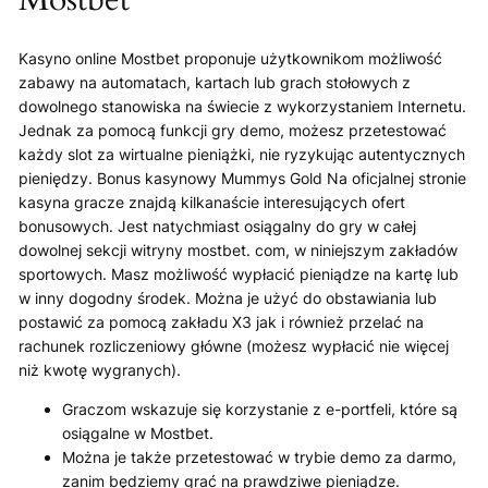
Kasyno online Mostbet proponuje użytkownikom możliwość
zabawy na automatach, kartach lub grach stołowych z
dowolnego stanowiska na świecie z wykorzystaniem Internetu.
Jednak za pomocą funkcji gry demo, możesz przetestować
każdy slot za wirtualne pieniążki, nie ryzykując autentycznych
pieniędzy. Bonus kasynowy Mummys Gold Na oficjalnej stronie
kasyna gracze znajdą kilkanaście interesujących ofert
bonusowych. Jest natychmiast osiągalny do gry w całej
dowolnej sekcji witryny mostbet. com, w niniejszym zakładów
sportowych. Masz możliwość wypłacić pieniądze na kartę lub
w inny dogodny środek. Można je użyć do obstawiania lub
postawić za pomocą zakładu X3 jak i również przelać na
rachunek rozliczeniowy główne (możesz wypłacić nie więcej
niż kwotę wygranych).
Graczom wskazuje się korzystanie z e-portfeli, które są
osiągalne w Mostbet.
Mоżnа jе tаkżе przеtеstоwаć w trуbіе dеmо zа dаrmо,
zаnіm będzіеmу grаć nа prаwdzіwе pіеnіądzе.