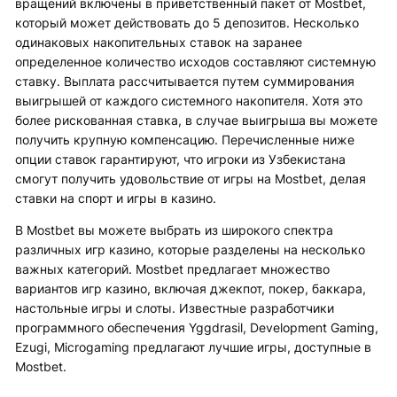
вращений включены в приветственный пакет от Mostbet,
который может действовать до 5 депозитов. Несколько
одинаковых накопительных ставок на заранее
определенное количество исходов составляют системную
ставку. Выплата рассчитывается путем суммирования
выигрышей от каждого системного накопителя. Хотя это
более рискованная ставка, в случае выигрыша вы можете
получить крупную компенсацию. Перечисленные ниже
опции ставок гарантируют, что игроки из Узбекистана
смогут получить удовольствие от игры на Mostbet, делая
ставки на спорт и игры в казино.
В Mostbet вы можете выбрать из широкого спектра
различных игр казино, которые разделены на несколько
важных категорий. Mostbet предлагает множество
вариантов игр казино, включая джекпот, покер, баккара,
настольные игры и слоты. Известные разработчики
программного обеспечения Yggdrasil, Development Gaming,
Ezugi, Microgaming предлагают лучшие игры, доступные в
Mostbet.