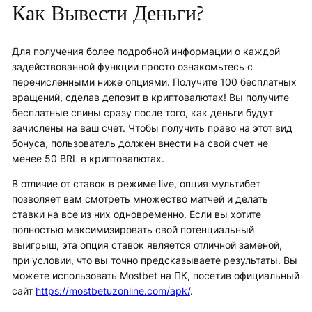
Как Вывести Деньги?
Для получения более подробной информации о каждой
задействованной функции просто ознакомьтесь с
перечисленными ниже опциями. Получите 100 бесплатных
вращений, сделав депозит в криптовалютах! Вы получите
бесплатные спины сразу после того, как деньги будут
зачислены на ваш счет. Чтобы получить право на этот вид
бонуса, пользователь должен внести на свой счет не
менее 50 BRL в криптовалютах.
В отличие от ставок в режиме live, опция мультибет
позволяет вам смотреть множество матчей и делать
ставки на все из них одновременно. Если вы хотите
полностью максимизировать свой потенциальный
выигрыш, эта опция ставок является отличной заменой,
при условии, что вы точно предсказываете результаты. Вы
можете использовать Mostbet на ПК, посетив официальный
сайт
https://mostbetuzonline.com/apk/
.