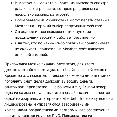
В Mostbet вы можете выбрать из широкого спектра
различных игр казино, которые разделены на
несколько важных категорий.
Пользователи из Узбекистана могут делать ставки в
Mostbet на широкий выбор спортивных событий.
Он содержит все возможности и функции
предыдущих версий и работает безупречно.
Для тех, кто по каким-либо причинам предпочитает
не скачивать приложение Mostbet, сайт является
отличной заменой.
Приложение можно скачать бесплатно, для этого
достаточно зайти на официальный сайт по нашей ссылке.
Кроме того, с помощью приложения можно делать ставки,
пополнять счет, делая депозит, выводить деньги,
отыгрывать приветственные бонусы и т. д. Живой покер,
одна из самых популярных игр в онлайн-казино, является
одной из азартных альтернатив Mostbet. Поскольку все они
лицензированы и управляются авторитетными
компаниями-разработчиками программного обеспечения,
все игры контролируются RNG. Пользователи из