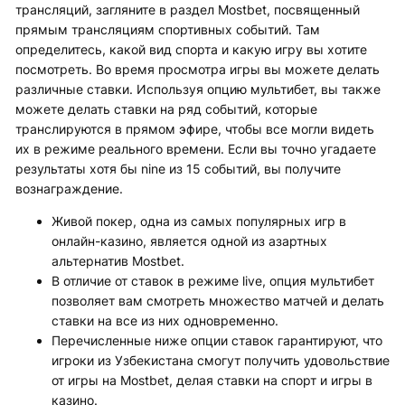
трансляций, загляните в раздел Mostbet, посвященный
прямым трансляциям спортивных событий. Там
определитесь, какой вид спорта и какую игру вы хотите
посмотреть. Во время просмотра игры вы можете делать
различные ставки. Используя опцию мультибет, вы также
можете делать ставки на ряд событий, которые
транслируются в прямом эфире, чтобы все могли видеть
их в режиме реального времени. Если вы точно угадаете
результаты хотя бы nine из 15 событий, вы получите
вознаграждение.
Живой покер, одна из самых популярных игр в
онлайн-казино, является одной из азартных
альтернатив Mostbet.
В отличие от ставок в режиме live, опция мультибет
позволяет вам смотреть множество матчей и делать
ставки на все из них одновременно.
Перечисленные ниже опции ставок гарантируют, что
игроки из Узбекистана смогут получить удовольствие
от игры на Mostbet, делая ставки на спорт и игры в
казино.