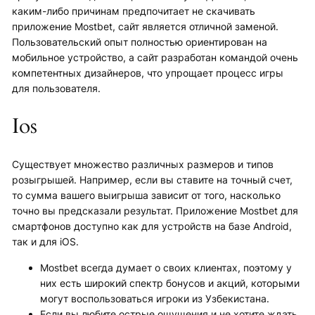
каким-либо причинам предпочитает не скачивать
приложение Mostbet, сайт является отличной заменой.
Пользовательский опыт полностью ориентирован на
мобильное устройство, а сайт разработан командой очень
компетентных дизайнеров, что упрощает процесс игры
для пользователя.
Ios
Существует множество различных размеров и типов
розыгрышей. Например, если вы ставите на точный счет,
то сумма вашего выигрыша зависит от того, насколько
точно вы предсказали результат. Приложение Mostbet для
смартфонов доступно как для устройств на базе Android,
так и для iOS.
Mostbet всегда думает о своих клиентах, поэтому у
них есть широкий спектр бонусов и акций, которыми
могут воспользоваться игроки из Узбекистана.
Если вы любите острые ощущения и не хотите ждать