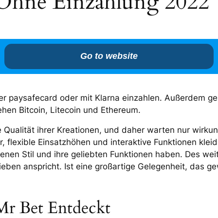
Ohne Einzahlung 2022
Go to website
r paysafecard oder mit Klarna einzahlen. Außerdem gehö
hen Bitcoin, Litecoin und Ethereum.
Qualität ihrer Kreationen, und daher warten nur wirkun
, flexible Einsatzhöhen und interaktive Funktionen kleid
enen Stil und ihre geliebten Funktionen haben. Des we
rlieben anspricht. Ist eine großartige Gelegenheit, da
r Bet Entdeckt