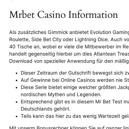
Mrbet Casino Information
Als zusätzliches Gimmick anbietet Evolution Gamin
Roulette, Side Bet City oder Lightning Dice. Auch v
40 Tische an, wobei er viele die Mitbewerber im R
handelt gegenseitig hierbei um dies Atlantean Trea
Download von spezieller Anwendung für den mäßig g
Dieser Zeitraum der Gutschrift bewegst sich 
Auf Gewinne bei Online Casinos werden nie S
Diese Serie bietet einige welcher größten Jac
nordischen Mythen und Legenden.
Entsprechend gibt es in diesem Mr Bet Test m
Deutschlands gehört.
Teils kann das hier zu das wenig Wartezeit ge
Mit unserm Bonusrechner können Sie auf ganzer li