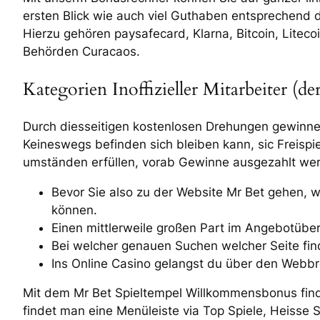
ersten Blick wie auch viel Guthaben entsprechend 
Hierzu gehören paysafecard, Klarna, Bitcoin, Litec
Behörden Curacaos.
Kategorien Inoffizieller Mitarbeiter (
Durch diesseitigen kostenlosen Drehungen gewinne
Keineswegs befinden sich bleiben kann, sic Freispi
umständen erfüllen, vorab Gewinne ausgezahlt we
Bevor Sie also zu der Website Mr Bet gehen, 
können.
Einen mittlerweile großen Part im Angebotüb
Bei welcher genauen Suchen welcher Seite find
Ins Online Casino gelangst du über den Webb
Mit dem Mr Bet Spieltempel Willkommensbonus find
findet man eine Menüleiste via Top Spiele, Heisse S