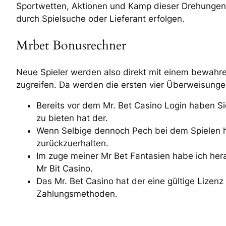
Sportwetten, Aktionen und Kamp dieser Drehungen. 
durch Spielsuche oder Lieferant erfolgen.
Mrbet Bonusrechner
Neue Spieler werden also direkt mit einem bewah
zugreifen. Da werden die ersten vier Überweisungen
Bereits vor dem Mr. Bet Casino Login haben S
zu bieten hat der.
Wenn Selbige dennoch Pech bei dem Spielen ha
zurückzuerhalten.
Im zuge meiner Mr Bet Fantasien habe ich her
Mr Bit Casino.
Das Mr. Bet Casino hat der eine gültige Lize
Zahlungsmethoden.