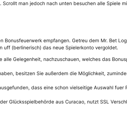
Scrollt man jedoch nach unten besuchen alle Spiele mit
ren Bonusfeuerwerk empfangen. Getreu dem Mr. Bet Lo
 uff (berlinerisch) das neue Spielerkonto vergoldet.
ie alle Gelegenheit, nachzuschauen, welches das Bonus
ben, besitzen Sie außerdem die Möglichkeit, zumindest 
ausgefunden, dass eine schon vielseitige Auswahl fuer 
nz der Glücksspielbehörde aus Curacao, nutzt SSL Versc