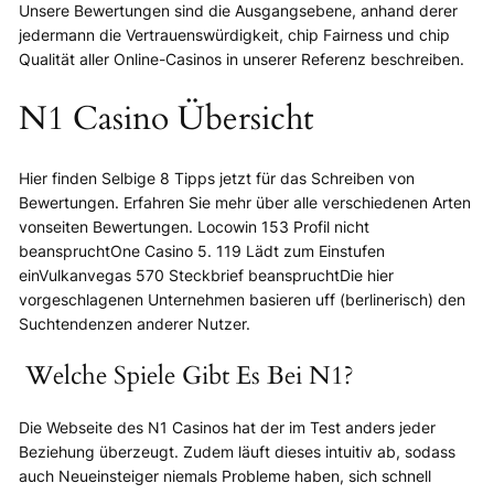
Unsere Bewertungen sind die Ausgangsebene, anhand derer
jedermann die Vertrauenswürdigkeit, chip Fairness und chip
Qualität aller Online-Casinos in unserer Referenz beschreiben.
N1 Casino Übersicht
Hier ​finden Selbige 8 Tipps jetzt für das Schreiben von
Bewertungen. Erfahren Sie mehr über alle verschiedenen Arten
vonseiten Bewertungen. Locowin 153 Profil nicht
beanspruchtOne Casino 5. 119 Lädt zum Einstufen
einVulkanvegas 570 Steckbrief beanspruchtDie hier
vorgeschlagenen Unternehmen basieren uff (berlinerisch) den
Suchtendenzen anderer Nutzer.
️ Welche Spiele Gibt Es Bei N1?
Die Webseite des N1 Casinos hat der im Test anders jeder
Beziehung überzeugt. Zudem läuft dieses intuitiv ab, sodass
auch Neueinsteiger niemals Probleme haben, sich schnell