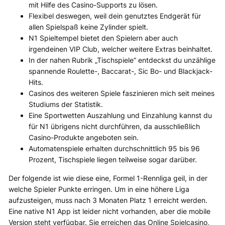
mit Hilfe des Casino-Supports zu lösen.
Flexibel deswegen, weil dein genutztes Endgerät für
allen Spielspaß keine Zylinder spielt.
N1 Spieltempel bietet den Spielern aber auch
irgendeinen VIP Club, welcher weitere Extras beinhaltet.
In der nahen Rubrik „Tischspiele“ entdeckst du unzählige
spannende Roulette-, Baccarat-, Sic Bo- und Blackjack-
Hits.
Casinos des weiteren Spiele faszinieren mich seit meines
Studiums der Statistik.
Eine Sportwetten Auszahlung und Einzahlung kannst du
für N1 übrigens nicht durchführen, da ausschließlich
Casino-Produkte angeboten sein.
Automatenspiele erhalten durchschnittlich 95 bis 96
Prozent, Tischspiele liegen teilweise sogar darüber.
Der folgende ist wie diese eine, Formel 1-Rennliga geil, in der
welche Spieler Punkte erringen. Um in eine höhere Liga
aufzusteigen, muss nach 3 Monaten Platz 1 erreicht werden.
Eine native N1 App ist leider nicht vorhanden, aber die mobile
Version steht verfügbar. Sie erreichen das Online Spielcasino,