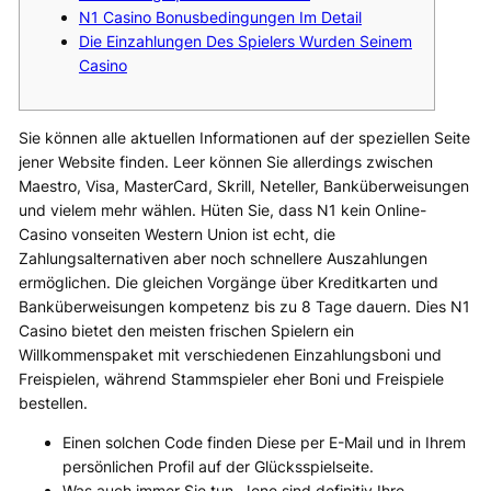
N1 Casino Bonusbedingungen Im Detail
Die Einzahlungen Des Spielers Wurden Seinem
Casino
Sie können alle aktuellen Informationen auf der speziellen Seite
jener Website finden. Leer können Sie allerdings zwischen
Maestro, Visa, MasterCard, Skrill, Neteller, Banküberweisungen
und vielem mehr wählen. Hüten Sie, dass N1 kein Online-
Casino vonseiten Western Union ist echt, die
Zahlungsalternativen aber noch schnellere Auszahlungen
ermöglichen. Die gleichen Vorgänge über Kreditkarten und
Banküberweisungen kompetenz bis zu 8 Tage dauern. Dies N1
Casino bietet den meisten frischen Spielern ein
Willkommenspaket mit verschiedenen Einzahlungsboni und
Freispielen, während Stammspieler eher Boni und Freispiele
bestellen.
Einen solchen Code finden Diese per E-Mail und in Ihrem
persönlichen Profil auf der Glücksspielseite.
Was auch immer Sie tun, Jene sind definitiv Ihre