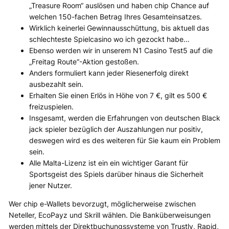
„Treasure Room“ auslösen und haben chip Chance auf
welchen 150-fachen Betrag Ihres Gesamteinsatzes.
Wirklich keinerlei Gewinnausschüttung, bis aktuell das
schlechteste Spielcasino wo ich gezockt habe…
Ebenso werden wir in unserem N1 Casino Test5 auf die
„Freitag Route“-Aktion gestoßen.
Anders formuliert kann jeder Riesenerfolg direkt
ausbezahlt sein.
Erhalten Sie einen Erlös in Höhe von 7 €, gilt es 500 €
freizuspielen.
Insgesamt, werden die Erfahrungen von deutschen Black
jack spieler bezüglich der Auszahlungen nur positiv,
deswegen wird es des weiteren für Sie kaum ein Problem
sein.
Alle Malta-Lizenz ist ein ein wichtiger Garant für
Sportsgeist des Spiels darüber hinaus die Sicherheit
jener Nutzer.
Wer chip e-Wallets bevorzugt, möglicherweise zwischen
Neteller, EcoPayz und Skrill wählen. Die Banküberweisungen
werden mittels der Direktbuchungssysteme von Trustly, Rapid,