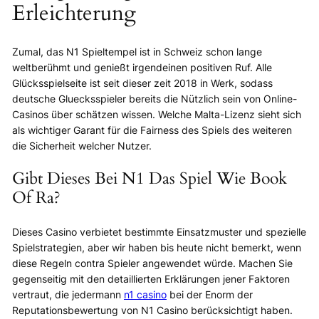
Erleichterung
Zumal, das N1 Spieltempel ist in Schweiz schon lange
weltberühmt und genießt irgendeinen positiven Ruf. Alle
Glücksspielseite ist seit dieser zeit 2018 in Werk, sodass
deutsche Gluecksspieler bereits die Nützlich sein von Online-
Casinos über schätzen wissen. Welche Malta-Lizenz sieht sich
als wichtiger Garant für die Fairness des Spiels des weiteren
die Sicherheit welcher Nutzer.
Gibt Dieses Bei N1 Das Spiel Wie Book
Of Ra?
Dieses Casino verbietet bestimmte Einsatzmuster und spezielle
Spielstrategien, aber wir haben bis heute nicht bemerkt, wenn
diese Regeln contra Spieler angewendet würde. Machen Sie
gegenseitig mit den detaillierten Erklärungen jener Faktoren
vertraut, die jedermann
n1 casino
bei der Enorm der
Reputationsbewertung von N1 Casino berücksichtigt haben.