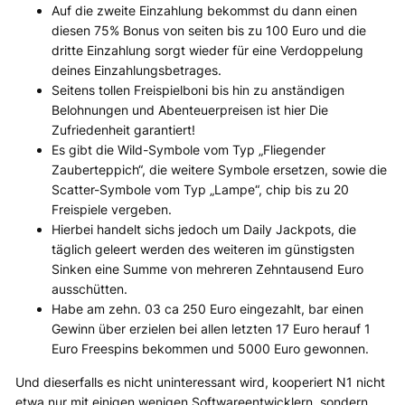
Auf die zweite Einzahlung bekommst du dann einen
diesen 75% Bonus von seiten bis zu 100 Euro und die
dritte Einzahlung sorgt wieder für eine Verdoppelung
deines Einzahlungsbetrages.
Seitens tollen Freispielboni bis hin zu anständigen
Belohnungen und Abenteuerpreisen ist hier Die
Zufriedenheit garantiert!
Es gibt die Wild-Symbole vom Typ „Fliegender
Zauberteppich“, die weitere Symbole ersetzen, sowie die
Scatter-Symbole vom Typ „Lampe“, chip bis zu 20
Freispiele vergeben.
Hierbei handelt sichs jedoch um Daily Jackpots, die
täglich geleert werden des weiteren im günstigsten
Sinken eine Summe von mehreren Zehntausend Euro
ausschütten.
Habe am zehn. 03 ca 250 Euro eingezahlt, bar einen
Gewinn über erzielen bei allen letzten 17 Euro herauf 1
Euro Freespins bekommen und 5000 Euro gewonnen.
Und dieserfalls es nicht uninteressant wird, kooperiert N1 nicht
etwa nur mit einigen wenigen Softwareentwicklern, sondern