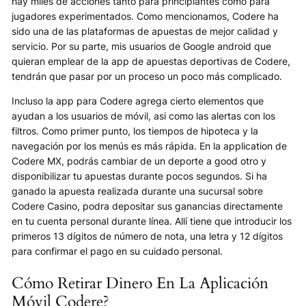
hay miles de acciones tanto para principiantes como para
jugadores experimentados. Como mencionamos, Codere ha
sido una de las plataformas de apuestas de mejor calidad y
servicio. Por su parte, mis usuarios de Google android que
quieran emplear de la app de apuestas deportivas de Codere,
tendrán que pasar por un proceso un poco más complicado.
Incluso la app para Codere agrega cierto elementos que
ayudan a los usuarios de móvil, asi como las alertas con los
filtros. Como primer punto, los tiempos de hipoteca y la
navegación por los menús es más rápida. En la application de
Codere MX, podrás cambiar de un deporte a good otro y
disponibilizar tu apuestas durante pocos segundos. Si ha
ganado la apuesta realizada durante una sucursal sobre
Codere Casino, podra depositar sus ganancias directamente
en tu cuenta personal durante línea. Allí tiene que introducir los
primeros 13 dígitos de número de nota, una letra y 12 dígitos
para confirmar el pago en su cuidado personal.
Cómo Retirar Dinero En La Aplicación
Móvil Codere?