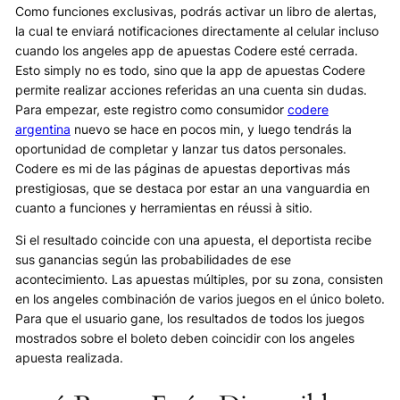
Como funciones exclusivas, podrás activar un libro de alertas,
la cual te enviará notificaciones directamente al celular incluso
cuando los angeles app de apuestas Codere esté cerrada.
Esto simply no es todo, sino que la app de apuestas Codere
permite realizar acciones referidas an una cuenta sin dudas.
Para empezar, este registro como consumidor
codere
argentina
nuevo se hace en pocos min, y luego tendrás la
oportunidad de completar y lanzar tus datos personales.
Codere es mi de las páginas de apuestas deportivas más
prestigiosas, que se destaca por estar an una vanguardia en
cuanto a funciones y herramientas en réussi à sitio.
Si el resultado coincide con una apuesta, el deportista recibe
sus ganancias según las probabilidades de ese
acontecimiento. Las apuestas múltiples, por su zona, consisten
en los angeles combinación de varios juegos en el único boleto.
Para que el usuario gane, los resultados de todos los juegos
mostrados sobre el boleto deben coincidir con los angeles
apuesta realizada.