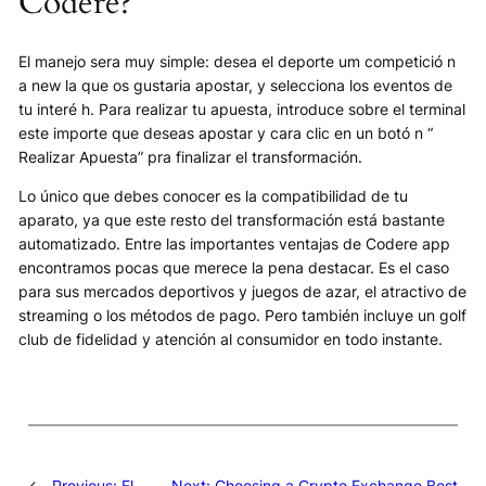
Codere?
El manejo sera muy simple: desea el deporte um competició n
a new la que os gustaria apostar, y selecciona los eventos de
tu interé h. Para realizar tu apuesta, introduce sobre el terminal
este importe que deseas apostar y cara clic en un botó n “
Realizar Apuesta” pra finalizar el transformación.
Lo único que debes conocer es la compatibilidad de tu
aparato, ya que este resto del transformación está bastante
automatizado. Entre las importantes ventajas de Codere app
encontramos pocas que merece la pena destacar. Es el caso
para sus mercados deportivos y juegos de azar, el atractivo de
streaming o los métodos de pago. Pero también incluye un golf
club de fidelidad y atención al consumidor en todo instante.
←
Previous:
El
Next:
Choosing a Crypto Exchange Best