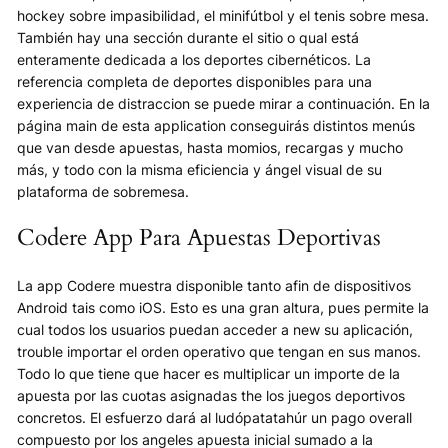
hockey sobre impasibilidad, el minifútbol y el tenis sobre mesa.
También hay una sección durante el sitio o qual está
enteramente dedicada a los deportes cibernéticos. La
referencia completa de deportes disponibles para una
experiencia de distraccion se puede mirar a continuación. En la
página main de esta application conseguirás distintos menús
que van desde apuestas, hasta momios, recargas y mucho
más, y todo con la misma eficiencia y ángel visual de su
plataforma de sobremesa.
Codere App Para Apuestas Deportivas
La app Codere muestra disponible tanto afin de dispositivos
Android tais como iOS. Esto es una gran altura, pues permite la
cual todos los usuarios puedan acceder a new su aplicación,
trouble importar el orden operativo que tengan en sus manos.
Todo lo que tiene que hacer es multiplicar un importe de la
apuesta por las cuotas asignadas the los juegos deportivos
concretos. El esfuerzo dará al ludópatatahúr un pago overall
compuesto por los angeles apuesta inicial sumado a la