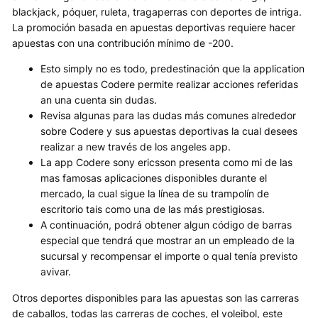
blackjack, póquer, ruleta, tragaperras con deportes de intriga.
La promoción basada en apuestas deportivas requiere hacer
apuestas con una contribución mínimo de -200.
Esto simply no es todo, predestinación que la application
de apuestas Codere permite realizar acciones referidas
an una cuenta sin dudas.
Revisa algunas para las dudas más comunes alrededor
sobre Codere y sus apuestas deportivas la cual desees
realizar a new través de los angeles app.
La app Codere sony ericsson presenta como mi de las
mas famosas aplicaciones disponibles durante el
mercado, la cual sigue la línea de su trampolín de
escritorio tais como una de las más prestigiosas.
A continuación, podrá obtener algun código de barras
especial que tendrá que mostrar an un empleado de la
sucursal y recompensar el importe o qual tenía previsto
avivar.
Otros deportes disponibles para las apuestas son las carreras
de caballos, todas las carreras de coches, el voleibol, este