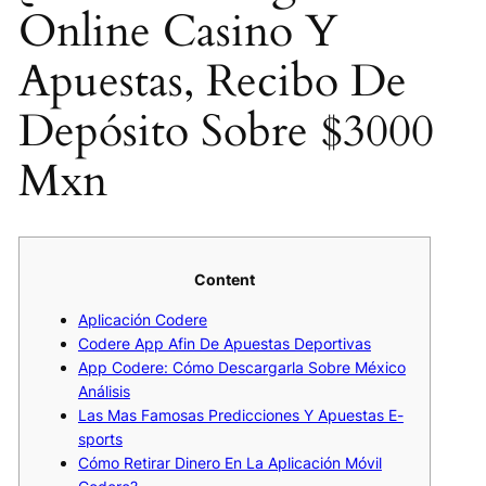
Online Casino Y
Apuestas, Recibo De
Depósito Sobre $3000
Mxn
Content
Aplicación Codere
Codere App Afin De Apuestas Deportivas
App Codere: Cómo Descargarla Sobre México
Análisis
Las Mas Famosas Predicciones Y Apuestas E-
sports
Cómo Retirar Dinero En La Aplicación Móvil