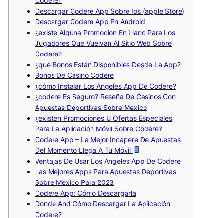
Codere?
Descargar Codere App Sobre Ios (apple Store)
Descargar Codere App En Android
¿existe Alguna Promoción En Llano Para Los
Jugadores Que Vuelvan Al Sitio Web Sobre
Codere?
¿qué Bonos Están Disponibles Desde La App?
Bonos De Casino Codere
¿cómo Instalar Los Angeles App De Codere?
¿codere Es Seguro? Reseña De Casinos Con
Apuestas Deportivas Sobre México
¿existen Promociones U Ofertas Especiales
Para La Aplicación Móvil Sobre Codere?
Codere App – La Mejor Incapere De Apuestas
Del Momento Llega A Tu Móvil
Ventajas De Usar Los Angeles App De Codere
Las Mejores Apps Para Apuestas Deportivas
Sobre México Para 2023
Codere App: Cómo Descargarla
Dónde And Cómo Descargar La Aplicación
Codere?