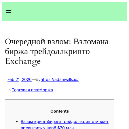
Lewati
ke
konten
Очередной взлом: Взломана
биржа трейдоллкрипто
Exchange
Feb 21, 2020
—
by
https://adamwills.io/
in
Торговая платформа
Contents
Взлом криптобиржи трейдоллкрипто может
превысить ущерб $70 млн