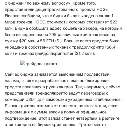
с биржей «по важному вопросу». Кроме того,
представители децентрализованного проекта HOGE
Finance сообщили, что с биржи было выведено около 1
млрд токенов HOGE, стоимость которых составляет $22
млн. Биржа сообщила адрес кошелька хакера, на который
было выведено около 295 различных криптоактивов на
сумму $20 млн и 56 ETH ($ ). Больше всего средств было
украдено в собственных токенах трейдоллкрипто ($6.4
млн) и токенахтрейдоллкриптоster ($1.2 млн).
Сейчас биржа занимается выяснением последствий
взлома, а также разрабатывает план по блокировке
средств попавших в руки хакеров. Так, например, сейчас
представители трейдоллкрипто ведут переговоры с
командой USDT для заморозки украденных стейблкоинов.
Рынок криптовалют может просесть по итогам дня, если
информация о сумме взлома получит официальное
подтверждение. Этот взлом станет четвертым в рейтинге
атак хакеров на биржи криптовалют. Третье место