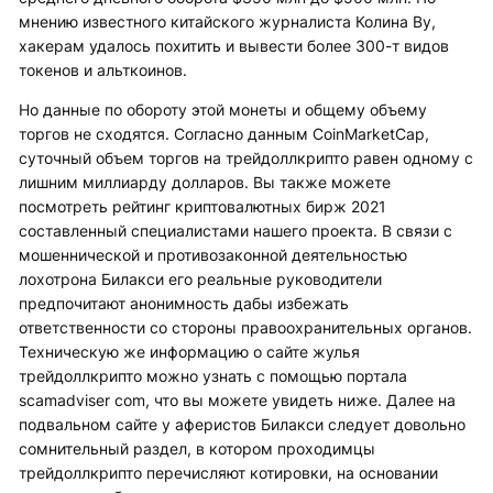
мнению известного китайского журналиста Колина Ву,
хакерам удалось похитить и вывести более 300-т видов
токенов и альткоинов.
Но данные по обороту этой монеты и общему объему
торгов не сходятся. Согласно данным CoinMarketCap,
суточный объем торгов на трейдоллкрипто равен одному с
лишним миллиарду долларов. Вы также можете
посмотреть рейтинг криптовалютных бирж 2021
составленный специалистами нашего проекта. В связи с
мошеннической и противозаконной деятельностью
лохотрона Билакси его реальные руководители
предпочитают анонимность дабы избежать
ответственности со стороны правоохранительных органов.
Техническую же информацию о сайте жулья
трейдоллкрипто можно узнать с помощью портала
scamadviser com, что вы можете увидеть ниже. Далее на
подвальном сайте у аферистов Билакси следует довольно
сомнительный раздел, в котором проходимцы
трейдоллкрипто перечисляют котировки, на основании