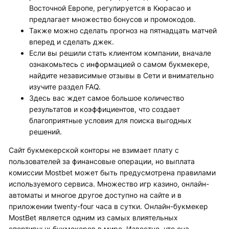
Восточной Европе, регулируется в Кюрасао и
предлагает множество бонусов и промокодов.
Также можно сделать прогноз на пятнадцать матчей
вперед и сделать джек.
Если вы решили стать клиентом компании, вначале
ознакомьтесь с информацией о самом букмекере,
найдите независимые отзывы в Сети и внимательно
изучите раздел FAQ.
Здесь вас ждет самое большое количество
результатов и коэффициентов, что создает
благоприятные условия для поиска выгодных
решений.
Сайт букмекерской конторы не взимает плату с
пользователей за финансовые операции, но выплата
комиссии Mostbet может быть предусмотрена правилами
используемого сервиса. Множество игр казино, онлайн-
автоматы и многое другое доступно на сайте и в
приложении twenty-four часа в сутки. Онлайн-букмекер
MostBet является одним из самых влиятельных
спортивных букмекеров в мире. Известно, что она