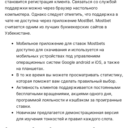
становится регистрация клиента. Связаться со службой
поддержки можно через браузер настольного
компьютера. Однако следует отметить, что поддержка в
чате не доступна через приложение MostBet. Mostbet
считается одним из лучших букмекерских сайтов в
Узбекистане.
Мобильное приложение для ставок Mostbets
доступно для скачивания и используется на
мобильных устройствах под управлением
операционных систем Google android и iOS, а также
на планшетах.
В то же время вы можете просматривать статистику,
которая поможет вам сделать правильный выбор.
Активность клиентов поддерживается постоянными
бесплатными вращениями, акциями одного дня,
программой лояльности и кэшбэком за проигранные
ставки.
Новичкам предлагается демонстрационная версия
для изучения тонкостей и правил каждого слота.