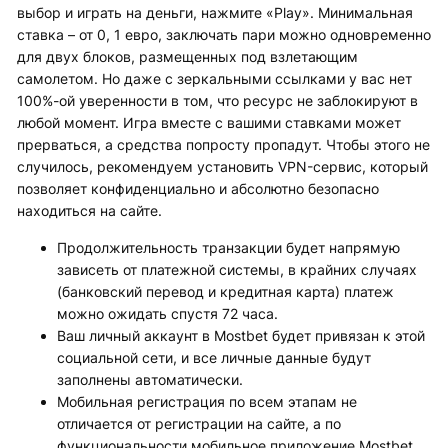
выбор и играть на деньги, нажмите «Play». Минимальная
ставка – от 0, 1 евро, заключать пари можно одновременно
для двух блоков, размещенных под взлетающим
самолетом. Но даже с зеркальными ссылками у вас нет
100%-ой уверенности в том, что ресурс не заблокируют в
любой момент. Игра вместе с вашими ставками может
прерваться, а средства попросту пропадут. Чтобы этого не
случилось, рекомендуем установить VPN-сервис, который
позволяет конфиденциально и абсолютно безопасно
находиться на сайте.
Продолжительность транзакции будет напрямую
зависеть от платежной системы, в крайних случаях
(банковский перевод и кредитная карта) платеж
можно ожидать спустя 72 часа.
Ваш личный аккаунт в Mostbet будет привязан к этой
социальной сети, и все личные данные будут
заполнены автоматически.
Мобильная регистрация по всем этапам не
отличается от регистрации на сайте, а по
функциональности мобильное приложение Mostbet