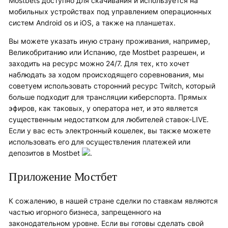
Mostbets доступно для скачивания и используется на
мобильных устройствах под управлением операционных
систем Android os и iOS, а также на планшетах.
Вы можете указать иную страну проживания, например,
Великобританию или Испанию, где Mostbet разрешен, и
заходить на ресурс можно 24/7. Для тех, кто хочет
наблюдать за ходом происходящего соревнования, мы
советуем использовать сторонний ресурс Twitch, который
больше подходит для трансляции киберспорта. Прямых
эфиров, как таковых, у оператора нет, и это является
существенным недостатком для любителей ставок-LIVE.
Если у вас есть электронный кошелек, вы также можете
использовать его для осуществления платежей или
депозитов в Mostbet
.
Приложение Мостбет
К сожалению, в нашей стране сделки по ставкам являются
частью игорного бизнеса, запрещенного на
законодательном уровне. Если вы готовы сделать свой