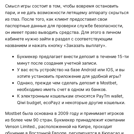
Смысл игры состоит в том, чтобы вовремя остановить
пари, и не дать возможности летящему аппарату скрыться
из глаз. После того, как клиент предоставил свои
паспортные данные для проверки службе безопасности,
он имеет право выводить средства. Для этого в личном
кабинете нужно зайти в раздел с соответствующим
названием и нажать кнопку «Заказать выплату».
Букмекер предлагает внести депозит в течение 15-ти
минут после создания учетной записи.
У вас есть устройство на базе Android или IOS, и вы
хотите установить приложение для удобной игры?
Однако, прежде чем сделать депозит в Mostbet,
необходимо иметь счет в одном из банков.
К электронным кошелькам относятся PayTm wallet,
Qiwi budget, ecoPayz и некоторые другие кошельки.
Mostbet была основана в 2009 году и принимает игроков
из более чем 90 стран. Букмекер принадлежит компании
Venson Limited., расположенной на Кипре, проходит
обучение в Восточной Европе, регулируется в Кюрасао и