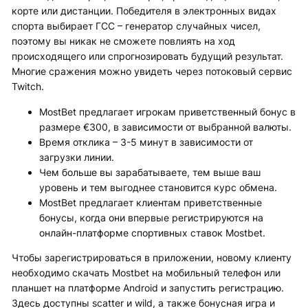
корте или дистанции. Победителя в электронных видах
спорта выбирает ГСС – генератор случайных чисел,
поэтому вы никак не сможете повлиять на ход
происходящего или спрогнозировать будущий результат.
Многие сражения можно увидеть через потоковый сервис
Twitch.
MostBet предлагает игрокам приветственный бонус в
размере €300, в зависимости от выбранной валюты.
Время отклика – 3-5 минут в зависимости от
загрузки линии.
Чем больше вы зарабатываете, тем выше ваш
уровень и тем выгоднее становится курс обмена.
MostBet предлагает клиентам приветственные
бонусы, когда они впервые регистрируются на
онлайн-платформе спортивных ставок Mostbet.
Чтобы зарегистрироваться в приложении, новому клиенту
необходимо скачать Mostbet на мобильный телефон или
планшет на платформе Android и запустить регистрацию.
Здесь доступны scatter и wild, а также бонусная игра и