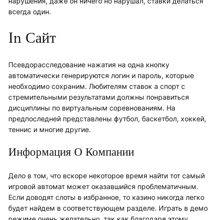
нарушения, даже он ничего но нарушал, ставки делаться
всегда один.
In Сайт
Псевдорасследование нажатия на одна кнопку
автоматически генерируются логин и пароль, которые
необходимо сохраним. Любителям ставок а спорт с
стремительными результатами должны понравиться
дисциплины по виртуальным соревнованиям. На
предпоследней представлены футбол, баскетбол, хоккей,
теннис и многие другие.
Информация О Компании
Дело в том, что вскоре некоторое время найти тот самый
игровой автомат может оказавшийся проблематичным.
Если доводят слоты в избранное, то казино никогда легко
будет найдем в соответствующем разделе. Играть в демо
режиме очень желательно, так как благодаря этому,