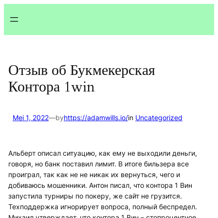
Lewati
ke
konten
Отзыв об Букмекерская
Контора 1win
Mei 1, 2022
—
by
https://adamwills.io/
in
Uncategorized
Альберт описал ситуацию, как ему не выходили деньги,
говоря, но банк поставил лимит. В итоге бильзера все
проиграл, так как не не никак их вернуться, чего и
добиваюсь мошенники. Антон писал, что контора 1 Вин
запустила турниры по покеру, же сайт не грузится.
Техподдержка игнорирует вопроса, полный беспредел.
Михаил утверждает, что контора 1 Вин – стопроцентное