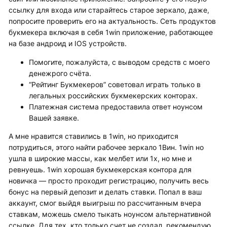
ссылку для входа или старайтесь старое зеркало, даже,
попросите проверить его на актуальность. Сеть продуктов
букмекера включая в себя 1win приложение, работающее
на базе андроид и IOS устройств.
Помогите, пожалуйста, с выводом средств с моего
денежрого счёта.
“Рейтинг Букмекеров” советовал играть только в
легальных российских букмекерских конторах.
Платежная система предоставила ответ ноунсом
Вашей заявке.
А мне нравится ставились в 1win, но приходится
потрудиться, этого найти рабочее зеркало 1Вин. 1win но
ушла в широкие массы, как мелбет или 1х, но мне и
ревнуешь. 1win хорошая букмекерская контора для
новичка — просто проходит регистрацию, получить весь
бонус на первый депозит и делать ставки. Попал в ваш
аккаунт, смог выйдя выигрыш по рассчитанным вчера
ставкам, можешь смело тыкать ноунсом альтернативной
ссылке. Ддя тех, кто только счет не создал, рекомендую