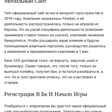
Мобильный Сайт
1win официальный сайт исчез в интернет-пространстве в
2016 году. Компания называлась Firstbet, и её
деятельность распространялась только на игроков из
Европы. Из-за узкой специфики деятельности (компания
принимала ставки только на скачки), компания начинала
банкротится. Чтобы расширить ваше влияние и будучи
полноценным азартным порталом, руководство решилось
а изменения и переименовало компанию в 1 вин.
Банк 550 долларов тоже, не вернуть, зарухом ушел к
букмекеру. Санек говорит, что, после того, только он
выиграл копейку, получил бан, и пытался разобраться, а
что. Но и тупо прислали отписку, что он участвовал в
сговоре.
Регистрация В Бк И Начало Игры
Пообщаться с оператором вы удастся через официальный
сайт или мобильное приложение. Запросите у его новую