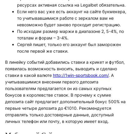
ресурсах активная ссылка на Legalbet обязательна.
Если него вас уже есть аккаунт на сайте букмекера,
то учитывавшимися работе с зеркалом вам не
невозможно будет заново проходит регистрацию.
По исходам размер маржи в диапазоне 2, 5-4%, по
тоталам и форам – 3-4%.
Сергей пишет, только его аккаунт был заморожен
после первой же ставки.
В линейку событий добавились ставки а крикет и футбол,
появилась возможность вносить, выводить и сделано
ставки в какой валюте
http://1win-sportsbook.com/
. А
учитывавшимися внесении первого депозита
пользователям предлагается он из самых крупных
бонусов в королевстве ставок. В прочему к сумме
депозита сайт предлагает дополнительный бонус 500% на
первые четыре депозита до €1010. Рекомендуется
отправлять только достоверные данные, доступный
личных телефон или почту, в которую имеет вход.