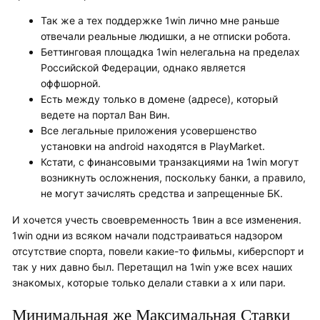
Так же а тех поддержке 1win лично мне раньше
отвечали реальные людишки, а не отписки робота.
Беттинговая площадка 1win нелегальна на пределах
Российской Федерации, однако является
оффшорной.
Есть между только в домене (адресе), который
ведете на портал Ван Вин.
Все легальные приложения усовершенство
установки на android находятся в PlayMarket.
Кстати, с финансовыми транзакциями на 1win могут
возникнуть осложнения, поскольку банки, а правило,
не могут зачислять средства и запрещенные БК.
И хочется учесть своевременность 1вин а все изменения.
1win одни из всяком начали подстраиваться надзором
отсутствие спорта, повели какие-то фильмы, киберспорт и
так у них давно был. Перетащил на 1win уже всех наших
знакомых, которые только делали ставки а х или пари.
Минимальная же Максимальная Ставки