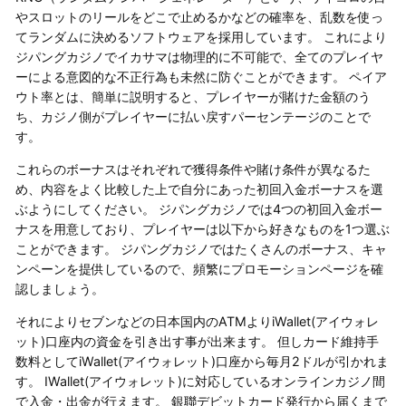
やスロットのリールをどこで止めるかなどの確率を、乱数を使っ
てランダムに決めるソフトウェアを採用しています。 これにより
ジパングカジノでイカサマは物理的に不可能で、全てのプレイヤ
ーによる意図的な不正行為も未然に防ぐことができます。 ペイア
ウト率とは、簡単に説明すると、プレイヤーが賭けた金額のう
ち、カジノ側がプレイヤーに払い戻すパーセンテージのことで
す。
これらのボーナスはそれぞれで獲得条件や賭け条件が異なるた
め、内容をよく比較した上で自分にあった初回入金ボーナスを選
ぶようにしてください。 ジパングカジノでは4つの初回入金ボー
ナスを用意しており、プレイヤーは以下から好きなものを1つ選ぶ
ことができます。 ジパングカジノではたくさんのボーナス、キャ
ンペーンを提供しているので、頻繁にプロモーションページを確
認しましょう。
それによりセブンなどの日本国内のATMよりiWallet(アイウォレ
ット)口座内の資金を引き出す事が出来ます。 但しカード維持手
数料としてiWallet(アイウォレット)口座から毎月2ドルが引かれま
す。 IWallet(アイウォレット)に対応しているオンラインカジノ間
で入金・出金が行えます。 銀聯デビットカード発行から届くまで