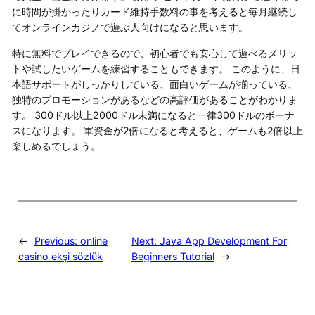
に時間が掛かったりカード維持手数料の事を考えると毎月継続し
てオンラインカジノで遊ぶ人向けになると思います。
特に無料でプレイできるので、初心者でも安心して遊べるメリッ
トや試したいゲームを練習することもできます。 このように、日
本語サポートがしっかりしている、面白いゲームが揃っている、
独特のプロモーションがあるなどの高評価があることがわかりま
す。 300ドル以上2000ドル未満になると一律300ドルのボーナ
スになります。 軍資金が2倍になると考えると、ゲームも2倍以上
楽しめるでしょう。
←
Previous:
online
Next:
Java App Development For
casino ekşi sözlük
Beginners Tutorial
→