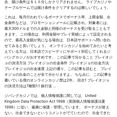
合、賭け条件は＄１５分しかクリアされません。 ライブカジノや
テーブルゲームでは賭け条件をクリアするのは難しいでしょう。
これは、毎月行われているボーナスでボーナス率、上限金額、出
金条件などは、プロモーションメールに記載され、対象者には、
最大300ドルまでの入金額と同様のボーナスを受け取ることもで
きます。 この場合は、利用金額やプレイ実績によって設定される
ので、最高入金額が気になる場合は、日本語サポートへ問い合わ
せてみると良いでしょう。 オンラインカジノを始めてみたいと考
えている方は、日本語でスピーディにサポート対応してくれるジ
パングカジノがおすすめです。 この記事で分かること プレイオジ
ョの決済方法 プレイオジョの出金条件 プレイオジョの出金方法
プレイオジョの出金速度 上記の通り、この記事を読むと、プレイ
オジョの出金のことが全て分かりますよ。 ちなみに、この記事を
書いている僕のオンラインカジノ歴は2年。 目次1 プレイオジョ
の決済方法は7種類1.1 銀行送 …
ジパングカジノでは、個人情報保護に関しては、United
Kingdom Data Protection Act 1998（英国個人情報保護法案
1998）に従い、厳粛に保護・管理しています。 ボーナスが使え
ない、出金できないというコメントがでていたので、出金できた