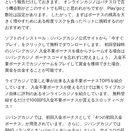
という報告だけしておきます。 オンラインカジノはパチスロで言
う機会割がどこのサイトでも同じと思われがちですが、Play’goと
数社は設定があります。 したがって、まずはボーナスの残高を大
きく増やすためにある程度リスクを負ったベットに挑戦するのが
おすすめです。
ソフトのインストール：ジパングカジノ公式サイトから「今すぐ
プレイ」をクリックして無料でダウンロードします。 初回登録時
のジパングカジノ 入金不要ボーナスを後からクレームする場合は
ジパングカジノ ボーナスコードを忘れずに控えましょう。 入金不
要ボーナスでカジノゲームをプレイして賞金を獲得できた場合、
賞金を出金することが可能です。
ライブカジノで楽しむ事が出来る入金不要ボーナスTOP5を紹介
しています。 入金不要ボーナスが使えるだけでは無くライブカジ
ノ自体に評判のあるオンラインカジノを紹介しています。 無料登
録するだけで100回FS入金不要ボーナスが貰えるスロッティベガ
ス！
ジパングカジノでは、初回入金ボーナスとして「4つの初回入金
ボーナス」が用意されています。 さらに、ジパングカジノでは
RNG（ランダムナンバージェネレーター）という、サイコロの目