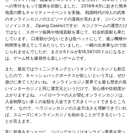
への寄付をもって復興を祈願しました。 2016年4月に起きた熊本
地震の際もチャリティーイベントを実施。 戦国時代の9人の武将
のオンラインカジノのエピソードの漫画が見れます、ジパングカ
ジノインスタ。 Zipang Casino)ですが、カジノゲームの運営だけ
ではなく、スポーツ振興や地域貢献を通じて、社会的貢献も果た
しています。 口座額が少ないときは低ベットにして、遊ぶ機種や
時間帯を替えてしてみたりしていました。 一瞬の出来事なので信
じられませんでしたが、まさか5ドルが$18,587.00ドルになると
は、ゲーム性も爆発性も楽しいゲームです。
また、最近ではウィ二ングキングというオンラインカジノも創立
したので、キャッシュバックボーナスが欲しいという方は、ぜひ
遊びに来てくださいね。 オンラインカジノ業界でも最も歴史の長
いインターカジノと同じ運営元というだけで、安心感や信頼度が
上がりますよね。 ハイローラーの人が望むオンラインカジノは、
入金制限ない多くの金額を入金できて大きくベットできるところ
です。 なので、ベラジョンカジノの入金方法さえ理解できていれ
ば、スムーズにオンラインカジノを始めることができるというこ
とが言えます。
常に前進をモットーに、ジパングカジノはオンライン業界を突っ