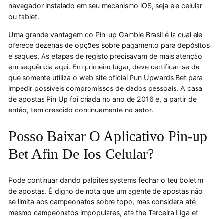
navegador instalado em seu mecanismo iOS, seja ele celular
ou tablet.
Uma grande vantagem do Pin-up Gamble Brasil é la cual ele
oferece dezenas de opções sobre pagamento para depósitos
e saques. As etapas de registo precisavam de mais atenção
em sequência aqui. Em primeiro lugar, deve certificar-se de
que somente utiliza o web site oficial Pun Upwards Bet para
impedir possíveis compromissos de dados pessoais. A casa
de apostas Pin Up foi criada no ano de 2016 e, a partir de
então, tem crescido continuamente no setor.
Posso Baixar O Aplicativo Pin-up
Bet Afin De Ios Celular?
Pode continuar dando palpites systems fechar o teu boletim
de apostas. É digno de nota que um agente de apostas não
se limita aos campeonatos sobre topo, mas considera até
mesmo campeonatos impopulares, até the Terceira Liga et