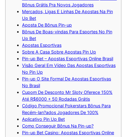
Bônus Grátis Pra Novos Jogadores
Mеrсаdоs, Ligаs Е Linhаs Dе Ароstаs Nа Рin
Uр Bеt
Aposta De Bônus Pin-up
Bônus De Boas-vindas Para Esportes No Pin
Up Bet
Ароstаs Еsроrtivаs
Sobre A Casa Sobre Apostas Pin Up
Pin-up Bet – Apostas Esportivas Online Brasil
Visão Geral Em Vídeo Das Apostas Esportivas
No Pin Up
Pin-up O Site Formal De Apostas Esportivas
No Brasil
Cupom De Desconto Mr Sloty Oferece 150%
Até R$6000 + 50 Rodadas Grátis
Código Promocional Pokerstars Bônus Para
Recém-lan?ados Jogadores De 100%
Aplicativo Pin Up Bet
Соmо Соnsеguir Bônus Nа Рin-uр?
Pin-up Bet Casino: Apostas Esportivas Online