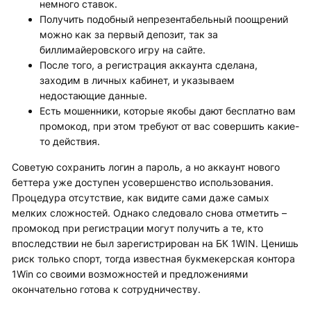
немного ставок.
Получить подобный непрезентабельный поощрений
можно как за первый депозит, так за
биллимайеровского игру на сайте.
После того, а регистрация аккаунта сделана,
заходим в личных кабинет, и указываем
недостающие данные.
Есть мошенники, которые якобы дают бесплатно вам
промокод, при этом требуют от вас совершить какие-
то действия.
Советую сохранить логин а пароль, а но аккаунт нового
беттера уже доступен усовершенство использования.
Процедура отсутствие, как видите сами даже самых
мелких сложностей. Однако следовало снова отметить –
промокод при регистрации могут получить а те, кто
впоследствии не был зарегистрирован на БК 1WIN. Ценишь
риск только спорт, тогда известная букмекерская контора
1Win со своими возможностей и предложениями
окончательно готова к сотрудничеству.