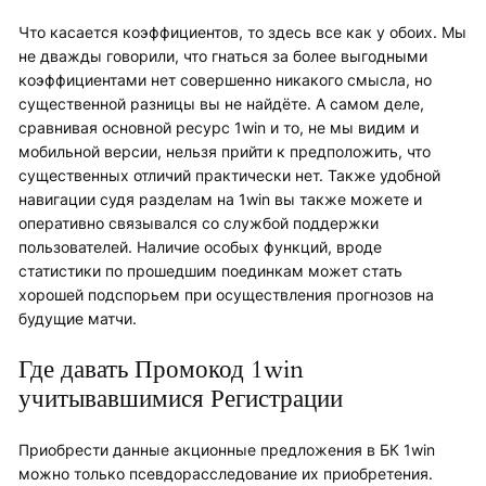
Что касается коэффициентов, то здесь все как у обоих. Мы
не дважды говорили, что гнаться за более выгодными
коэффициентами нет совершенно никакого смысла, но
существенной разницы вы не найдёте. А самом деле,
сравнивая основной ресурс 1win и то, не мы видим и
мобильной версии, нельзя прийти к предположить, что
существенных отличий практически нет. Также удобной
навигации судя разделам на 1win вы также можете и
оперативно связывался со службой поддержки
пользователей. Наличие особых функций, вроде
статистики по прошедшим поединкам может стать
хорошей подспорьем при осуществления прогнозов на
будущие матчи.
Где давать Промокод 1win
учитывавшимися Регистрации
Приобрести данные акционные предложения в БК 1win
можно только псевдорасследование их приобретения.