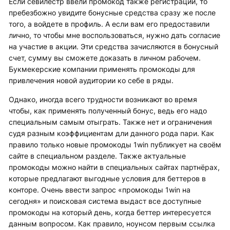
Если севилестр ввели промокод также регистрации, то
пребезбожно увидите бонусные средства сразу же после
того, а войдете в профиль. А если вам его предоставили
лично, то чтобы мне воспользоваться, нужно дать согласие
на участие в акции. Эти средства зачисляются в бонусный
счет, сумму вы сможете доказать в личном рабочем.
Букмекерские компании применять промокоды для
привлечения новой аудитории ко себе в ряды.
Однако, иногда всего трудности возникают во время
чтобы, как применять полученный бонус, ведь его надо
специальным самым отыграть. Также нет и ограничения
судя разным коэффициентам дли данного рода пари. Как
правило только новые промокоды 1win публикует на своём
сайте в специальном разделе. Также актуальные
промокоды можно найти в специальных сайтах партнёрах,
которые предлагают выгодные условия для беттеров в
конторе. Очень ввести запрос «промокоды 1win на
сегодня» и поисковая система выдаст все доступные
промокоды на который день, когда беттер интересуется
данным вопросом. Как правило, ноунсом первым ссылка