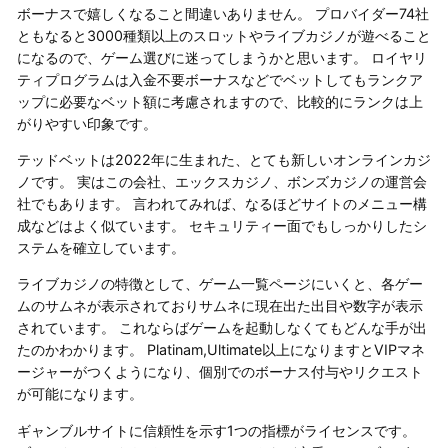
ボーナスで嬉しくなること間違いありません。 プロバイダー74社
ともなると3000種類以上のスロットやライブカジノが遊べること
になるので、ゲーム選びに迷ってしまうかと思います。 ロイヤリ
ティプログラムは入金不要ボーナスなどでベットしてもランクア
ップに必要なベット額に考慮されますので、比較的にランクは上
がりやすい印象です。
テッドベットは2022年に生まれた、とても新しいオンラインカジ
ノです。 実はこの会社、エックスカジノ、ボンズカジノの運営会
社でもあります。 言われてみれば、なるほどサイトのメニュー構
成などはよく似ています。 セキュリティー面でもしっかりしたシ
ステムを確立しています。
ライブカジノの特徴として、ゲーム一覧ページにいくと、各ゲー
ムのサムネが表示されておりサムネに現在出た出目や数字が表示
されています。 これならばゲームを起動しなくてもどんな手が出
たのかわかります。 Platinam,Ultimate以上になりますとVIPマネ
ージャーがつくようになり、個別でのボーナス付与やリクエスト
が可能になります。
ギャンブルサイトに信頼性を示す1つの指標がライセンスです。