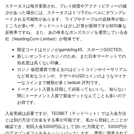
ステータスは毎月更新され、プレイ頻度やアクティビティーの減
少があった場合には、ステータスは１つ下のレベルにダウングレ
ードされる可能性があります。 ライブやテーブルの反映率が低い
ところが多い中、テッドベットは少し計算が面倒ですが好印象な
反映率ですね。 また、あの有名なボンズカジノを運営している会
社（NestlingCorn Limited）が母体です。
限定コードはカジノがgambling45、スポーツGGCTED。
新しいオンラインカジノのため、まだ日本マーケットでの
知名度は高くない印象。
カジノ 仮想通貨で使えるのはビットコインやイーサリアム
など有名なコインや、テザーやUSDコインのようなマイナ
ーなコインまで種類が多くtedbet 評判です。
トーナメント入賞を目指して頑張ってもいいし、知らない
間にトーナメント入賞で賞金ゲットなんてことも多いので
お得です。
入金実績は必要ですが、TEDBET（テッドベット）では入金方法
とは別の方法で出金をする事が可能です。 私から登録したことが
確認でき、初回入金5000円以上して頂いた方限定で、5000円分
のアマゾンギフトをキャッシュバックします。 豊富に用意されて