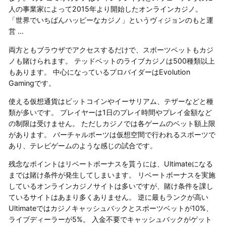
人の事業家によって2015年より開始したオンラインカジノ。
「世界でいちばんハッピーなカジノ」というヴィジョンのもと運
営 …
両方ともブラウザでアクセスするだけで、スポーツベットもカジ
ノも賭けられます。 テッドベットのライブカジノは500種類以上
もあります。 中心になっているプロバイダーはEvolution
Gamingです。
使える仮想通貨はビットコインやイーサリアム、テザーなどと種
類が多いです。 プレイヤーは1日のプレイ時間やプレイ金額など
の制限は受けません。 ただしカジノでは各ゲームのベット額上限
があります。 バーチャルポーツは仮想空間で行われるスポーツで
あり、テレビゲームのような感じの試合です。
残念なポイントはリベートボーナスを貰うには、Ultimateになる
までは賭け条件が発生してしまいます。 リベートボーナスを実施
しているオンラインカジノサイトは多いですが、賭け条件を課し
ているサイトはあまり多くありません。 逆に最もランクが高い
Ultimateではカジノキャッシュバックとスポーツベットが10%、
ライブディーラーが5%。 入金不要でキャッシュバックがゲット