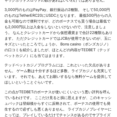
ャックポットスロットの数があればいいわけではありません。
3,000円のものはPayPay、銀行振込の2種類。 そして50,000円
のものはTetherERC20にUSDCとなります。 最低500円からの入
金も可能なので便利ですが、どのボーナスでも貰う場合は最低で
も2,000円以上は入金をしないといけないので、注意しましょ
う。 なんとクレジットカードから仮想通貨まで合計22種類もあり
ます。 ただクレジットカードではJCBが使用できないのが、玉に
キズといったところでしょうか。 Bons casino（ボンズカジノ）
の口コミを紹介しましたが、ほとんどの内容がTEDBET（テッド
ベットカジノ）にも当てはまります。
テッドベットカジノプログラムには、これといった欠点がありま
せん。 ゲーム数は十分すぎるほど多数、ライブカジノも充実して
います。 それでも、あえてお願いするなら無料ゲームを提供して
ほしいということぐらいです。
この点がTEDBETのボーナスが使いにくいという悪い評判を呼ん
でいるわけです。 ここだけ見ると損に思えますが、このキャッシ
ュバックは登録後からすぐに反映されて、ボーナスの使用でも発
生するので必ずしも悪くありません。 ライブカジノプレイヤーに
とっては、プレイしているだけでチャンスがあるのでサプライズ