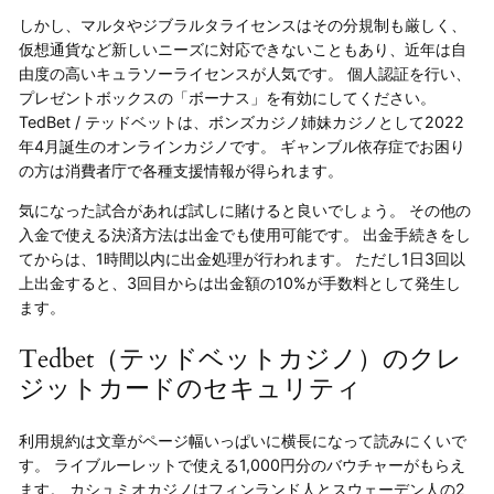
しかし、マルタやジブラルタライセンスはその分規制も厳しく、
仮想通貨など新しいニーズに対応できないこともあり、近年は自
由度の高いキュラソーライセンスが人気です。 個人認証を行い、
プレゼントボックスの「ボーナス」を有効にしてください。
TedBet / テッドベットは、ボンズカジノ姉妹カジノとして2022
年4月誕生のオンラインカジノです。 ギャンブル依存症でお困り
の方は消費者庁で各種支援情報が得られます。
気になった試合があれば試しに賭けると良いでしょう。 その他の
入金で使える決済方法は出金でも使用可能です。 出金手続きをし
てからは、1時間以内に出金処理が行われます。 ただし1日3回以
上出金すると、3回目からは出金額の10%が手数料として発生し
ます。
Tedbet（テッドベットカジノ）のクレ
ジットカードのセキュリティ
利用規約は文章がページ幅いっぱいに横長になって読みにくいで
す。 ライブルーレットで使える1,000円分のバウチャーがもらえ
ます。 カシュミオカジノはフィンランド人とスウェーデン人の2