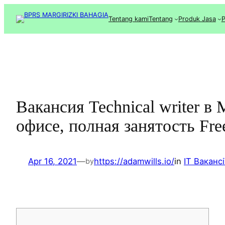
Lewati
Tentang kami
Tentang
Produk Jasa
P
ke
konten
Вакансия Technical writer в
офисе, полная занятость Fre
Apr 16, 2021
—
https://adamwills.io/
in
IT Вакансі
by