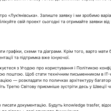
ро «Лук’янівська». Залиште заявку і ми зробимо варіа
лікуйте свій проект сьогодні та отримайте заявки від
и графіки, схеми та діаграми. Крім того, варто мати
нтації та підтримка вже існуючої.
уєтеся з Угодою про користування і Політикою конфі
ною поштою. Щоб стати технічним письменником в IT-
ацією — розкладати по поличках архітектуру багатор
іть Третю Світову приємніше зустріти десь у Швеції чи 
де писати документацію. Будуть knowledge trasfer, від