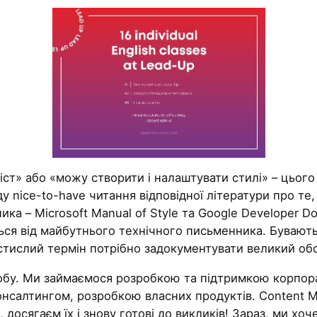
ст» або «можу створити і налаштувати стилі» – цього 
у nice-to-have читання відповідної літератури про те
ика – Microsoft Manual of Style та Google Developer Do
ється від майбутнього технічного письменника. Бувают
 стислий термін потрібно задокументувати великий обс
робу. Ми займаємося розробкою та підтримкою корпора
нсалтингом, розробкою власних продуктів. Content Ma
, досягаєм їх і знову готові до викликів! Зараз, ми х