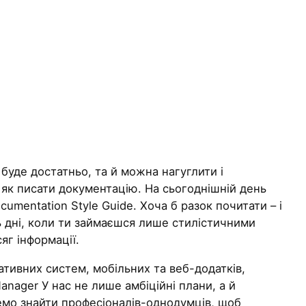
буде достатньо, та й можна нагуглити і
, як писати документацію. На сьогоднішній день
cumentation Style Guide. Хоча б разок почитати – і
ь дні, коли ти займаєшся лише стилістичними
яг інформації.
тивних систем, мобільних та веб-додатків,
nager У нас не лише амбіційні плани, а й
очемо знайти професіоналів-однодумців, щоб