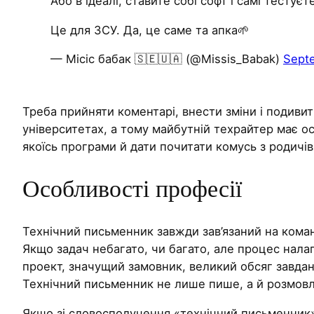
Або в ідеалі, ставите собі софт і самі тестує
Це для ЗСУ. Да, це саме та апка🌱
— Mісіс бабак 🇸🇪🇺🇦 (@Missis_Babak)
Sept
Треба прийняти коментарі, внести зміни і подивити
університетах, а тому майбутній техрайтер має о
якоїсь програми й дати почитати комусь з родичів,
Особливості професії
Технічний письменник завжди зав’язаний на команд
Якщо задач небагато, чи багато, але процес нала
проект, значущий замовник, великий обсяг завдан
Технічний письменник не лише пише, а й розмовл
Якщо зі словосполучення «технічний письменник» р