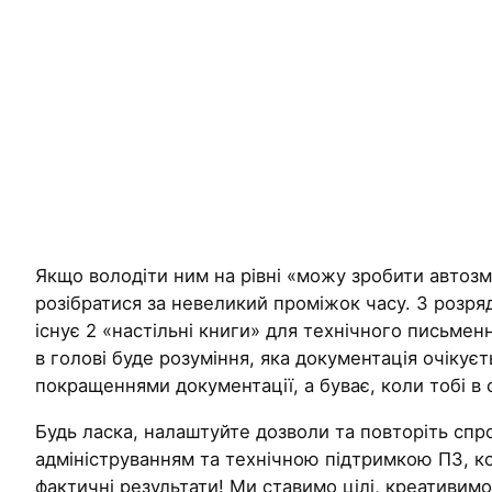
Якщо володіти ним на рівні «можу зробити автозмі
розібратися за невеликий проміжок часу. З розряд
існує 2 «настільні книги» для технічного письменн
в голові буде розуміння, яка документація очіку
покращеннями документації, а буває, коли тобі в
Будь ласка, налаштуйте дозволи та повторіть сп
адмініструванням та технічною підтримкою ПЗ, ко
фактичні результати! Ми ставимо цілі, креативимо