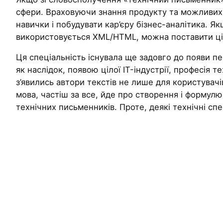
сфери. Враховуючи знання продукту та можливих в
навички і побудувати кар’єру бізнес-аналітика. 
використовується XML/HTML, можна поставити ціль 
Ця спеціальність існувала ще задовго до появи п
як наслідок, появою цілої IT-індустрії, професія
з’явились автори текстів не лише для користувачі
мова, частіш за все, йде про створення і формул
технічних письменників. Проте, деякі технічні с