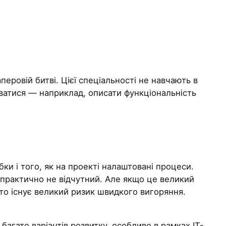
перовій битві. Цієї спеціальності не навчають в
уватися — наприклад, описати функціональність
ки і того, як на проекті налаштовані процеси.
с практично не відчутний. Але якщо це великий
 то існує великий ризик швидкого вигоряння.
агато варіантів розвитку, особливо в рамках ІТ-