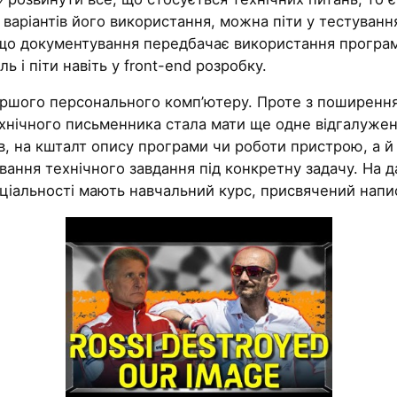
аріантів його використання, можна піти у тестування
Якщо документування передбачає використання програм
і піти навіть у front-end розробку.
ершого персонального комп’ютеру. Проте з поширенням
 технічного письменника стала мати ще одне відгалужен
в, на кшталт опису програми чи роботи пристрою, а й
ювання технічного завдання під конкретну задачу. На
пеціальності мають навчальний курс, присвячений нап