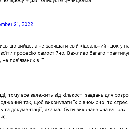
те по відосу + далі описуєте функціонал.
ember 21, 2022
сь що вийде, а не захищати свій «ідеальний» док у па
своїти професію самостійно. Важливо багато практик
 не повʼязаних з IT.
і, тому все залежить від кількості завдань для розроб
годжений так, щоб виконувати їх рівномірно, то стре
ь та документації, яка має бути виконана «на вчора»,
яє.
озвинути все, що стосується технічних питань, то є б