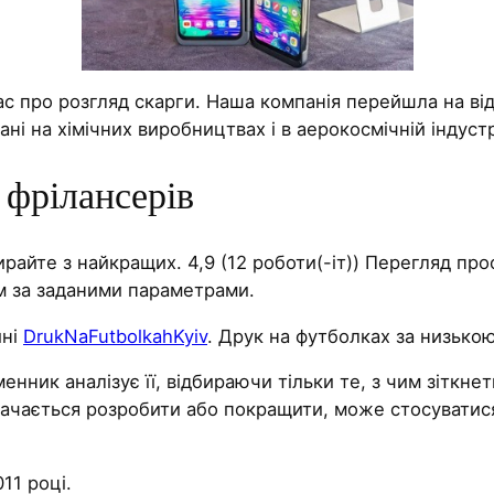
с про розгляд скарги. Наша компанія перейшла на в
ні на хімічних виробництвах і в аерокосмічній індустр
фрілансерів
райте з найкращих. 4,9 (12 роботи(-іт)) Перегляд про
м за заданими параметрами.
ині
DrukNaFutbolkahKyiv
. Друк на футболках за низькою
менник аналізує її, відбираючи тільки те, з чим зіткн
бачається розробити або покращити, може стосуватися 
11 році.