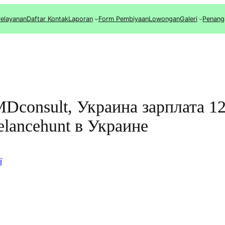
elayanan
Daftar Kontak
Laporan
Form Pembiyaan
Lowongan
Galeri
Penang
 MDconsult, Украина зарплата 
elancehunt в Украине
ї