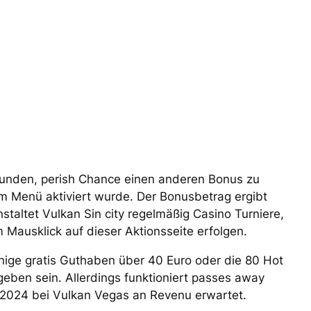
e Kunden, perish Chance einen anderen Bonus zu
 Menü aktiviert wurde. Der Bonusbetrag ergibt
taltet Vulkan Sin city regelmäßig Casino Turniere,
Mausklick auf dieser Aktionsseite erfolgen.
jenige gratis Guthaben über 40 Euro oder die 80 Hot
ben sein. Allerdings funktioniert passes away
r 2024 bei Vulkan Vegas an Revenu erwartet.