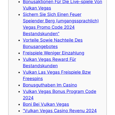
Bonusaktionen Für Die Live-spiele Von
Vulkan Vegas
Sichern Sie Sich Einen Feuer
Speiender Berg (umgangssprachlich)
Vegas Promo Code 2024
Bestandskunden”
Vorteile Sowie Nachteile Des
Bonusangebotes
Freispiele Weniger Einzahlung
Vulkan Vegas Reward Für
Bestandskunden
Vulkan Las Vegas Freispiele Bzw
Freespins
Bonusguthaben Im Casino
Vulkan Vegas Bonus Program Code
2024
Boni Bei Vulkan Vegas
“Vulkan Vegas Casino Revenu 2024