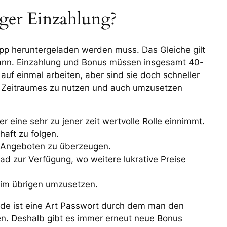
ger Einzahlung?
pp heruntergeladen werden muss. Das Gleiche gilt
kann. Einzahlung und Bonus müssen insgesamt 40-
auf einmal arbeiten, aber sind sie doch schneller
en Zeitraumes zu nutzen und auch umzusetzen
r eine sehr zu jener zeit wertvolle Rolle einnimmt.
haft zu folgen.
n Angeboten zu überzeugen.
 zur Verfügung, wo weitere lukrative Preise
d im übrigen umzusetzen.
de ist eine Art Passwort durch dem man den
en. Deshalb gibt es immer erneut neue Bonus