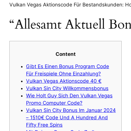
Vulkan Vegas Aktionscode Für Bestandskunden: Hol
“Allesamt Aktuell Bo
Content
Gibt Es Einen Bonus Program Code
Für Freispiele Ohne Einzahlung?
Vulkan Vegas Aktionscode 40 €
Vulkan Sin City Willkommensbonus
Wie Holt Guy Sich Den Vulkan Vegas
Promo Computer Code?
Vulkan Sin City Bonus Im Januar 2024
– 1510€ Code Und A Hundred And
Fifty Free Spins