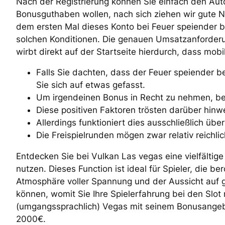
Nach der Registrierung können Sie einfach den Autom
Bonusguthaben wollen, nach sich ziehen wir gute N
dem ersten Mal dieses Konto bei Feuer speiender 
solchen Konditionen. Die genauen Umsatzanforderu
wirbt direkt auf der Startseite hierdurch, dass mob
Falls Sie dachten, dass der Feuer speiender b
Sie sich auf etwas gefasst.
Um irgendeinen Bonus in Recht zu nehmen, b
Diese positiven Faktoren trösten darüber hinw
Allerdings funktioniert dies ausschließlich übe
Die Freispielrunden mögen zwar relativ reichlic
Entdecken Sie bei Vulkan Las vegas eine vielfältig
nutzen. Dieses Function ist ideal für Spieler, die 
Atmosphäre voller Spannung und der Aussicht auf g
können, womit Sie Ihre Spielerfahrung bei den Sl
(umgangssprachlich) Vegas mit seinem Bonusangeb
2000€.