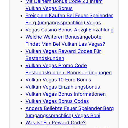
Mit Deinem Bonus Code Zu Ihrem
Vulkan Vegas Bonus
Freispiele Kaufen Bei Feuer Speiender
Berg (umgangssprachlich) Vegas
Vegas Casino Bonus Abzgl Einzahlung
Welche Weiteren Bonusangebote
Findet Man Bei Vulkan Las Vegas?
Vulkan Vegas Reward Codes Für
Bestandskunden
Vulkan Vegas Promo Code
Bestandskunden: Bonusbedingungen
Vulkan Vegas 10 Euro Bonus
Vulkan Vegas Einzahlungsbonus
Vulkan Vegas Bonus Informationen
Vulkan Vegas Bonus Codes
Andere Beliebte Feuer Speiender Berg
(umgangssprachlich) Vegas Boni
Was Ist Ein Reward Code?