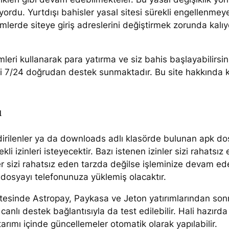
nıyordu. Yurtdışı bahisler yasal sitesi sürekli engellenmeye
rde siteye giriş adreslerini değiştirmek zorunda kalıyo
eri kullanarak para yatırma ve siz bahis başlayabilirsini
tesi 7/24 doğrudan destek sunmaktadır. Bu site hakkında 
ı
dirilenler ya da downloads adlı klasörde bulunan apk dos
 izinleri isteyecektir. Bazı istenen izinler sizi rahatsı
er sizi rahatsız eden tarzda değilse işleminize devam ed
z dosyayı telefonunuza yüklemiş olacaktır.
esinde Astropay, Paykasa ve Jeton yatırımlarından sonra
 canlı destek bağlantısıyla da test edilebilir. Hali hazır
tarımı içinde güncellemeler otomatik olarak yapılabilir.