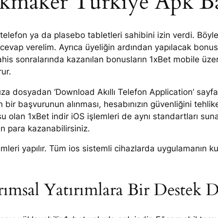
okmaker Türkiye Apk Bah
elefon ya da plasebo tabletleri sahibini izin verdi. Böyl
ra cevap verelim. Ayrıca üyeliğin ardından yapılacak bon
ahis sonralarında kazanılan bonusların 1xBet mobile üzerin
ur.
za dosyadan ‘Download Akıllı Telefon Application’ sayfa
an bir başvurunun alınması, hesabınızın güvenliğini tehlik
olan 1xBet indir iOS işlemleri de aynı standartları suna
n para kazanabilirsiniz.
eri yapılır. Tüm ios sistemli cihazlarda uygulamanın kulla
rımsal Yatırımlara Bir Destek 