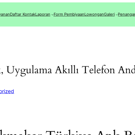
yanan
Daftar Kontak
Laporan
Form Pembiyaan
Lowongan
Galeri
Penanga
k, Uygulama Akıllı Telefon An
orized