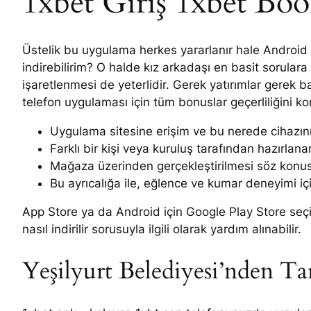
1xbet Giriş 1xbet Bo
Üstelik bu uygulama herkes yararlanır hale Android t
indirebilirim? O halde kız arkadaşı en basit sorula
işaretlenmesi de yeterlidir. Gerek yatırımlar gerek b
telefon uygulaması için tüm bonuslar geçerliliğini kor
Uygulama sitesine erişim ve bu nerede cihazını
Farklı bir kişi veya kuruluş tarafından hazırlan
Mağaza üzerinden gerçekleştirilmesi söz konusu 
Bu ayrıcalığa ile, eğlence ve kumar deneyimi içi
App Store ya da Android için Google Play Store seçiml
nasıl indirilir sorusuyla ilgili olarak yardım alınabilir.
Yeşilyurt Belediyesi’nden Ta