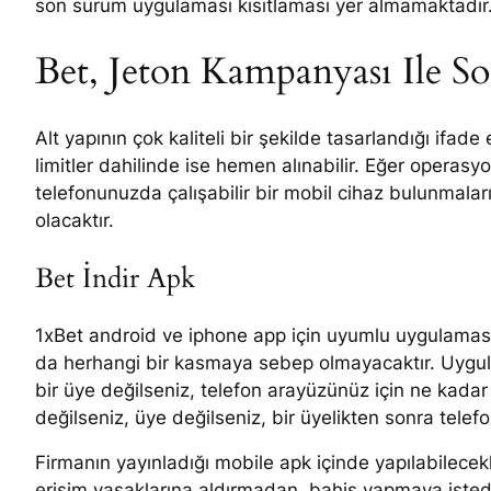
son sürüm uygulaması kısıtlaması yer almamaktadır
Bet, Jeton Kampanyası Ile 
Alt yapının çok kaliteli bir şekilde tasarlandığı ifade
limitler dahilinde ise hemen alınabilir. Eğer opera
telefonunuzda çalışabilir bir mobil cihaz bulunmala
olacaktır.
Bet İndir Apk
1xBet android ve iphone app için uyumlu uygulaması
da herhangi bir kasmaya sebep olmayacaktır. Uygulama 
bir üye değilseniz, telefon arayüzünüz için ne kadar
değilseniz, üye değilseniz, bir üyelikten sonra telefon
Firmanın yayınladığı mobile apk içinde yapılabilecekl
erişim yasaklarına aldırmadan, bahis yapmaya istedi