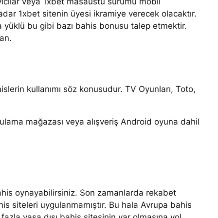
ayıcılar veya 1xbet masaüstü sürümü mobil
adar 1xbet sitenin üyesi ikramiye verecek olacaktır.
 yüklü bu gibi bazı bahis bonusu talep etmektir.
an.
islerin kullanımı söz konusudur. TV Oyunları, Toto,
ygulama mağazası veya alışveriş Android oyuna dahil
 bahis oynayabilirsiniz. Son zamanlarda rekabet
is siteleri uygulanmamıştır. Bu hala Avrupa bahis
fazla yasa dışı bahis sitesinin var olmasına yol