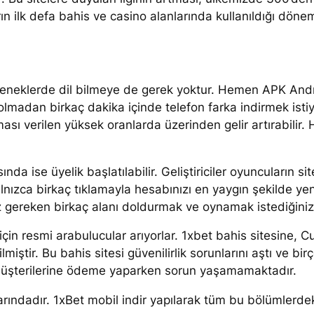
n ilk defa bahis ve casino alanlarında kullanıldığı dönem
 seçeneklerde dil bilmeye de gerek yoktur. Hemen APK An
olmadan birkaç dakika içinde telefon farka indirmek istiyo
aması verilen yüksek oranlarda üzerinden gelir artırabilir.
ında ise üyelik başlatılabilir. Geliştiriciler oyuncuların 
lnızca birkaç tıklamayla hesabınızı en yaygın şekilde yen
gereken birkaç alanı doldurmak ve oynamak istediğiniz
in resmi arabulucular arıyorlar. 1xbet bahis sitesine, C
ir. Bu bahis sitesi güvenilirlik sorunlarını aştı ve birço
, müşterilerine ödeme yaparken sorun yaşamamaktadır.
ındadır. 1xBet mobil indir yapılarak tüm bu bölümlerdeki