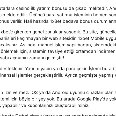
tarlara casino ilk yatırım bonusu da çıkabilmektedir. Anca
spin elde edilir. Üçüncü para yatırma işleminin hemen s
s verilir. Hali hazırda 1xBet bedava bonus durumlarına il
xbet’e girerken genel zorluklar yaşadık. Bu site, güncel
bahisleri kaçırmayan bir web sitesidir. 1xbet Mobile uyg
olacaksınız. Aslında, manuel işlem yapılmadan, sistemdek
önlemek için, sistemin tavsiye ettiği ortamdan indirmeni
esabı açmanın zamanı gelmiştir!
esteklenir. Yatırım yapın ya da para çekin İşlemi burad
rse finansal işlemler gerçekleştirilir. Ayrıca geçmişte ya
n izin vermez. IOS ya da Android uyumlu cihazları olanlar
temi için böyle bir şey yok. Bu arada Google Play’de yo
apabilir ve kuponlarınızı oluşturabilirsiniz.