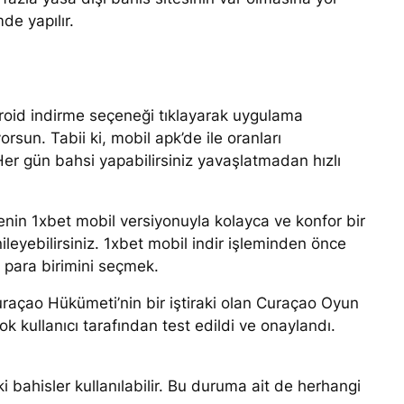
de yapılır.
droid indirme seçeneği tıklayarak uygulama
rsun. Tabii ki, mobil apk’de ile oranları
 Her gün bahsi yapabilirsiniz yavaşlatmadan hızlı
sitenin 1xbet mobil versiyonuyla kolayca ve konfor bir
ileyebilirsiniz. 1xbet mobil indir işleminden önce
 para birimini seçmek.
uraçao Hükümeti’nin bir iştiraki olan Curaçao Oyun
k kullanıcı tarafından test edildi ve onaylandı.
 bahisler kullanılabilir. Bu duruma ait de herhangi