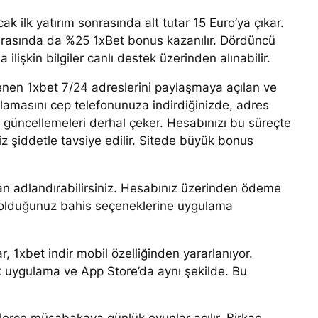
k ilk yatırım sonrasında alt tutar 15 Euro’ya çıkar.
onrasında da %25 1xBet bonus kazanılır. Dördüncü
işkin bilgiler canlı destek üzerinden alınabilir.
lenen 1xbet 7/24 adreslerini paylaşmaya açılan ve
ulamasını cep telefonunuza indirdiğinizde, adres
i güncellemeleri derhal çeker. Hesabınızı bu süreçte
z şiddetle tavsiye edilir. Sitede büyük bonus
an adlandırabilirsiniz. Hesabınız üzerinden ödeme
pmış olduğunuz bahis seçeneklerine uygulama
, 1xbet indir mobil özelliğinden yararlanıyor.
k uygulama ve App Store’da aynı şekilde. Bu