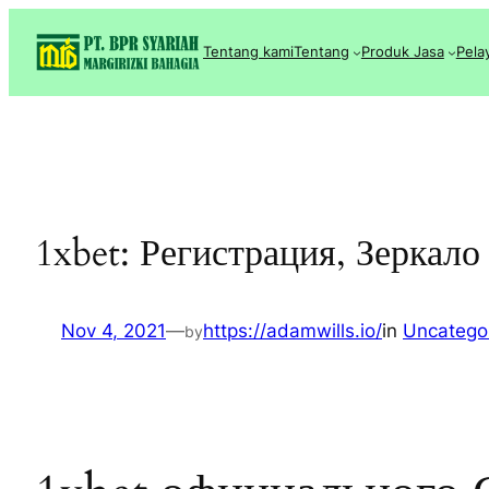
Lewati
ke
Tentang kami
Tentang
Produk Jasa
Pela
konten
1xbet: Регистрация, Зерка
Nov 4, 2021
—
https://adamwills.io/
in
Uncatego
by