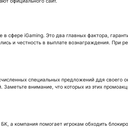
ают официального сайт.
в сфере iGaming. Это два главных фактора, гаран
лись и честность в выплате вознаграждения. При ре
счисленных специальных предложений ддя своего он
. Заметьте внимание, что которых из этих промоак
 БК, а компания помогает игрокам обходить блоки