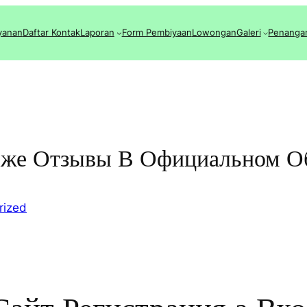
yanan
Daftar Kontak
Laporan
Form Pembiyaan
Lowongan
Galeri
Penanga
ло же Отзывы В Официальном О
rized