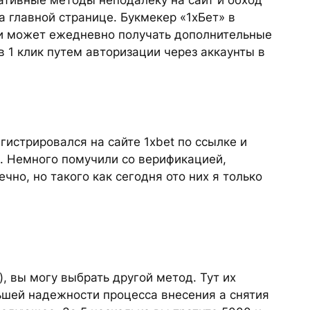
 главной странице. Букмекер «1xБет» в
и может ежедневно получать дополнительные
в 1 клик путем авторизации через аккаунты в
истрировался на сайте 1xbet по ссылке и
и. Немного помучили со верификацией,
чно, но такого как сегодня ото них я только
. ), вы могу выбрать другой метод. Тут их
ьшей надежности процесса внесения а снятия