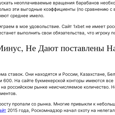
пускать неоплачиваемые вращения барабанов необх
олько эти выгодные коэффициенты (по сравнению с 
меют среднее имело.
 играем в мое удовольствие. Сайт 1xbet не имеет р
естанет выполнить свои обязательства, что игроку п
 Минус, Не Дают поставлены Н
а ставок. Они находятся и России, Казахстане, Бе
 600. На сайте букмекерской конторы имеются все и
 на российском рынке неисчисляемое количество. 
иентов.
росту пропали со рынка. Многие привыкли к неболь
айт
2015 года, Роскомнадзор начал охоту на нелега