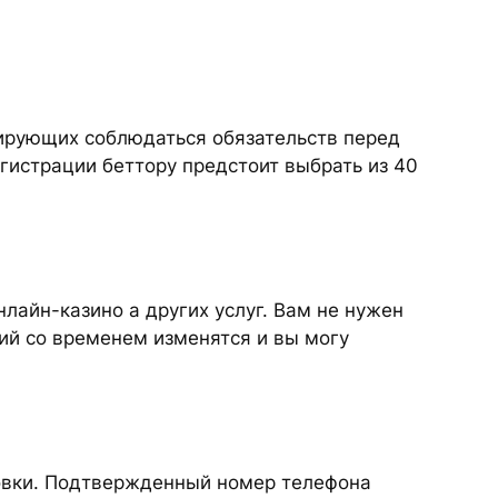
тирующих соблюдаться обязательств перед
гистрации беттору предстоит выбрать из 40
лайн-казино а других услуг. Вам не нужен
ций со временем изменятся и вы могу
ровки. Подтвержденный номер телефона