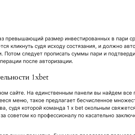
 раз превышающий размер инвестированных в пари ср
ется кликнуть судя исходу состязания, и должно авт
 Потом следует прописать суммы пари и подтвердит
перации после авторизации.
ельности 1xbet
ном сайте. На единственным панели вы найдем все
еся меню, такое предлагает бесчисленное множеств
ова, судя которой команда 1 x bet окольным свяжетс
за советом ко профессионалу по касательно заключ