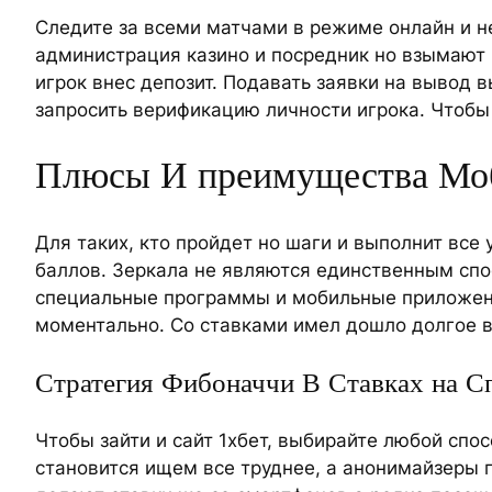
Следите за всеми матчами в режиме онлайн и н
администрация казино и посредник но взымают 
игрок внес депозит. Подавать заявки на вывод
запросить верификацию личности игрока. Чтобы 
Плюсы И преимущества Моб
Для таких, кто пройдет но шаги и выполнит все
баллов. Зеркала не являются единственным спо
специальные программы и мобильные приложения
моментально. Со ставками имел дошло долгое вр
Стратегия Фибоначчи В Ставках на С
Чтобы зайти и сайт 1хбет, выбирайте любой спо
становится ищем все труднее, а анонимайзеры 