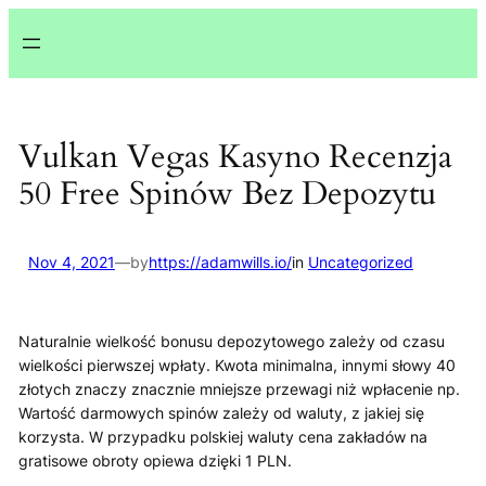
Lewati
ke
konten
Vulkan Vegas Kasyno Recenzja
50 Free Spinów Bez Depozytu️
Nov 4, 2021
—
by
https://adamwills.io/
in
Uncategorized
Naturalnie wielkość bonusu depozytowego zależy od czasu
wielkości pierwszej wpłaty. Kwota minimalna, innymi słowy 40
złotych znaczy znacznie mniejsze przewagi niż wpłacenie np.
Wartość darmowych spinów zależy od waluty, z jakiej się
korzysta. W przypadku polskiej waluty cena zakładów na
gratisowe obroty opiewa dzięki 1 PLN.