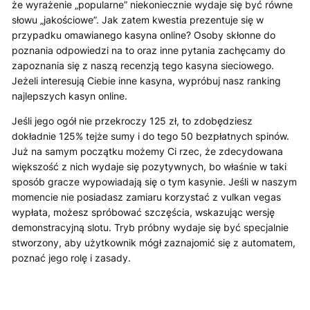
że wyrażenie „popularne” niekoniecznie wydaje się być równe
słowu „jakościowe”. Jak zatem kwestia prezentuje się w
przypadku omawianego kasyna online? Osoby skłonne do
poznania odpowiedzi na to oraz inne pytania zachęcamy do
zapoznania się z naszą recenzją tego kasyna sieciowego.
Jeżeli interesują Ciebie inne kasyna, wypróbuj nasz ranking
najlepszych kasyn online.
Jeśli jego ogół nie przekroczy 125 zł, to zdobędziesz
dokładnie 125% tejże sumy i do tego 50 bezpłatnych spinów.
Już na samym początku możemy Ci rzec, że zdecydowana
większość z nich wydaje się pozytywnych, bo właśnie w taki
sposób gracze wypowiadają się o tym kasynie. Jeśli w naszym
momencie nie posiadasz zamiaru korzystać z vulkan vegas
wypłata, możesz spróbować szczęścia, wskazując wersję
demonstracyjną slotu. Tryb próbny wydaje się być specjalnie
stworzony, aby użytkownik mógł zaznajomić się z automatem,
poznać jego rolę i zasady.