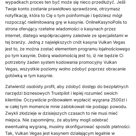
wypadkach proces ten być może się nieco przedłużyć. Jeśli
Twoje konto zostanie prawidłowo sprawdzone, otrzymasz
notyfikację, która to Cię o tym poinformuje i będziesz mógł
rozpocząć nielimitowaną grę w kasynie. OnlineKasynoPolis to
strona oferujący rzetelne wiadomości o kasynach przez
internet, dlatego współpracujemy zaledwie ze specjalistami w
tej branży. Jedną z największych cnót kasyna Vulkan Vegas
jest to, że można zostać elementem programu lojalnościowego
po tym kasynie. Dobrą wiadomością jest to, iż nie będzie Ci
potrzebny żaden system kodowania promocyjny Vulkan
Vegas, wszystkie poziomy wolno zdobyć poprzez obracanie
gotówką w tym kasynie.
Zatwierdź osobisty profil, aby zdobyć dostęp do bezpłatnych
narzędzi biznesowych Trustpilot i lepiej rozumieć swoich
klientów. Oczywiście próbowałem wypłacić wygrana 2500zl i
w całej tym momencie mnie zablokowali nie podając powodu.
Zwykli złodzieje w dzisiejszych czasach to nie musi mieć
miejsca. Nie zapomnijmy, że abyśmy mogli odebrać
ewentualną wygraną, musimy skonfigurować sposób płatności.
Tak, Vulkan Vegas jest kasynem działającym legalnie w