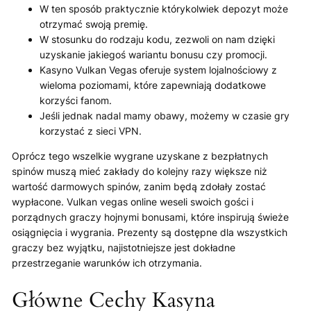
W ten sposób praktycznie którykolwiek depozyt może
otrzymać swoją premię.
W stosunku do rodzaju kodu, zezwoli on nam dzięki
uzyskanie jakiegoś wariantu bonusu czy promocji.
Kasyno Vulkan Vegas oferuje system lojalnościowy z
wieloma poziomami, które zapewniają dodatkowe
korzyści fanom.
Jeśli jednak nadal mamy obawy, możemy w czasie gry
korzystać z sieci VPN.
Oprócz tego wszelkie wygrane uzyskane z bezpłatnych
spinów muszą mieć zakłady do kolejny razy większe niż
wartość darmowych spinów, zanim będą zdołały zostać
wypłacone. Vulkan vegas online weseli swoich gości i
porządnych graczy hojnymi bonusami, które inspirują świeże
osiągnięcia i wygrania. Prezenty są dostępne dla wszystkich
graczy bez wyjątku, najistotniejsze jest dokładne
przestrzeganie warunków ich otrzymania.
Główne Cechy Kasyna