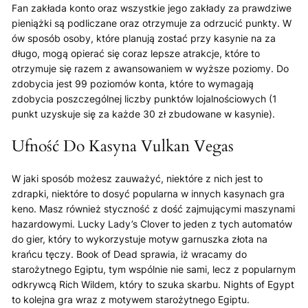
Fan zakłada konto oraz wszystkie jego zakłady za prawdziwe
pieniążki są podliczane oraz otrzymuje za odrzucić punkty. W
ów sposób osoby, które planują zostać przy kasynie na za
długo, mogą opierać się coraz lepsze atrakcje, które to
otrzymuje się razem z awansowaniem w wyższe poziomy. Do
zdobycia jest 99 poziomów konta, które to wymagają
zdobycia poszczególnej liczby punktów lojalnościowych (1
punkt uzyskuje się za każde 30 zł zbudowane w kasynie).
Ufność Do Kasyna Vulkan Vegas
W jaki sposób możesz zauważyć, niektóre z nich jest to
zdrapki, niektóre to dosyć popularna w innych kasynach gra
keno. Masz również styczność z dość zajmującymi maszynami
hazardowymi. Lucky Lady’s Clover to jeden z tych automatów
do gier, który to wykorzystuje motyw garnuszka złota na
krańcu tęczy. Book of Dead sprawia, iż wracamy do
starożytnego Egiptu, tym wspólnie nie sami, lecz z popularnym
odkrywcą Rich Wildem, który to szuka skarbu. Nights of Egypt
to kolejna gra wraz z motywem starożytnego Egiptu.