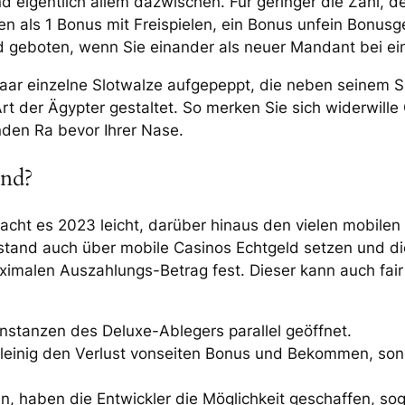
igentlich allem dazwischen. Für geringer die Zahl, dest
nen als 1 Bonus mit Freispielen, ein Bonus unfein Bonusg
 geboten, wenn Sie einander als neuer Mandant bei ei
ar einzelne Slotwalze aufgepeppt, die neben seinem Spie
 Art der Ägypter gestaltet. So merken Sie sich widerwi
nden Ra bevor Ihrer Nase.
and?
cht es 2023 leicht, darüber hinaus den vielen mobilen 
rstand auch über mobile Casinos Echtgeld setzen und 
malen Auszahlungs-Betrag fest. Dieser kann auch fair d
nstanzen des Deluxe-Ablegers parallel geöffnet.
t alleinig den Verlust vonseiten Bonus und Bekommen, s
, haben die Entwickler die Möglichkeit geschaffen, sog