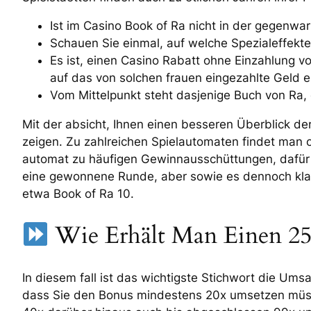
Ist im Casino Book of Ra nicht in der gegenwa
Schauen Sie einmal, auf welche Spezialeffekte
Es ist, einen Casino Rabatt ohne Einzahlung 
auf das von solchen frauen eingezahlte Geld 
Vom Mittelpunkt steht dasjenige Buch von Ra
Mit der absicht, Ihnen einen besseren Überblick der 
zeigen. Zu zahlreichen Spielautomaten findet man oft
automat zu häufigen Gewinnausschüttungen, dafür a
eine gewonnene Runde, aber sowie es dennoch klapp
etwa Book of Ra 10.
Wie Erhält Man Einen 2
In diesem fall ist das wichtigste Stichwort die Um
dass Sie den Bonus mindestens 20x umsetzen müs