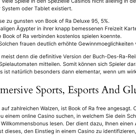
iele Spiele in den Spezielle Casinos nicht alleinig in 
System oder Tablet existiert.
se zu gunsten von Book of Ra Deluxe 95, 5%.
aligen Ägypter in ihrer knapp bemessenen Freizeit Karte
e Book of Ra verbinden kostenlos spielen koennte.
Solchen frauen deutlich erhöhte Gewinnmoeglichkeiten v
 meist denn die definitive Version der Buch-Des-Ra-Rei
Spielautomaten mitteilen. Somit können sich Spieler da
 ist natürlich besonders dann elementar, wenn um wirkl
mersive Sports, Esports And Gl
 auf zahlreichen Walzen, ist Book of Ra free angesagt
eu einem online Casino suchen, in welchem Sie dein Sch
e Willkommensbonus lesen. Der dient dazu, Ihnen eine
ist dieses, den Einstieg in einem Casino zu identifizie