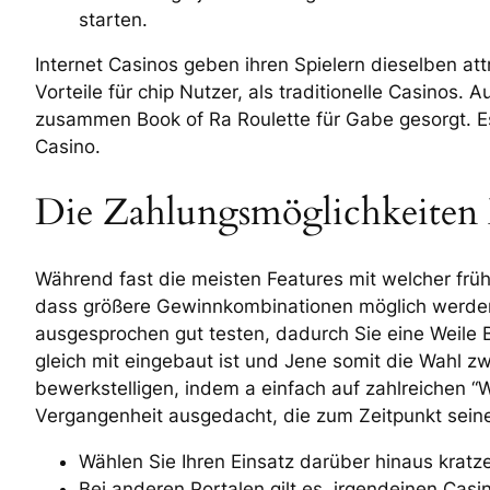
starten.
Internet Casinos geben ihren Spielern dieselben at
Vorteile für chip Nutzer, als traditionelle Casinos
zusammen Book of Ra Roulette für Gabe gesorgt. Es
Casino.
Die Zahlungsmöglichkeiten 
Während fast die meisten Features mit welcher frü
dass größere Gewinnkombinationen möglich werden u
ausgesprochen gut testen, dadurch Sie eine Weile B
gleich mit eingebaut ist und Jene somit die Wahl 
bewerkstelligen, indem a einfach auf zahlreichen “W
Vergangenheit ausgedacht, die zum Zeitpunkt seiner
Wählen Sie Ihren Einsatz darüber hinaus kratz
Bei anderen Portalen gilt es, irgendeinen Cas