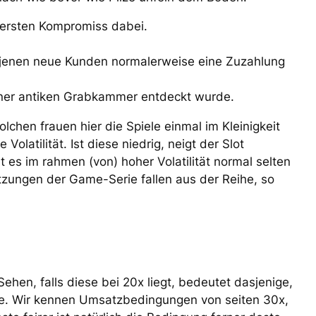
ndersten Kompromiss dabei.
i jenen neue Kunden normalerweise eine Zuzahlung
iner antiken Grabkammer entdeckt wurde.
lchen frauen hier die Spiele einmal im Kleinigkeit
latilität. Ist diese niedrig, neigt der Slot
s im rahmen (von) hoher Volatilität normal selten
tzungen der Game-Serie fallen aus der Reihe, so
hen, falls diese bei 20x liegt, bedeutet dasjenige,
. Wir kennen Umsatzbedingungen von seiten 30x,