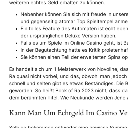
weiteren echtes Geld erhalten zu können.
Nebenher können Sie sich mit freude in unser
und gegenseitig atomar Top Spieltempel anme
Ein tolles Feature des Automaten ist echt ebe
der ursprünglichen Deluxe Version haben.
Falls es um Spiele im Online Casino geht, ist
In der Begutachtung hatte es Kritik proletenh
Sie können einen Teil der erweiterten Spins op
Es handelt sich um 1 Meisterwerk von Novoline, das 
Ra quasi nicht vorbei, und das, obwohl man jedoch
schnell und selten gibt es etwas Beständiges. Die 
geworden. So heißt Book of Ra 2023 nicht, dass das
dem berühmten Titel. Wie Neukunde werden Jene au
Kann Man Um Echtgeld Im Casino Ver
Selbige bekommen entweder eine gewisse Summe an E