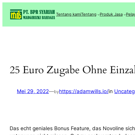
Lewati
ke
Tentang kami
Tentang
Produk Jasa
Pela
konten
25 Euro Zugabe Ohne Einzah
Mei 29, 2022
—
https://adamwills.io/
in
Uncateg
by
Das echt geniales Bonus Feature, das Novoline sich 