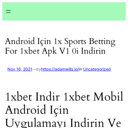
Lewati
ke
konten
Android Için 1x Sports Betting
For 1xbet Apk V1 0i Indirin
Nov 16, 2021
—
by
https://adamwills.io/
in
Uncategorized
1xbet Indir 1xbet Mobil
Android Için
Uygulamayı Indirin Ve