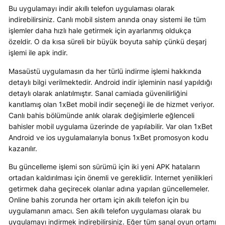
Bu uygulamayı indir akıllı telefon uygulaması olarak
indirebilirsiniz. Canlı mobil sistem anında onay sistemi ile tüm
işlemler daha hızlı hale getirmek için ayarlanmış oldukça
özeldir. O da kısa süreli bir büyük boyuta sahip çünkü deşarj
işlemi ile apk indir.
Masaüstü uygulamasın da her türlü indirme işlemi hakkında
detaylı bilgi verilmektedir. Android indir işleminin nasıl yapıldığı
detaylı olarak anlatılmıştır. Sanal camiada güvenilirliğini
kanıtlamış olan 1xBet mobil indir seçeneği ile de hizmet veriyor.
Canlı bahis bölümünde anlık olarak değişimlerle eğlenceli
bahisler mobil uygulama üzerinde de yapılabilir. Var olan 1xBet
Android ve ios uygulamalarıyla bonus 1xBet promosyon kodu
kazanılır.
Bu güncelleme işlemi son sürümü için iki yeni APK hataların
ortadan kaldırılması için önemli ve gereklidir. Internet yenilikleri
getirmek daha geçirecek olanlar adına yapılan güncellemeler.
Online bahis zorunda her ortam için akıllı telefon için bu
uygulamanın amacı. Sen akıllı telefon uygulaması olarak bu
uygulamayı indirmek indirebilirsiniz. Eğer tüm sanal oyun ortamı