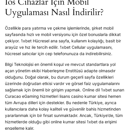
Ios Cihazlar İçin Mobil
Uygulaması Nasıl İndirilir?
Özellikle para yatırma ve çekme işlemlerinde, şirket mobil
sayfasında hızlı ve mobil versiyonu için özel bonuslarla dikkat
çekiyor. 1xbet Hücresel ana sayfa, kullanım kolaylığı, basit bir
arayüz ve hız ile tercih edilir. 1xbet Cellular uygulamasını,
hücresel satıcılar için cep telefonunuza da indirebilirsiniz.
Bilgi Teknolojisi en önemli koşul ve mevcut standartlara yol
açan yönetim ekibi Haberleşme Enstitüsü adapte olmasıdır
olduğunu. Doğal olarak, bu durum geçerli sayfa özellikleri
üzerinde doğrudan etkisi vardır ve görsel faiz uygulamalarını
sağlamak için önemli bir girişim yapmak. Online dil 1xbet sunan
Curacao eGaming hizmetleri lisans casino kumar sitesi hemen
tüm Avrupa dilleri için destekler. Bu nedenle Türkiye, ayrıca
kullanıcılara daha kolay kaliteli ve güvenilir bahis hizmetinden
yararlanmak için bir fırsat sunmaktadır. Ancak, Türkiye’de, tüm
hizmetlerde olduğu gibi online kumar sitesi 1xbet da erişimi
engelleme kalır.