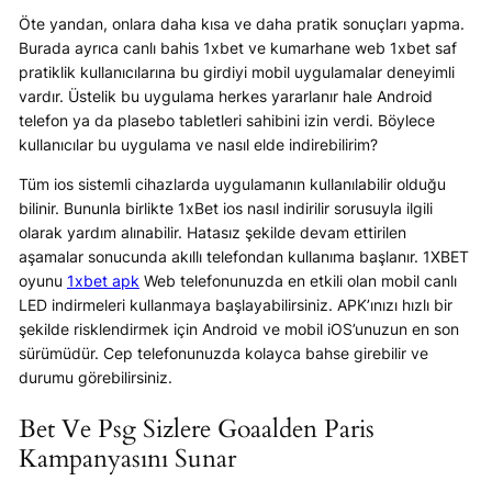
Öte yandan, onlara daha kısa ve daha pratik sonuçları yapma.
Burada ayrıca canlı bahis 1xbet ve kumarhane web 1xbet saf
pratiklik kullanıcılarına bu girdiyi mobil uygulamalar deneyimli
vardır. Üstelik bu uygulama herkes yararlanır hale Android
telefon ya da plasebo tabletleri sahibini izin verdi. Böylece
kullanıcılar bu uygulama ve nasıl elde indirebilirim?
Tüm ios sistemli cihazlarda uygulamanın kullanılabilir olduğu
bilinir. Bununla birlikte 1xBet ios nasıl indirilir sorusuyla ilgili
olarak yardım alınabilir. Hatasız şekilde devam ettirilen
aşamalar sonucunda akıllı telefondan kullanıma başlanır. 1XBET
oyunu
1xbet apk
Web telefonunuzda en etkili olan mobil canlı
LED indirmeleri kullanmaya başlayabilirsiniz. APK’ınızı hızlı bir
şekilde risklendirmek için Android ve mobil iOS’unuzun en son
sürümüdür. Cep telefonunuzda kolayca bahse girebilir ve
durumu görebilirsiniz.
Bet Ve Psg Sizlere Goaalden Paris
Kampanyasını Sunar