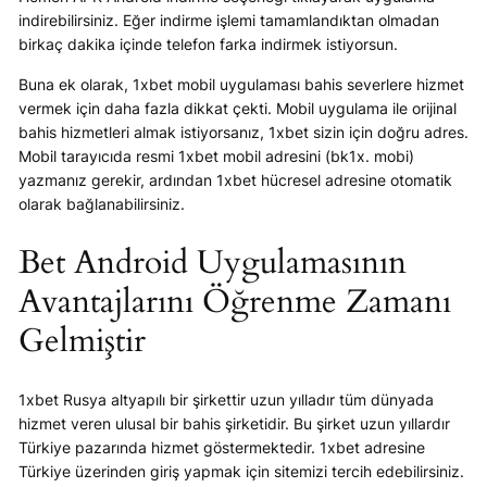
indirebilirsiniz. Eğer indirme işlemi tamamlandıktan olmadan
birkaç dakika içinde telefon farka indirmek istiyorsun.
Buna ek olarak, 1xbet mobil uygulaması bahis severlere hizmet
vermek için daha fazla dikkat çekti. Mobil uygulama ile orijinal
bahis hizmetleri almak istiyorsanız, 1xbet sizin için doğru adres.
Mobil tarayıcıda resmi 1xbet mobil adresini (bk1x. mobi)
yazmanız gerekir, ardından 1xbet hücresel adresine otomatik
olarak bağlanabilirsiniz.
Bet Android Uygulamasının
Avantajlarını Öğrenme Zamanı
Gelmiştir
1xbet Rusya altyapılı bir şirkettir uzun yılladır tüm dünyada
hizmet veren ulusal bir bahis şirketidir. Bu şirket uzun yıllardır
Türkiye pazarında hizmet göstermektedir. 1xbet adresine
Türkiye üzerinden giriş yapmak için sitemizi tercih edebilirsiniz.