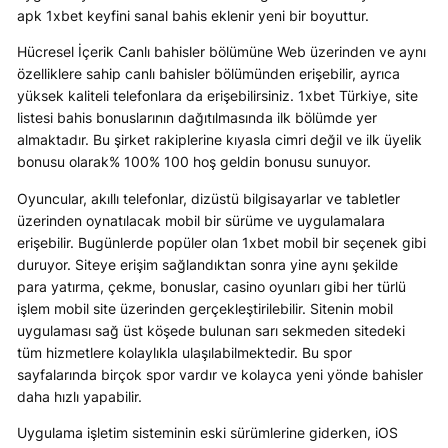
apk 1xbet keyfini sanal bahis eklenir yeni bir boyuttur.
Hücresel İçerik Canlı bahisler bölümüne Web üzerinden ve aynı
özelliklere sahip canlı bahisler bölümünden erişebilir, ayrıca
yüksek kaliteli telefonlara da erişebilirsiniz. 1xbet Türkiye, site
listesi bahis bonuslarının dağıtılmasında ilk bölümde yer
almaktadır. Bu şirket rakiplerine kıyasla cimri değil ve ilk üyelik
bonusu olarak% 100% 100 hoş geldin bonusu sunuyor.
Oyuncular, akıllı telefonlar, dizüstü bilgisayarlar ve tabletler
üzerinden oynatılacak mobil bir sürüme ve uygulamalara
erişebilir. Bugünlerde popüler olan 1xbet mobil bir seçenek gibi
duruyor. Siteye erişim sağlandıktan sonra yine aynı şekilde
para yatırma, çekme, bonuslar, casino oyunları gibi her türlü
işlem mobil site üzerinden gerçekleştirilebilir. Sitenin mobil
uygulaması sağ üst köşede bulunan sarı sekmeden sitedeki
tüm hizmetlere kolaylıkla ulaşılabilmektedir. Bu spor
sayfalarında birçok spor vardır ve kolayca yeni yönde bahisler
daha hızlı yapabilir.
Uygulama işletim sisteminin eski sürümlerine giderken, iOS