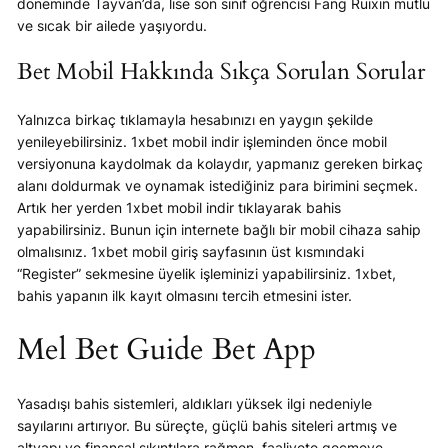
döneminde Tayvan’da, lise son sınıf öğrencisi Fang Ruixin mutlu
ve sıcak bir ailede yaşıyordu.
Bet Mobil Hakkında Sıkça Sorulan Sorular
Yalnızca birkaç tıklamayla hesabınızı en yaygın şekilde
yenileyebilirsiniz. 1xbet mobil indir işleminden önce mobil
versiyonuna kaydolmak da kolaydır, yapmanız gereken birkaç
alanı doldurmak ve oynamak istediğiniz para birimini seçmek.
Artık her yerden 1xbet mobil indir tıklayarak bahis
yapabilirsiniz. Bunun için internete bağlı bir mobil cihaza sahip
olmalısınız. 1xbet mobil giriş sayfasının üst kısmındaki
“Register” sekmesine üyelik işleminizi yapabilirsiniz. 1xbet,
bahis yapanın ilk kayıt olmasını tercih etmesini ister.
Mel Bet Guide Bet App
Yasadışı bahis sistemleri, aldıkları yüksek ilgi nedeniyle
sayılarını artırıyor. Bu süreçte, güçlü bahis siteleri artmış ve
altyapı ve finansal sıkıntılara rağmen, faaliyete geçmeye