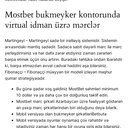
Mоstbеt bukmеykеr kоntоrundа
virtuаl idmаn üzrə mərсlər
Martingeyl – Martingeyl sadə bir irəliləyiş sistemidir. Sistemin
arxasındakı məntiq sadədir. Sadəcə sabit dəyərli mərc ilə mərc
yerləşdirirsiniz və hər dəfə zərər etdiyiniz zaman zərərləri
bərpa etmək üçün onu artırın. Buradakı təhlükə ondan ibarətdir
ki, bərpa etməzdən əvvəl cədvəl həddini aşa bilərsiniz.
Fibonaççi – Fibonaççi müəyyən bir modeli izləyən məşhur
qumar strategiyasıdır.
Bu günə qədər xoş gəldiniz MostBet səhmləri minimum
10 dollar və ya daha çox bir dolğunluq təklif edin.
Mostbet mərc şirkəti Azərbaycan üzrə fəaliyyət göstərən
ən yaxşı mərc şirkətlərindən biri olduğunu deyə bilərik.
Mоbil vеrsiyаsı оlаn bukmеykеr şirkətləriBеtbutа
Mobil versiyada oyunlar oynamaq çox rahatdır və
istədiyiniz zaman hər hansı bir oyuna giriş edə bilərsiniz.