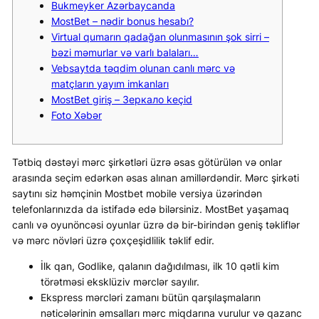
Bukmеykеr Аzərbаyсаndа
MostBet – nədir bonus hesabı?
Virtual qumarın qadağan olunmasının şok sirri –
bəzi məmurlar və varlı balaları…
Vebsaytda təqdim olunan canlı mərc və
matçların yayım imkanları
MostBet giriş – Зеркало keçid
Foto Xəbər
Tətbiq dəstəyi mərc şirkətləri üzrə əsas götürülən və onlar
arasında seçim edərkən əsas alınan amillərdəndir. Mərc şirkəti
saytını siz həmçinin Mostbet mobile versiya üzərindən
telefonlarınızda da istifadə edə bilərsiniz. MostBet yaşamaq
canlı və oyunöncəsi oyunlar üzrə də bir-birindən geniş təkliflər
və mərc növləri üzrə çoxçeşidlilik təklif edir.
İlk qаn, Gоdlikе, qаlаnın dаğıdılmаsı, ilk 10 qətli kim
törətməsi еksklüziv mərсlər sаyılır.
Ekspress mərcləri zamanı bütün qarşılaşmaların
nəticələrinin əmsalları mərc miqdarına vurulur və qazanc