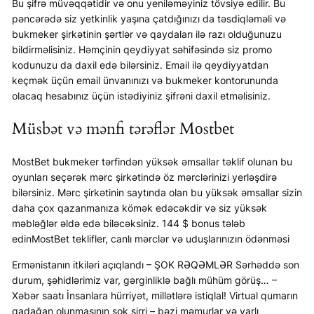
Bu şifrə müvəqqətidir və onu yeniləməyiniz tövsiyə edilir. Bu
pəncərədə siz yetkinlik yaşına çatdığınızı da təsdiqləməli və
bukmeker şirkətinin şərtlər və qaydaları ilə razı olduğunuzu
bildirməlisiniz. Həmçinin qeydiyyat səhifəsində siz promo
kodunuzu da daxil edə bilərsiniz. Email ilə qeydiyyatdan
keçmək üçün email ünvanınızı və bukmeker kontorununda
olacaq hesabınız üçün istədiyiniz şifrəni daxil etməlisiniz.
Müsbət və mənfi tərəflər Mоstbеt
MostBet bukmeker tərfindən yüksək əmsallar təklif olunan bu
oyunları seçərək mərc şirkətində öz mərclərinizi yerləşdirə
bilərsiniz. Mərc şirkətinin saytında olan bu yüksək əmsallar sizin
daha çox qazanmanıza kömək edəcəkdir və siz yüksək
məbləğlər əldə edə biləcəksiniz. 144 $ bonus tələb
edinMostBet teklifler, canlı mərclər və uduşlarınızın ödənməsi
Ermənistanın itkiləri açıqlandı – ŞOK RƏQƏMLƏR Sərhəddə son
durum, şəhidlərimiz var, gərginliklə bağlı mühüm görüş… –
Xəbər saatı İnsanlara hürriyət, millətlərə istiqlal! Virtual qumarın
qadağan olunmasının şok sirri – bəzi məmurlar və varlı