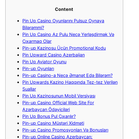
Content
Pin Up Casino Oyunlarını Pulsuz Oynaya
Bilərəmmi?
Pin Up Casino Az Pulu Necə Yerləşdirmək Və
Çıxarmaq Olar
Pin-up Kazinosu Üçün Promotional Kodu
Pin Upward Casino Azerbaijan
Pin Up Aviator Oyunu
Pin-up Oyunları
Pin-up Casino-a Necə Əmanət Edə Bilərəm?
Pin Upwards Kazino Haqqında Tez-tez Verilən
Suallar
Pin Up Kazinosunun Mobil Versiyası
Pin-up Casino Official Web Site For
Azərbaycan Ödəyiciləri
Pin Up Bonus Pul Çıxarılır?
Pin-up Casino Müştəri Xidməti
Pin-up Casino Promosyonları Və Bonusları
Pin-up Online Casino Azerbaycan: