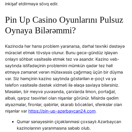
inkişaf etdirməyə sövq edir.
Pin Up Casino Oyunlarını Pulsuz
Oynaya Bilərəmmi?
Kazinoda hər hansı problem yaranarsa, dərhal texniki dəstəyə
müraciət etmək tövsiyə olunur. Bunu gecə-gündüz işləyən
onlayn söhbət vasitəsilə etmək tez və asandır. Kazino veb-
saytında istifadəçinin problemini mümkün qədər tez həll
etməyə zəmanət verən mütəxəssis çağırmaq üçün bir düymə
var. Siz həmçinin kazino saytında göstərilən e-poçt və ya
telefon vasitəsilə dəstək xidməti ilə əlaqə saxlaya bilərsiniz.
Məsələn, bir meyvə yuvasında, çarxlarda limon, portağal,
albalı, qarpız təsvirləri olan nişanlar görünür. Misirdə qədim
əlyazmalar, fironlar, qəbirlər, skarab böcəkləri, sfenkslər olan
nişanlar var
https://pin-up-azerbaycan24.com
.
Qumar sənayesinin çiçəklənməsi çoxsaylı Azərbaycan
kazinolarının yaranmasına səbəb olub.