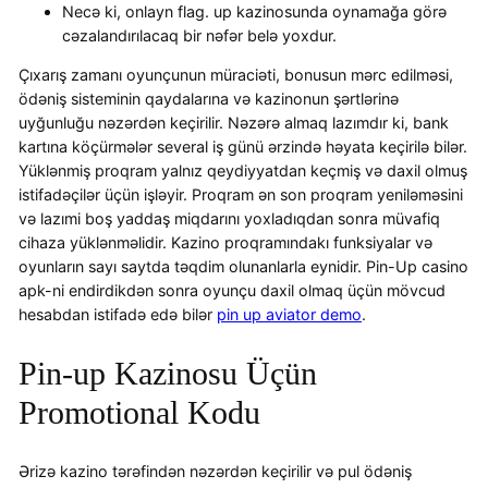
Necə ki, onlayn flag. up kazinosunda oynamağa görə
cəzalandırılacaq bir nəfər belə yoxdur.
Çıxarış zamanı oyunçunun müraciəti, bonusun mərc edilməsi,
ödəniş sisteminin qaydalarına və kazinonun şərtlərinə
uyğunluğu nəzərdən keçirilir. Nəzərə almaq lazımdır ki, bank
kartına köçürmələr several iş günü ərzində həyata keçirilə bilər.
Yüklənmiş proqram yalnız qeydiyyatdan keçmiş və daxil olmuş
istifadəçilər üçün işləyir. Proqram ən son proqram yeniləməsini
və lazımi boş yaddaş miqdarını yoxladıqdan sonra müvafiq
cihaza yüklənməlidir. Kazino proqramındakı funksiyalar və
oyunların sayı saytda təqdim olunanlarla eynidir. Pin-Up casino
apk-ni endirdikdən sonra oyunçu daxil olmaq üçün mövcud
hesabdan istifadə edə bilər
pin up aviator demo
.
Pin-up Kazinosu Üçün
Promotional Kodu
Ərizə kazino tərəfindən nəzərdən keçirilir və pul ödəniş