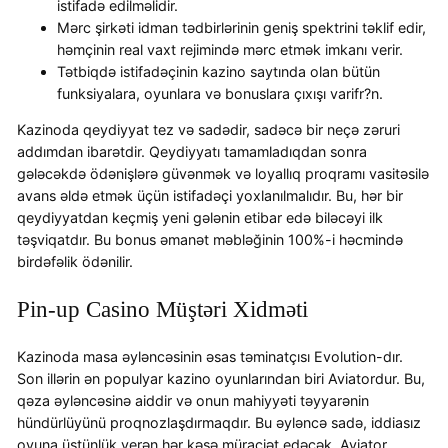
istifadə edilməlidir.
Mərc şirkəti idman tədbirlərinin geniş spektrini təklif edir,
həmçinin real vaxt rejimində mərc etmək imkanı verir.
Tətbiqdə istifadəçinin kazino saytında olan bütün
funksiyalara, oyunlara və bonuslara çıxışı varifr?n.
Kazinoda qeydiyyat tez və sadədir, sadəcə bir neçə zəruri
addımdan ibarətdir. Qeydiyyatı tamamladıqdan sonra
gələcəkdə ödənişlərə güvənmək və loyallıq proqramı vasitəsilə
avans əldə etmək üçün istifadəçi yoxlanılmalıdır. Bu, hər bir
qeydiyyatdan keçmiş yeni gələnin etibar edə biləcəyi ilk
təşviqatdır. Bu bonus əmanət məbləğinin 100%-i həcmində
birdəfəlik ödənilir.
Pin-up Casino Müştəri Xidməti
Kazinoda masa əyləncəsinin əsas təminatçısı Evolution-dır.
Son illərin ən populyar kazino oyunlarından biri Aviatordur. Bu,
qəza əyləncəsinə aiddir və onun mahiyyəti təyyarənin
hündürlüyünü proqnozlaşdırmaqdır. Bu əyləncə sadə, iddiasız
oyuna üstünlük verən hər kəsə müraciət edəcək. Aviator