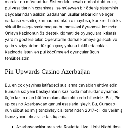
mərclər də mövcuddur. Sistemdəki hesab dərhal doldurulur,
pul vəsaitlərinin çıxarılması isə müəyyən bir ödəniş sisteminin
qaydalarından asılıdır. Sadalanan üsullar etibarlıdır və əgər
nədənsə vəsaiti çıxarmaq mümkün olmayıbsa, konkret finteks
şirkəti ilə əlaqə saxlamaq və bu məsələni öyrənmək lazımdır.
Onlayn kazinonun öz dəstək xidməti də oyunçulara ixtisaslı
yardım göstərə bilər. Operatorlar dərhal köməyə gələcək və
çətin vəziyyətdən düzgün çıxış yolunu təklif edəcəklər.
Kazinoda istənilən pul köçürmələri oyunçular üçün
təhlükəsizdir.
Pin Upwards Casino Azerbaijan
Bu, ən çox yayılmış istifadəçi suallarına cavabları ehtiva edir.
Bununla siz yeni başlayanların kazinoda məhsuldar oynamaq
üçün lazım olan bütün məlumatları əldə edə bilərsiniz. Bəli, Pin
up casino Azerbaycan qanuni əsaslarla işləyir. Bu, Curacao-
nun sübut edilmiş tənzimləyicisi tərəfindən 2017-ci ildə verilmiş
lisenziyanın olması ilə təsdiqlənir.
Azərbaycanlılar arasında Roulette Live, Light Night time