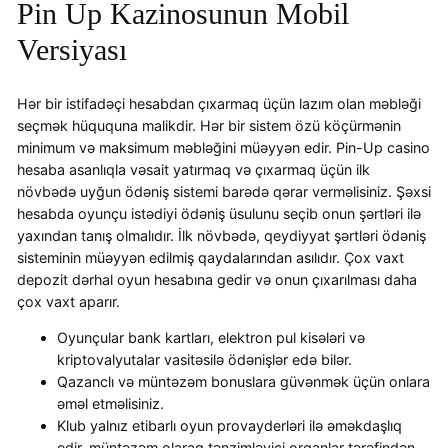
Pin Up Kazinosunun Mobil
Versiyası
Hər bir istifadəçi hesabdan çıxarmaq üçün lazım olan məbləği
seçmək hüququna malikdir. Hər bir sistem özü köçürmənin
minimum və maksimum məbləğini müəyyən edir. Pin-Up casino
hesaba asanlıqla vəsait yatırmaq və çıxarmaq üçün ilk
növbədə uyğun ödəniş sistemi barədə qərar verməlisiniz. Şəxsi
hesabda oyunçu istədiyi ödəniş üsulunu seçib onun şərtləri ilə
yaxından tanış olmalıdır. İlk növbədə, qeydiyyat şərtləri ödəniş
sisteminin müəyyən edilmiş qaydalarından asılıdır. Çox vaxt
depozit dərhal oyun hesabına gedir və onun çıxarılması daha
çox vaxt aparır.
Oyunçular bank kartları, elektron pul kisələri və
kriptovalyutalar vasitəsilə ödənişlər edə bilər.
Qazanclı və müntəzəm bonuslara güvənmək üçün onlara
əməl etməlisiniz.
Klub yalnız etibarlı oyun provayderləri ilə əməkdaşlıq
edir, müntəzəm olaraq tənzimləyici orqanlar tərəfindən