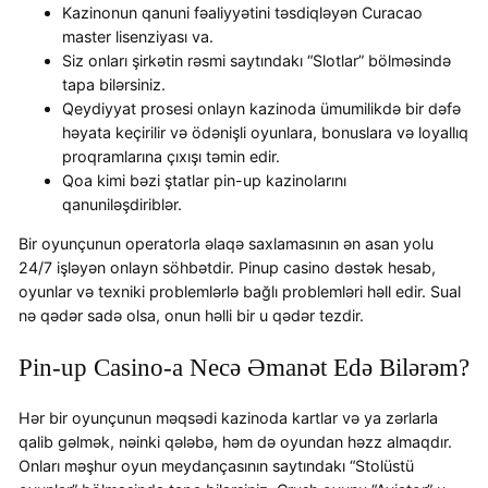
Kazinonun qanuni fəaliyyətini təsdiqləyən Curacao
master lisenziyası va.
Siz onları şirkətin rəsmi saytındakı “Slotlar” bölməsində
tapa bilərsiniz.
Qeydiyyat prosesi onlayn kazinoda ümumilikdə bir dəfə
həyata keçirilir və ödənişli oyunlara, bonuslara və loyallıq
proqramlarına çıxışı təmin edir.
Qoa kimi bəzi ştatlar pin-up kazinolarını
qanuniləşdiriblər.
Bir oyunçunun operatorla əlaqə saxlamasının ən asan yolu
24/7 işləyən onlayn söhbətdir. Pinup casino dəstək hesab,
oyunlar və texniki problemlərlə bağlı problemləri həll edir. Sual
nə qədər sadə olsa, onun həlli bir u qədər tezdir.
Pin-up Casino-a Necə Əmanət Edə Bilərəm?
Hər bir oyunçunun məqsədi kazinoda kartlar və ya zərlarla
qalib gəlmək, nəinki qələbə, həm də oyundan həzz almaqdır.
Onları məşhur oyun meydançasının saytındakı “Stolüstü