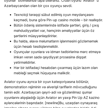
oyunlar” bölməsində tapa bilərsiniz. Crush oyunu “Aviator” u
Azərbaycandan olan bir çox oyunçu sevdi.
Texnoloji tərəqqi sübut edilmiş oyun meydançasını
keçmədi, buna görə Pin-up casino mobile – bir reallıqdır.
Bütün ödəniş sistemlərində istifadə şərtləri, giriş / çıxış
məhdudiyyətləri var, həmçinin əməliyyatlar üçün öz
şərtlərini müəyyənləşdirirlər.
Bu halda, əlavə məlumatların işlənməsini gözləməmək
üçün hesab təsdiqlənməlidir.
Oyunçular oyunlara və idman tədbirlərinə mərc etməyə
imkan verən sadə qeydiyyat prosesinə diqqət
yetirməlidirlər.
Hər bir istifadəçi hesabdan çıxarmaq üçün lazım olan
məbləği seçmək hüququna malikdir.
Aviator oyunu ayrıca bir oyun kateqoriyasına bölünür,
demonstration rejiminin və əlverişli tariflərin mövcudluğunu
təmin edir. Azərbaycan qeyri-adi və gözlənilməz qumar
oyunlarını alqışladığı üçün Aviator ən yaxşı Pin Up AZ kazino
əyləncələrinin başındadır. [newline]Bu, uzaqdan oynayaraq