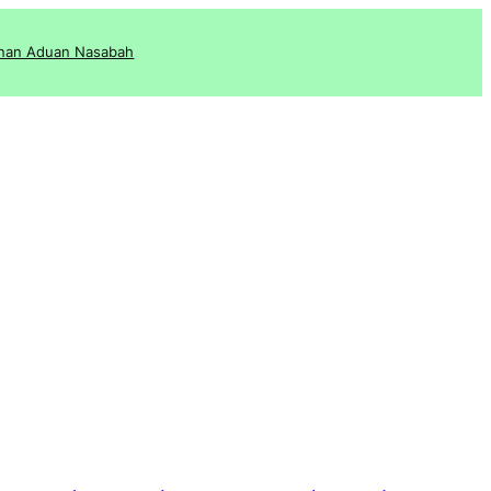
nan Aduan Nasabah