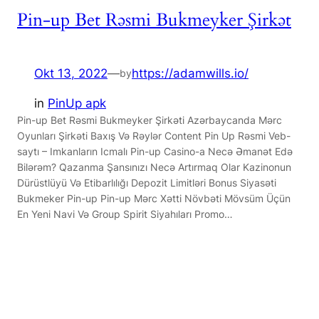
Pin-up Bet Rəsmi Bukmeyker Şirkət
Okt 13, 2022
—
https://adamwills.io/
by
in
PinUp apk
Pin-up Bet Rəsmi Bukmeyker Şirkəti Azərbaycanda Mərc
Oyunları Şirkəti Baxış Və Rəylər Content Pin Up Rəsmi Veb-
saytı – Imkanların Icmalı Pin-up Casino-a Necə Əmanət Edə
Bilərəm? Qazanma Şansınızı Necə Artırmaq Olar Kazinonun
Dürüstlüyü Və Etibarlılığı Depozit Limitləri Bonus Siyasəti
Bukmeker Pin-up Pin-up Mərc Xətti Növbəti Mövsüm Üçün
En Yeni Navi Və Group Spirit Siyahıları Promo…