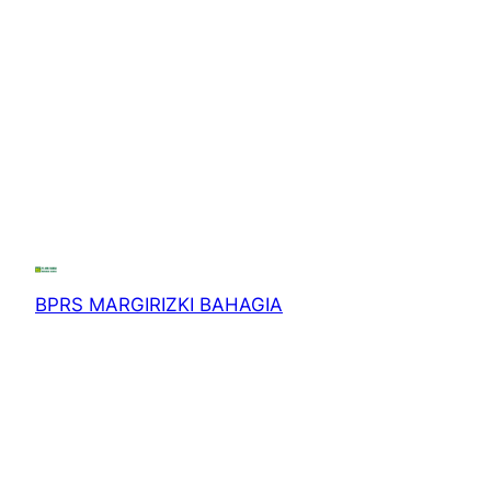
BPRS MARGIRIZKI BAHAGIA