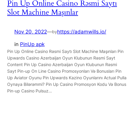
Pin Up Online Casino Rəsmi Saytı
Slot Machine Maşınlar
Nov 20, 2022
—
https://adamwills.io/
by
in
PinUp apk
Pin Up Online Casino Rəsmi Saytı Slot Machine Maşınları Pin
Upwards Casino Azerbaijan Oyun Klubunun Rəsmi Sayt
Content Pin Up Casino Azerbaijan Oyun Klubunun Rəsmi
Sayt Pin-up On Line Casino Promosyonları Və Bonusları Pin
Up Aviator Oyunu Pin Upwards Kazino Oyunlarını Actual Pulla
Oynaya Bilərəmmi? Pin Up Casino Promosyon Kodu Və Bonus
Pin-up Casino Pulsuz…