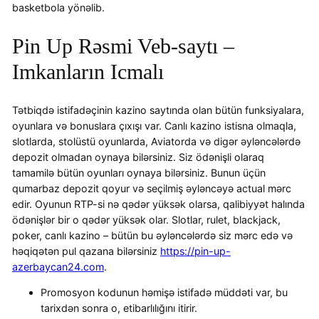
basketbola yönəlib.
Pin Up Rəsmi Veb-saytı –
Imkanların Icmalı
Tətbiqdə istifadəçinin kazino saytında olan bütün funksiyalara,
oyunlara və bonuslara çıxışı var. Canlı kazino istisna olmaqla,
slotlarda, stolüstü oyunlarda, Aviatorda və digər əyləncələrdə
depozit olmadan oynaya bilərsiniz. Siz ödənişli olaraq
tamamilə bütün oyunları oynaya bilərsiniz. Bunun üçün
qumarbaz depozit qoyur və seçilmiş əyləncəyə actual mərc
edir. Oyunun RTP-si nə qədər yüksək olarsa, qalibiyyət halında
ödənişlər bir o qədər yüksək olar. Slotlar, rulet, blackjack,
poker, canlı kazino – bütün bu əyləncələrdə siz mərc edə və
həqiqətən pul qazana bilərsiniz
https://pin-up-
azerbaycan24.com
.
Promosyon kodunun həmişə istifadə müddəti var, bu
tarixdən sonra o, etibarlılığını itirir.