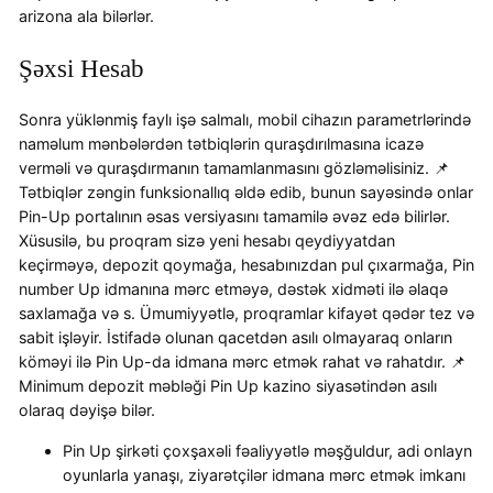
arizona ala bilərlər.
Şəxsi Hesab
Sonra yüklənmiş faylı işə salmalı, mobil cihazın parametrlərində
naməlum mənbələrdən tətbiqlərin quraşdırılmasına icazə
verməli və quraşdırmanın tamamlanmasını gözləməlisiniz. 📌
Tətbiqlər zəngin funksionallıq əldə edib, bunun sayəsində onlar
Pin-Up portalının əsas versiyasını tamamilə əvəz edə bilirlər.
Xüsusilə, bu proqram sizə yeni hesabı qeydiyyatdan
keçirməyə, depozit qoymağa, hesabınızdan pul çıxarmağa, Pin
number Up idmanına mərc etməyə, dəstək xidməti ilə əlaqə
saxlamağa və s. Ümumiyyətlə, proqramlar kifayət qədər tez və
sabit işləyir. İstifadə olunan qacetdən asılı olmayaraq onların
köməyi ilə Pin Up-da idmana mərc etmək rahat və rahatdır. 📌
Minimum depozit məbləği Pin Up kazino siyasətindən asılı
olaraq dəyişə bilər.
Pin Up şirkəti çoxşaxəli fəaliyyətlə məşğuldur, adi onlayn
oyunlarla yanaşı, ziyarətçilər idmana mərc etmək imkanı