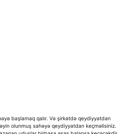
məyə başlamaq qalır. Və şirkətdə qeydiyyatdan
i təyin olunmuş sahəyə qeydiyyatdan keçməlisiniz.
 qazanan uduşlar birbaşa əsas balansa keçəcəkdir.