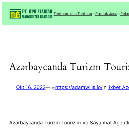
Lewati
ke
Tentang kami
Tentang
Produk Jasa
Pela
konten
Azərbaycanda Turizm Touri
Okt 16, 2022
—
https://adamwills.io/
in
1xbet Az
by
Azərbaycanda Turizm Tourizim Və Səyahhət Agentli