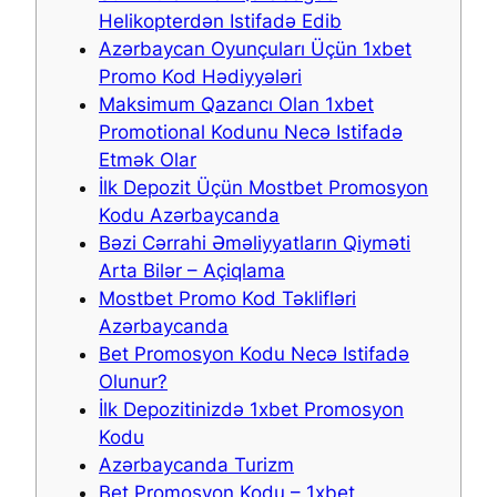
Helikopterdən Istifadə Edib
Azərbaycan Oyunçuları Üçün 1xbet
Promo Kod Hədiyyələri
Maksimum Qazancı Olan 1xbet
Promotional Kodunu Necə Istifadə
Etmək Olar
İlk Depozit Üçün Mostbet Promosyon
Kodu Azərbaycanda
Bəzi Cərrahi Əməliyyatların Qiyməti
Arta Bilər – Açiqlama
Mostbet Promo Kod Təklifləri
Azərbaycanda
Bet Promosyon Kodu Necə Istifadə
Olunur?
İlk Depozitinizdə 1xbet Promosyon
Kodu
Azərbaycanda Turizm
Bet Promosyon Kodu – 1xbet